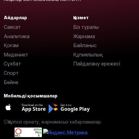
Айдарлар
Қызмет
Саясат
Біз туралы
Аналитика
Жарнама
Қоғам
Байланыс
Мәдениет
Құпиялылық
Сұхбат
Пайдалану ережесі
Спорт
Бейне
Мобильді қосымшалар
Download on the
Get it on
App Store
Google Play
Қауіпсіз орнату, жарнамасыз хабарламалар.