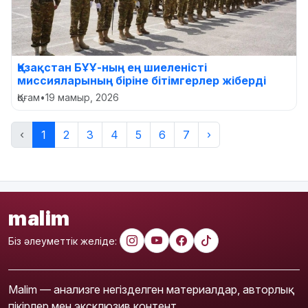
Қазақстан БҰҰ-ның ең шиеленісті
миссияларының біріне бітімгерлер жіберді
Қоғам
•
19 мамыр, 2026
‹
1
2
3
4
5
6
7
›
malim
Біз әлеуметтік желіде:
Malim — анализге негізделген материалдар, авторлық
пікірлер мен эксклюзив контент.