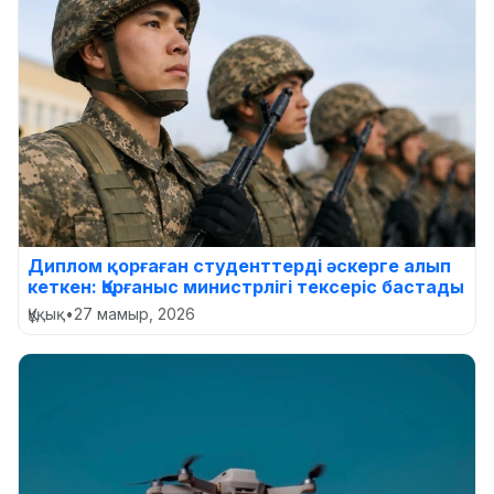
Диплом қорғаған студенттерді әскерге алып
кеткен: Қорғаныс министрлігі тексеріс бастады
Құқық
•
27 мамыр, 2026