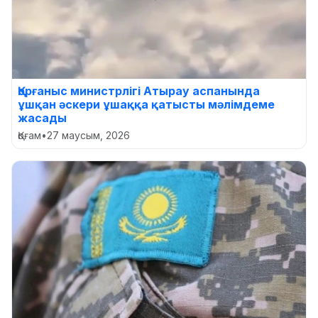
Қорғаныс министрлігі Атырау аспанында
ұшқан әскери ұшаққа қатысты мәлімдеме
жасады
Қоғам
•
27 маусым, 2026