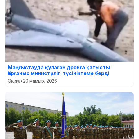
Маңғыстауда құлаған дронға қатысты
Қорғаныс министрлігі түсініктеме берді
Оқиға
•
20 мамыр, 2026