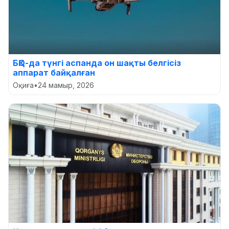
БҚО-да түнгі аспанда он шақты белгісіз
аппарат байқалған
Оқиға
•
24 мамыр, 2026