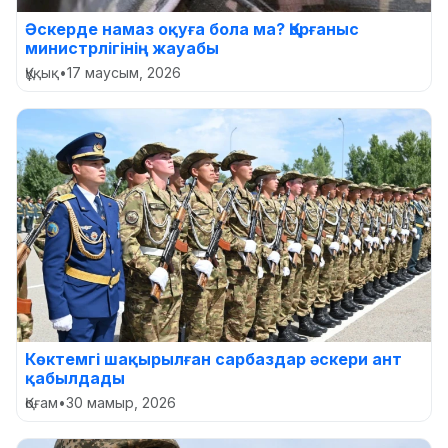
Әскерде намаз оқуға бола ма? Қорғаныс
министрлігінің жауабы
Құқық
•
17 маусым, 2026
Көктемгі шақырылған сарбаздар әскери ант
қабылдады
Қоғам
•
30 мамыр, 2026