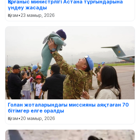
Қорғаныс министрлігі Астана тұрғындарына
үндеу жасады
Қоғам
•
23 мамыр, 2026
Голан жоталарындағы миссияны аяқтаған 70
бітімгер елге оралды
Қоғам
•
20 мамыр, 2026