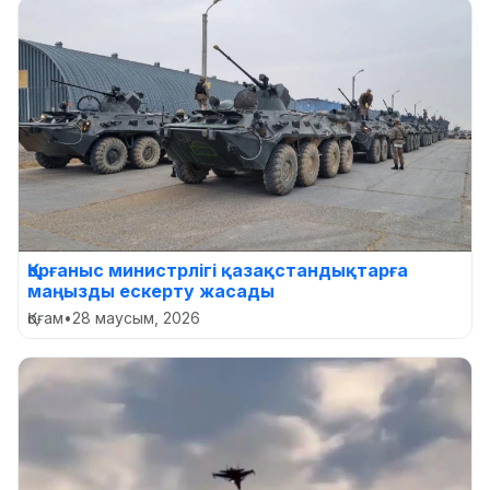
Қорғаныс министрлігі қазақстандықтарға
маңызды ескерту жасады
Қоғам
•
28 маусым, 2026