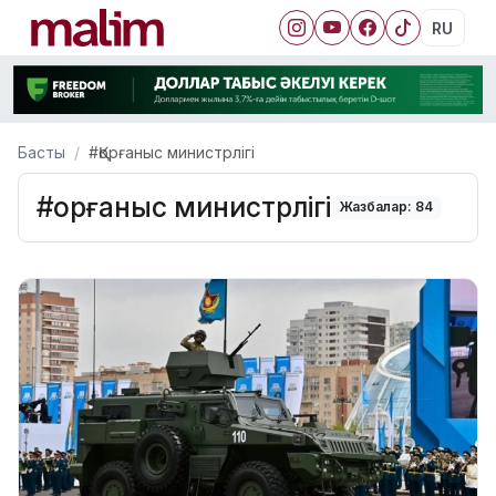
RU
Басты
#Қорғаныс министрлігі
#Қорғаныс министрлігі
Жазбалар: 84