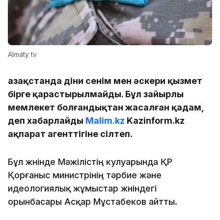
Almaty tv
Қазақстанда діни сенім мен әскери қызмет
бірге қарастырылмайды. Бұл зайырлы
мемлекет болғандықтан жасалған қадам,
деп хабарлайды
Malim.kz
Kazinform.kz
ақпарат агенттігіне сілтеп.
Бұл жөнінде Мәжілістің кулуарында ҚР
Қорғаныс министрінің тәрбие және
идеологиялық жұмыстар жөніндегі
орынбасары Асқар Мұстабеков айтты.