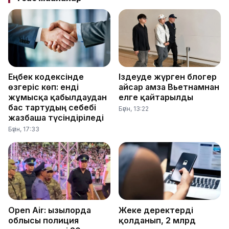
Еңбек кодексінде
Іздеуде жүрген блогер
өзгеріс көп: енді
Қайсар Қамза Вьетнамнан
жұмысқа қабылдаудан
елге қайтарылды
бас тартудың себебі
Бүгін, 13:22
жазбаша түсіндіріледі
Бүгін, 17:33
Open Air: Қызылорда
Жеке деректерді
облысы полиция
қолданып, 2 млрд