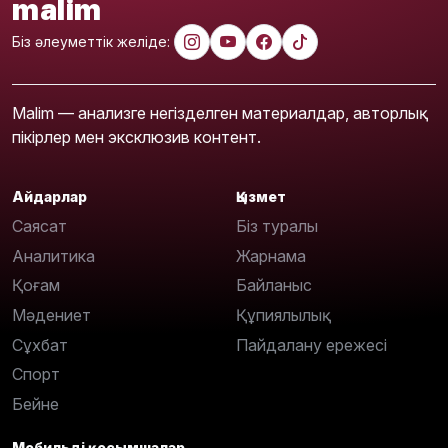
malim
Біз әлеуметтік желіде:
Malim — анализге негізделген материалдар, авторлық
пікірлер мен эксклюзив контент.
Айдарлар
Қызмет
Саясат
Біз туралы
Аналитика
Жарнама
Қоғам
Байланыс
Мәдениет
Құпиялылық
Сұхбат
Пайдалану ережесі
Спорт
Бейне
Мобильді қосымшалар