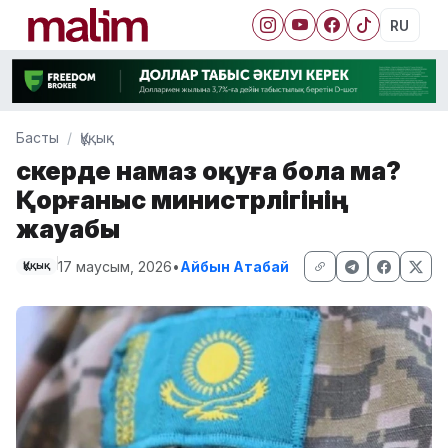
RU
Басты
Құқық
Әскерде намаз оқуға бола ма?
Қорғаныс министрлігінің
жауабы
17 маусым, 2026
•
Айбын Атабай
Құқық