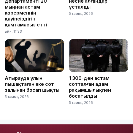
департаменті 20
несие алғандар
мыңнан астам
ұсталды
көрерменнің
5 тамыз, 2026
қауіпсіздігін
қамтамасыз етті
Бүгін, 11:33
Атырауда ұлын
1 300-ден астам
пышақтаған әке сот
сотталған адам
залынан босап шықты
рақымшылықпен
босатылды
5 тамыз, 2026
5 тамыз, 2026