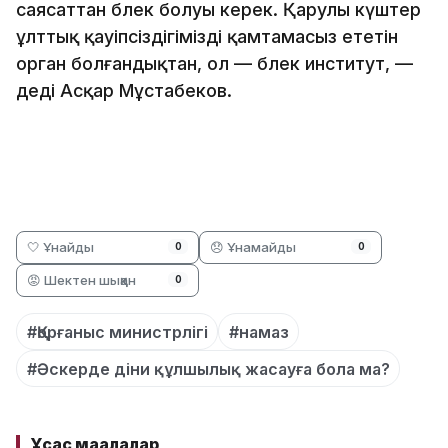
саясаттан бөлек болуы керек. Қарулы күштер
ұлттық қауіпсіздігімізді қамтамасыз ететін
орган болғандықтан, ол — бөлек институт, —
деді Асқар Мұстабеков.
🤍 Ұнайды
😞 Ұнамайды
0
0
😡 Шектен шыққан
0
#Қорғаныс министрлігі
#намаз
#Әскерде діни құлшылық жасауға бола ма?
Ұқсас мақалалар