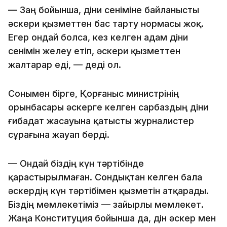
— Заң бойынша, діни сеніміне байланысты
әскери қызметтен бас тарту нормасы жоқ.
Егер ондай болса, кез келген адам діни
сенімін желеу етіп, әскери қызметтен
жалтарар еді, — деді ол.
Сонымен бірге, Қорғаныс министрінің
орынбасары әскерге келген сарбаздың діни
ғибадат жасауына қатысты журналистер
сұрағына жауап берді.
— Ондай біздің күн тәртібінде
қарастырылмаған. Сондықтан келген бала
әскердің күн тәртібімен қызметін атқарады.
Біздің мемлекетіміз — зайырлы мемлекет.
Жаңа Конституция бойынша да, дін әскер мен