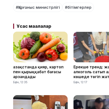
#Қорғаныс министрлігі
#бітімгерлер
Ұқсас мақалалар
Қазақстанда қияр, картоп
Ерекше тренд: ж
пен қырыққабат бағасы
алкоголь сатып а
арзандады
көшеде төгіп жа
Бүгін, 12:35
Бүгін, 12:17