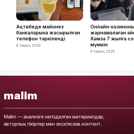
Ақтөбеде майонез
Онлайн-казинон
банкаларына жасырылған
жарнамалаған Қай
телефон тәркіленді
Хамза 7 жылға с
мүмкін
6 тамыз, 2026
6 тамыз, 2026
malim
Malim — анализге негізделген материалдар,
авторлық пікірлер мен эксклюзив контент.