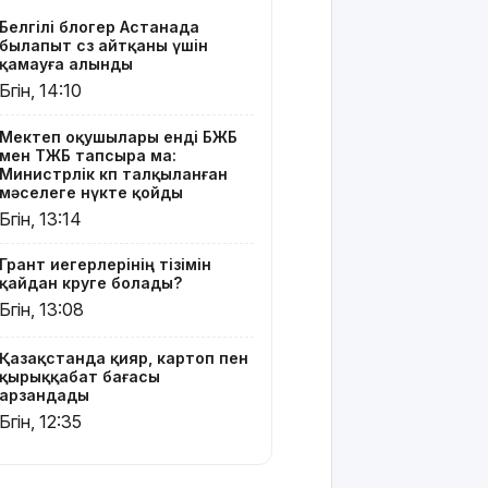
картоп пен
Белгілі блогер Астанада
қырыққабат
былапыт сөз айтқаны үшін
бағасы
қамауға алынды
арзандады
Бүгін, 14:10
Ерекше
Мектеп оқушылары енді БЖБ
тренд:
мен ТЖБ тапсыра ма:
жастар
Министрлік көп талқыланған
алкоголь
мәселеге нүкте қойды
сатып
Бүгін, 13:14
алып,
көшеде
Грант иегерлерінің тізімін
төгіп
қайдан көруге болады?
жатыр
Бүгін, 13:08
Қытай
Қазақстанда қияр, картоп пен
экспорты
қырыққабат бағасы
болжамдағыдай
арзандады
болмады
Бүгін, 12:35
Атырауда
балабақша