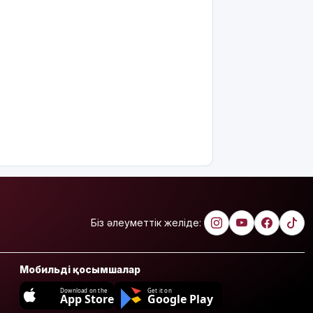
тұрғын үй
кезегіне
тұру
тәртібі
өзгереді:
Кімдер
кезекке
тұра
алмайды?
Абайлаңыз:
жалған
билет
жарға
жықпасын!
Біз әлеуметтік желіде:
Алматы
облысында
сотталушы
Мобильді қосымшалар
соңғы сөзін
айта
Download on the
Get it on
App Store
Google Play
алмағандықтан,