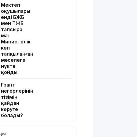
Мектеп
оқушылары
енді БЖБ
мен ТЖБ
тапсыра
ма:
Министрлік
көп
талқыланған
мәселеге
нүкте
қойды
Грант
иегерлерінің
тізімін
қайдан
көруге
болады?
Қазақстанда
лды
қияр,