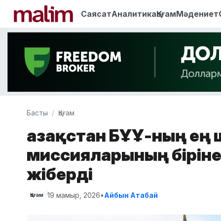
Саясат
Аналитика
Қоғам
Мәдениет
Басты
Қоғам
Қазақстан БҰҰ-ның ең 
миссияларының біріне
жіберді
19 мамыр, 2026
•
Айбын Атабай
Қоғам