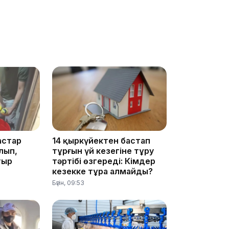
10:25
астар
14 қыркүйектен бастап
10:05
лып,
тұрғын үй кезегіне тұру
тыр
тәртібі өзгереді: Кімдер
кезекке тұра алмайды?
Бүгін, 09:53