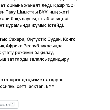
т орнына жөнелтіледі. Қазір 150-
11:20
ен Таяу Шығыстағы БҰҰ-ның жеті
кери бақылаушы, штаб офицері
нт құрамында жұмыс істейді.
тыс Сахара, Оңтүстік Судан, Конго
ық Африка Республикасында
оқтату режимін бақылау,
10:53
лғыш заттарды залалсыздандыру
.
 жоталарында қызмет атқарған
ссияны сәтті аяқтап, БҰҰ
10:35
шыққан
0