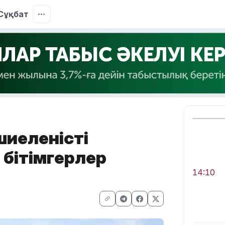
Сұқбат
шиеленісті
 бітімгерлер
14:10