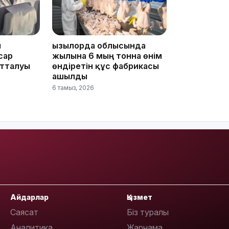
09:53
ы
Қызылорда облысында
сар
жылына 6 мың тонна өнім
отталуы
өндіретін құс фабрикасы
ашылды
6 тамыз, 2026
09:40
Айдарлар
Қызмет
Саясат
Біз туралы
09:40
Аналитика
Жарнама