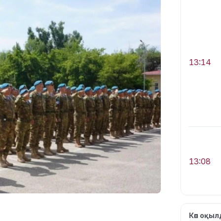
13:14
13:08
Көп оқы