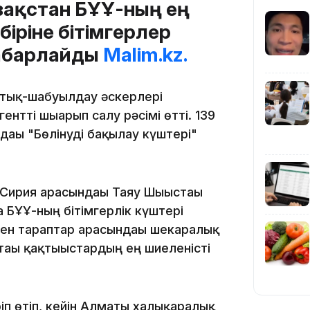
азақстан БҰҰ-ның ең
12:35
іріне бітімгерлер
хабарлайды
Malim.kz.
ттық-шабуылдау әскерлері
ентті шығарып салу рәсімі өтті. 139
12:17
ағы "Бөлінуді бақылау күштері"
Сирия арасындағы Таяу Шығыстағы
 БҰҰ-ның бітімгерлік күштері
ен тараптар арасындағы шекаралық
11:23
тағы қақтығыстардың ең шиеленісті
п өтіп, кейін Алматы халықаралық