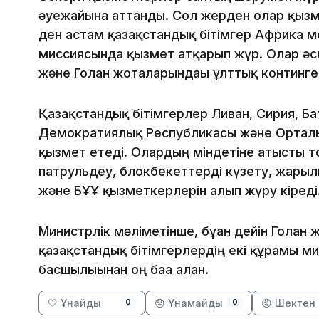
әуежайына аттанды. Сол жерден олар қызме
ден астам қазақстандық бітімгер Африка м
миссиясында қызмет атқарып жүр. Олар әс
және Голан жоталарындағы ұлттық континге
Қазақстандық бітімгерлер Ливан, Сирия, Ба
Демократиялық Республикасы және Ортал
қызмет етеді. Олардың міндетіне атысты т
патрульдеу, блокбекеттерді күзету, жары
және БҰҰ қызметкерлерін алып жүру кіреді
Министрлік мәліметінше, бұған дейін Голан
қазақстандық бітімгерлердің екі құрамы ми
басшылығынан оң баға алған.
🤍 Ұнайды
😞 Ұнамайды
😡 Шектен 
0
0