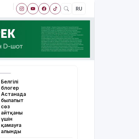
RU
Белгілі
блогер
Астанада
былапыт
сөз
айтқаны
үшін
қамауға
алынды