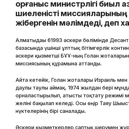
Қорғаныс министрлігі биыл Қ
шиеленісті миссияларының б
жібергенін мәлімдеді, деп 
Алматыдағы 61993 әскери бөлімінде Десан
базасында үшінші ұлттық бітімгерлік континг
әскери қызметші БҰҰ-ның Голан жоталарынд
миссиясының құрамына аттанды.
Айта кетейік, Голан жоталары Израиль мен 
даулы таулы аймақ. 1974 жылдан бері мұнда
орналастырылып, атысты тоқтату режимі м
желіні бақылап келеді. Осы өңір Таяу Шығыс
нүктелерінің бірі саналады.
Әскери қызметкерлер саптық шерумен жүрі