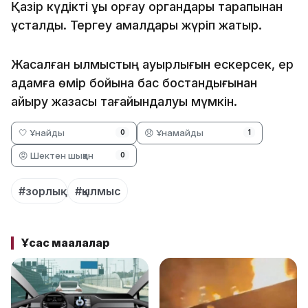
Қазір күдікті құқық қорғау органдары тарапынан
ұсталды. Тергеу амалдары жүріп жатыр.
Жасалған қылмыстың ауырлығын ескерсек, ер
адамға өмір бойына бас бостандығынан
айыру жазасы тағайындалуы мүмкін.
🤍 Ұнайды
😞 Ұнамайды
0
1
😡 Шектен шыққан
0
#зорлық
#қылмыс
Ұқсас мақалалар