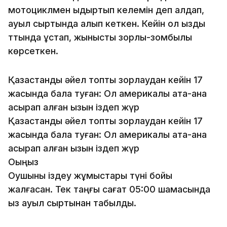
мотоциклмен қыдыртып келемін деп алдап,
ауыл сыртында алып кеткен. Кейін ол қызды
тқтқында ұстап, жыныстық зорлық-зомбылық
көрсеткен.
Қазақстандық әйел топтық зорлаудан кейін 17
жасында бала туған: Ол америкалық ата-ана
асырап алған қызын іздеп жүр
Қазақстандық әйел топтық зорлаудан кейін 17
жасында бала туған: Ол америкалық ата-ана
асырап алған қызын іздеп жүр
Оқыңыз
Оқушыны іздеу жұмыстары түні бойы
жалғасқан. Тек таңғы сағат 05:00 шамасында
қыз ауыл сыртынан табылды.