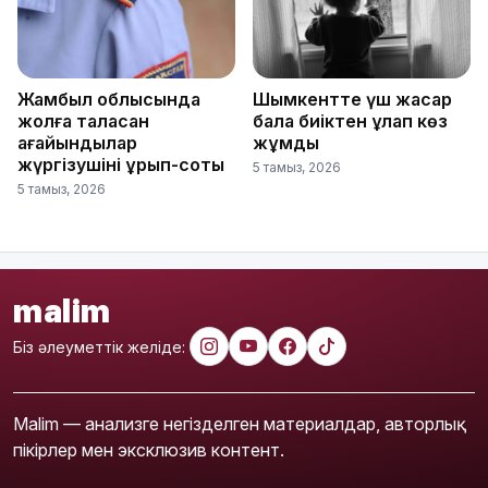
Жамбыл облысында
Шымкентте үш жасар
жолға таласқан
бала биіктен құлап көз
ағайындылар
жұмды
жүргізушіні ұрып-соқты
5 тамыз, 2026
5 тамыз, 2026
malim
Біз әлеуметтік желіде:
Malim — анализге негізделген материалдар, авторлық
пікірлер мен эксклюзив контент.