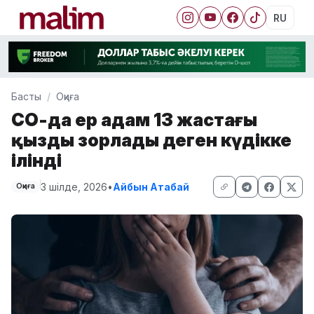
RU
Басты
Оқиға
СҚО-да ер адам 13 жастағы
қызды зорлады деген күдікке
ілінді
3 шілде, 2026
•
Айбын Атабай
Оқиға