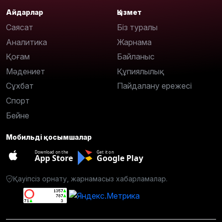
Айдарлар
Қызмет
Саясат
Біз туралы
Аналитика
Жарнама
Қоғам
Байланыс
Мәдениет
Құпиялылық
Сұхбат
Пайдалану ережесі
Спорт
Бейне
Мобильді қосымшалар
Download on the
Get it on
App Store
Google Play
Қауіпсіз орнату, жарнамасыз хабарламалар.