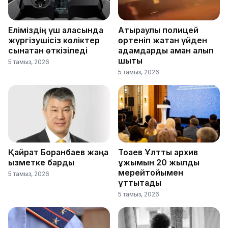
Еліміздің үш қаласында
Атыраулық полицей
жүргізушісіз көліктер
өртеніп жатқан үйден
сынақтан өткізіледі
адамдарды аман алып
шықты
5 тамыз, 2026
5 тамыз, 2026
Қайрат Боранбаев жаңа
Тоқаев Ұлттық архив
қызметке барды
ұжымын 20 жылдық
мерейтойымен
5 тамыз, 2026
құттықтады
5 тамыз, 2026