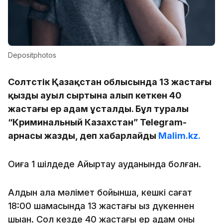
Depositphotos
Солтүстік Қазақстан облысында 13 жастағы
қызды ауыл сыртына алып кеткен 40
жастағы ер адам ұсталды. Бұл туралы
“Криминальный Казахстан” Telegram-
арнасы жазды, деп хабарлайды
Malim.kz.
Оқиға 1 шілдеде Айыртау ауданында болған.
Алдын ала мәлімет бойынша, кешкі сағат
18:00 шамасында 13 жастағы қыз дүкеннен
шыққан. Сол кезде 40 жастағы ер адам оны