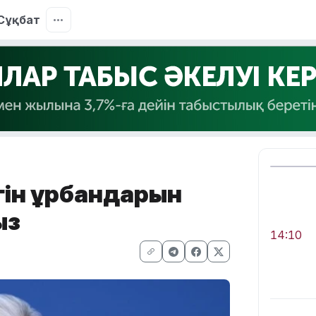
Сұқбат
ргін құрбандарын
ыз
14:10