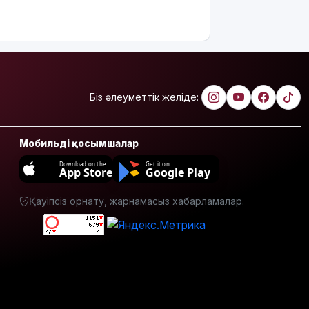
өзгереді:
Кімдер
кезекке
тұра
алмайды?
Абайлаңыз:
Біз әлеуметтік желіде:
жалған
билет
жарға
Мобильді қосымшалар
жықпасын!
Download on the
Get it on
App Store
Google Play
Алматы
облысында
Қауіпсіз орнату, жарнамасыз хабарламалар.
сотталушы
соңғы сөзін
айта
алмағандықтан,
үкімнің
күші
жойылды