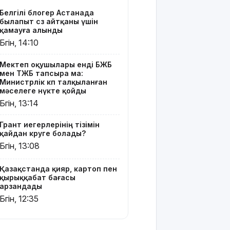
бағасы
Белгілі блогер Астанада
арзандады
былапыт сөз айтқаны үшін
қамауға алынды
Ерекше
Бүгін, 14:10
тренд:
жастар
Мектеп оқушылары енді БЖБ
алкоголь
мен ТЖБ тапсыра ма:
сатып
Министрлік көп талқыланған
алып,
мәселеге нүкте қойды
көшеде
Бүгін, 13:14
төгіп
жатыр
Грант иегерлерінің тізімін
қайдан көруге болады?
Қытай
Бүгін, 13:08
экспорты
болжамдағыдай
Қазақстанда қияр, картоп пен
болмады
қырыққабат бағасы
арзандады
Атырауда
Бүгін, 12:35
балабақша
тәрбиешісінің
бүлдіршінге