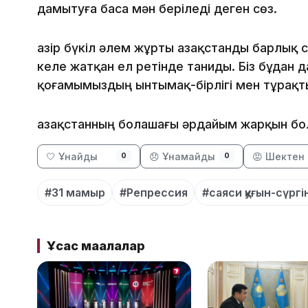
дамытуға баса мән беріледі деген сөз.
Қазір бүкіл әлем жұрты Қазақстанды барлық 
келе жатқан ел ретінде таниды. Біз бұдан д
қоғамымыздың ынтымақ-бірлігі мен тұрақты
Қазақстанның болашағы әрдайым жарқын бо
🤍 Ұнайды
😞 Ұнамайды
😡 Шектен 
0
0
#31 мамыр
#Репрессия
#саяси қуғын-сүргі
Ұқсас мақалалар