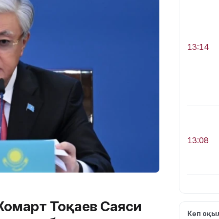
13:14
13:08
омарт Тоқаев Саяси
12:35
Көп оқ