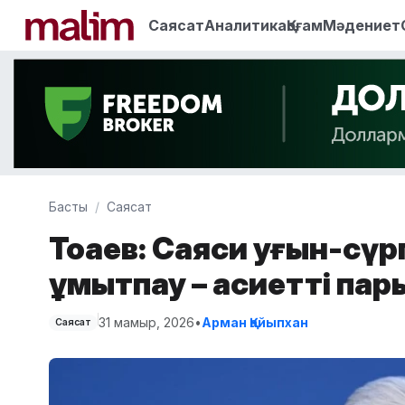
Саясат
Аналитика
Қоғам
Мәдениет
Басты
Саясат
Тоқаев: Саяси қуғын-сү
ұмытпау – қасиетті пар
31 мамыр, 2026
•
Арман Қайыпхан
Саясат