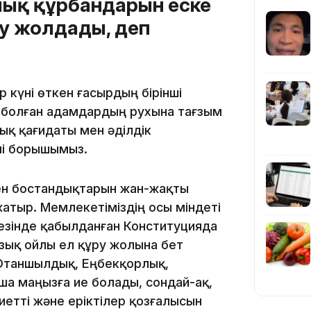
лық құрбандарын еске
еу жолдады, деп
р күні өткен ғасырдың бірінші
12:17
ы болған адамдардың рухына тағзым
ық қағидаты мен әділдік
лі борышымыз.
ен бостандықтарын жан-жақты
жатыр. Мемлекетіміздің осы міндеті
11:23
зінде қабылданған Конституцияда
 озық ойлы ел құру жолына бет
, Отаншылдық, Еңбекқорлық,
ша маңызға ие болады, сондай-ақ,
етті және еріктілер қозғалысын
11:20