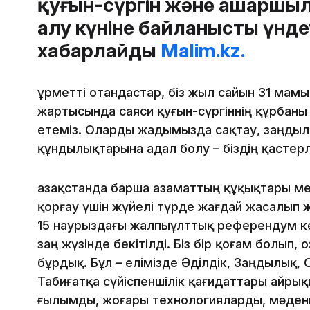
қуғын-сүргін және ашаршы
алу күніне байланысты үнд
хабарлайды
Malim.kz.
Құрметті отандастар, біз жыл сайын 31 мамы
жартысында саяси қуғын-сүргіннің құрбан
етеміз. Оларды жадымызда сақтау, заңдыл
құндылықтарына адал болу – біздің қастер
Қазақстанда барша азаматтың құқықтары м
қорғау үшін жүйелі түрде жағдай жасалып 
15 наурыздағы жалпыұлттық референдум ке
заң жүзінде бекітілді. Біз бір қоғам болып,
бұрдық. Бұл – елімізде Әділдік, Заңдылық
Табиғатқа сүйіспеншілік қағидаттары айрық
ғылымды, жоғары технологияларды, мәдени