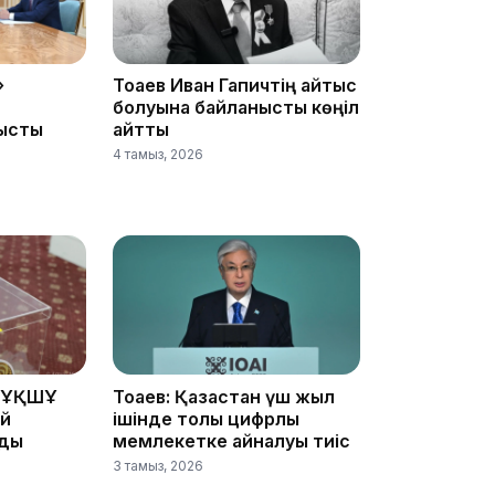
10:25
»
Тоқаев Иван Гапичтің қайтыс
болуына байланысты көңіл
ысты
айтты
4 тамыз, 2026
10:05
 ҰҚШҰ
Тоқаев: Қазақстан үш жыл
ай
ішінде толық цифрлық
йды
мемлекетке айналуы тиіс
3 тамыз, 2026
09:53