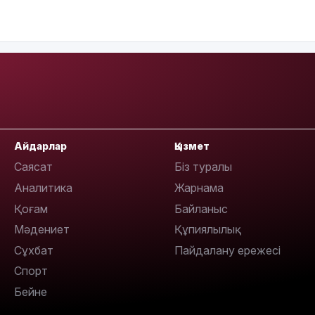
09:40
Айдарлар
Қызмет
Саясат
Біз туралы
Аналитика
Жарнама
Қоғам
Байланыс
Мәдениет
Құпиялылық
09:40
Сұхбат
Пайдалану ережесі
Спорт
Бейне