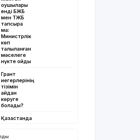
оқушылары
енді БЖБ
мен ТЖБ
тапсыра
ма:
Министрлік
көп
талқыланған
мәселеге
нүкте қойды
Грант
иегерлерінің
тізімін
қайдан
көруге
болады?
Қазақстанда
қияр, картоп
пен
ылды
қырыққабат