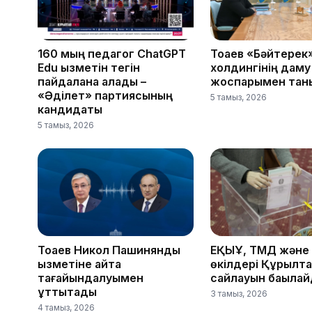
160 мың педагог ChatGPT
Тоқаев «Бәйтерек
Edu қызметін тегін
холдингінің даму
пайдалана алады –
жоспарымен тан
«Әділет» партиясының
5 тамыз, 2026
кандидаты
5 тамыз, 2026
Тоқаев Никол Пашинянды
ЕҚЫҰ, ТМД және
қызметіне қайта
өкілдері Құрылт
тағайындалуымен
сайлауын бақыла
құттықтады
3 тамыз, 2026
4 тамыз, 2026