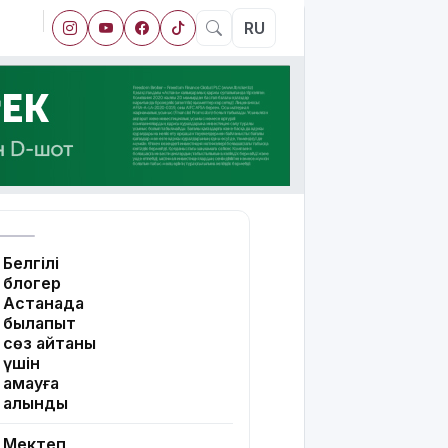
RU
Белгілі
блогер
Астанада
былапыт
сөз айтқаны
үшін
қамауға
алынды
Мектеп