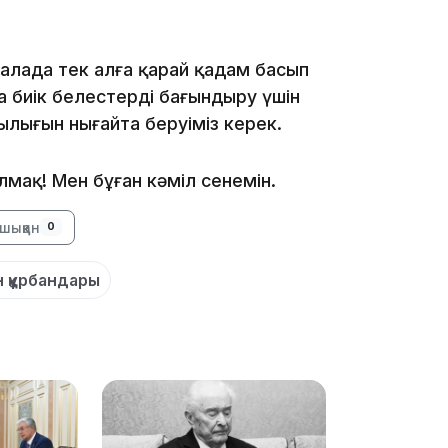
салада тек алға қарай қадам басып
а биік белестерді бағындыру үшін
лығын нығайта беруіміз керек.
10:53
лмақ! Мен бұған кәміл сенемін.
шыққан
0
н құрбандары
10:35