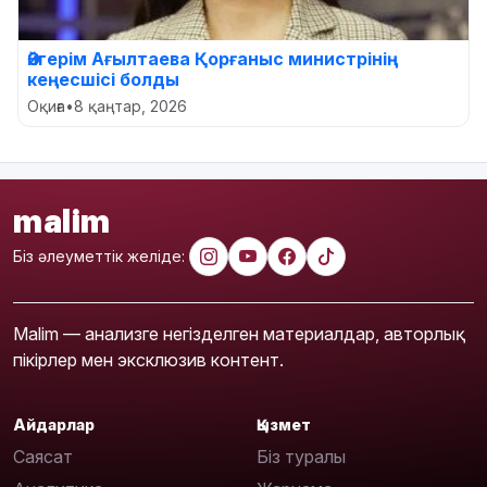
Әйгерім Ағылтаева Қорғаныс министрінің
кеңесшісі болды
Оқиға
•
8 қаңтар, 2026
malim
Біз әлеуметтік желіде:
Malim — анализге негізделген материалдар, авторлық
пікірлер мен эксклюзив контент.
Айдарлар
Қызмет
Саясат
Біз туралы