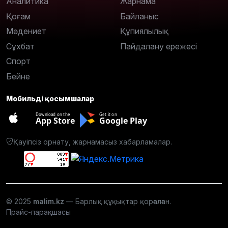
Аналитика
Жарнама
Қоғам
Байланыс
Мәдениет
Құпиялылық
Сұхбат
Пайдалану ережесі
Спорт
Бейне
Мобильді қосымшалар
Download on the
Get it on
App Store
Google Play
Қауіпсіз орнату, жарнамасыз хабарламалар.
© 2025
malim.kz
— Барлық құқықтар қорғалған.
Прайс-парақшасы