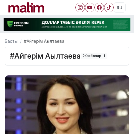
RU
Басты
#Айгерім Ағылтаева
#Айгерім Ағылтаева
Жазбалар: 1