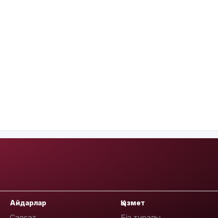
Айдарлар
Қызмет
Саясат
Біз туралы