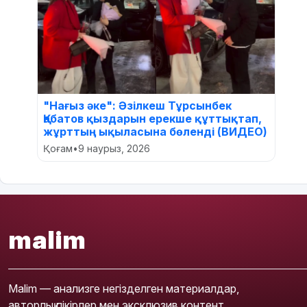
"Нағыз әке": Әзілкеш Тұрсынбек
Қабатов қыздарын ерекше құттықтап,
жұрттың ықыласына бөленді (ВИДЕО)
Қоғам
•
9 наурыз, 2026
malim
Malim — анализге негізделген материалдар,
авторлық пікірлер мен эксклюзив контент.