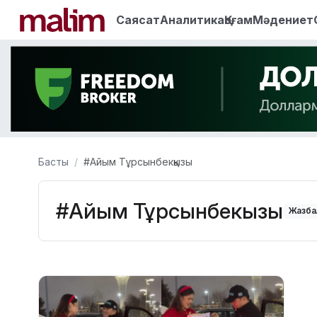
Саясат
Аналитика
Қоғам
Мәдениет
Басты
#Айым Тұрсынбекқызы
#Айым Тұрсынбекқызы
Жазбал