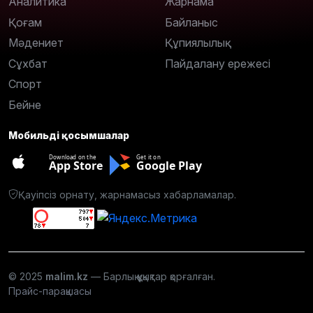
Аналитика
Жарнама
Қоғам
Байланыс
Мәдениет
Құпиялылық
Сұхбат
Пайдалану ережесі
Спорт
Бейне
Мобильді қосымшалар
Download on the
Get it on
App Store
Google Play
Қауіпсіз орнату, жарнамасыз хабарламалар.
© 2025
malim.kz
— Барлық құқықтар қорғалған.
Прайс-парақшасы