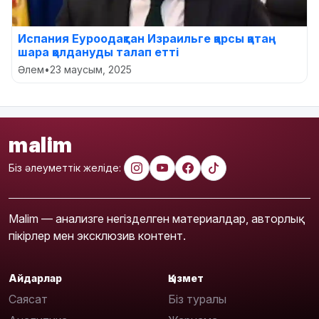
Испания Еуроодақтан Израильге қарсы қатаң
шара қолдануды талап етті
Әлем
•
23 маусым, 2025
malim
Біз әлеуметтік желіде:
Malim — анализге негізделген материалдар, авторлық
пікірлер мен эксклюзив контент.
Айдарлар
Қызмет
Саясат
Біз туралы