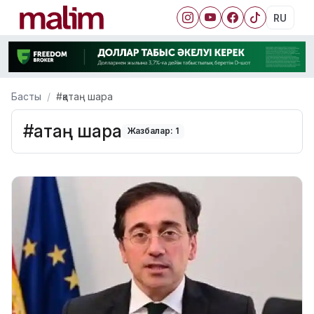
RU
Басты
#қатаң шара
#қатаң шара
Жазбалар: 1