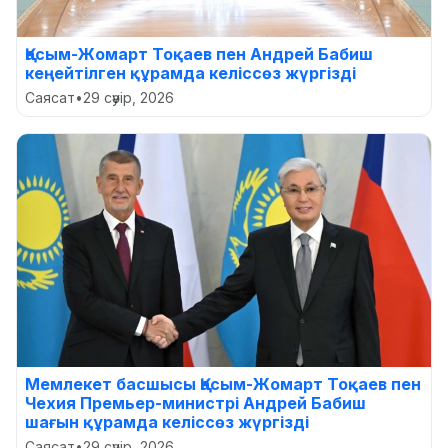
Қасым-Жомарт Тоқаев пен Андрей Бабиш
кеңейтілген құрамда келіссөз жүргізді
Саясат
•
29 сәуір, 2026
Мемлекет басшысы Қасым-Жомарт Тоқаев пен
Чехия Премьер-министрі Андрей Бабиш
шағын құрамда келіссөз жүргізді
Саясат
•
29 сәуір, 2026