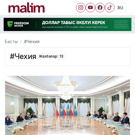
RU
Басты
#Чехия
#Чехия
Жазбалар: 13