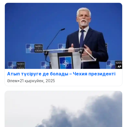
Атып түсіруге де болады – Чехия президенті
Әлем
•
21 қыркүйек, 2025