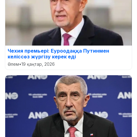
Чехия премьері: Еуроодаққа Путинмен
келіссөз жүргізу керек еді
Әлем
•
19 қаңтар, 2026