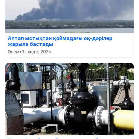
Аптап ыстықтан қоймадағы оқ-дәрілер
жарыла бастады
Әлем
•
3 шілде, 2025