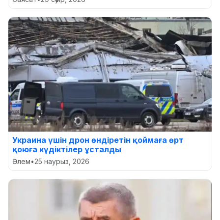
Украина үшін дрон өндіретін қоймаға өрт
қоюға күдіктілер ұсталды
Әлем
•
25 наурыз, 2026