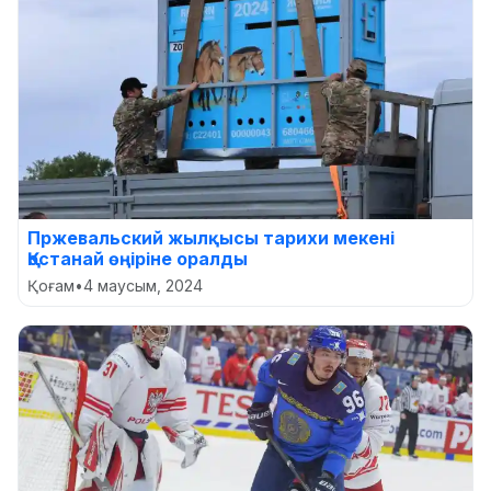
Пржевальский жылқысы тарихи мекені
Қостанай өңіріне оралды
Қоғам
•
4 маусым, 2024