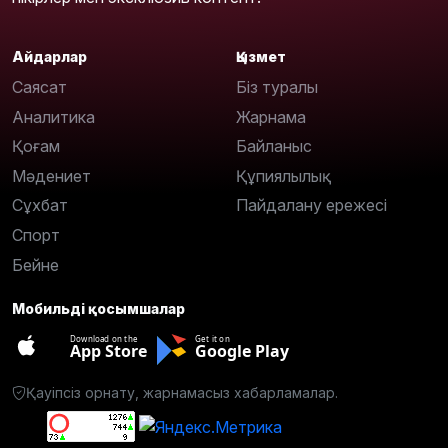
Айдарлар
Қызмет
Саясат
Біз туралы
Аналитика
Жарнама
Қоғам
Байланыс
Мәдениет
Құпиялылық
Сұхбат
Пайдалану ережесі
Спорт
Бейне
Мобильді қосымшалар
Download on the
Get it on
App Store
Google Play
Қауіпсіз орнату, жарнамасыз хабарламалар.