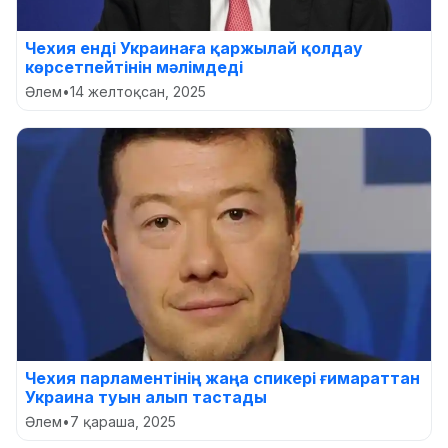
Чехия енді Украинаға қаржылай қолдау
көрсетпейтінін мәлімдеді
Әлем
•
14 желтоқсан, 2025
Чехия парламентінің жаңа спикері ғимараттан
Украина туын алып тастады
Әлем
•
7 қараша, 2025