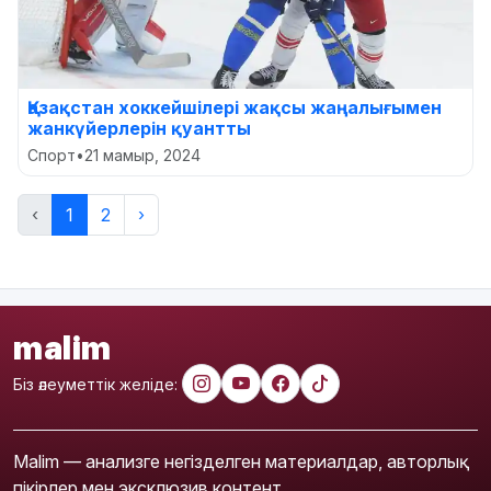
Қазақстан хоккейшілері жақсы жаңалығымен
жанкүйерлерін қуантты
Спорт
•
21 мамыр, 2024
‹
1
2
›
malim
Біз әлеуметтік желіде:
Malim — анализге негізделген материалдар, авторлық
пікірлер мен эксклюзив контент.