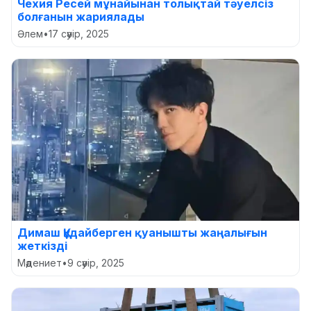
Чехия Ресей мұнайынан толықтай тәуелсіз
болғанын жариялады
Әлем
•
17 сәуір, 2025
Димаш Құдайберген қуанышты жаңалығын
жеткізді
Мәдениет
•
9 сәуір, 2025