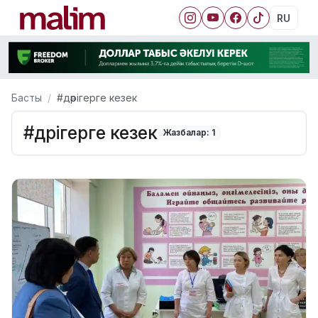
RU
Басты
#дәрігерге кезек
#дәрігерге кезек
Жазбалар: 1