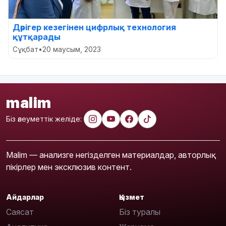
Дәрігер кезегінен цифрлық технология
құтқарады
Сұқбат
•
20 маусым, 2023
malim
Біз әлеуметтік желіде:
Malim — анализге негізделген материалдар, авторлық
пікірлер мен эксклюзив контент.
Айдарлар
Қызмет
Саясат
Біз туралы