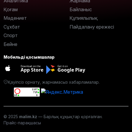
Аналитика
Жарнама
Қоғам
Байланыс
Мәдениет
Құпиялылық
Сұхбат
Пайдалану ережесі
Спорт
Бейне
Мобильді қосымшалар
Download on the
Get it on
App Store
Google Play
Қауіпсіз орнату, жарнамасыз хабарламалар.
© 2025
malim.kz
— Барлық құқықтар қорғалған.
Прайс-парақшасы