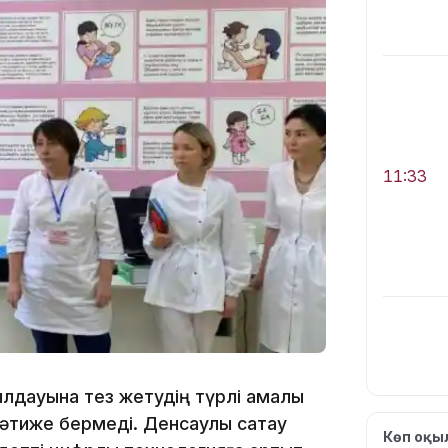
11:33
абылдауына тез жетудің түрлі амалы
11:19
 нәтиже бермеді. Денсаулық сақтау
Көп оқ