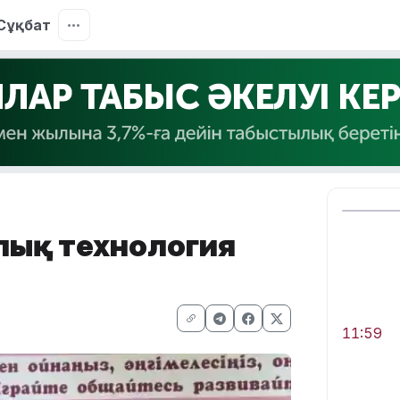
Сұқбат
рлық технология
11:59