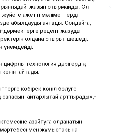
 бұрынғыдай жазып отырмайды. Ол
 жүйеге қажетті мәліметтерді
10:29
де қабылдауды аяқтады. Сондай-ақ,
әрі-дәрмектерге рецепт жазуды
деректерін қолдана отырып шешеді.
ын үнемдейді.
10:05
н цифрлық технология дәрігердің
ткенін айтады.
09:39
нттерге көбірек көңіл бөлуге
ң сапасын айтарлықтай арттырады»,-
09:09
үктемесіне азайтуға қолданатын
ң мәртебесі мен жұмыстарына