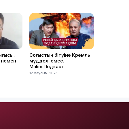
22:54
ығысы.
Соғыстың бітуіне Кремль
 немен
мүдделі емес.
Malim.Подкаст
12 маусым, 2025
21:52