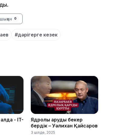
ады.
шыққан
0
08:12
баев
#дәрігерге кезек
08:10
07:37
 алда - IT-
Ядролық қаруды бекер
бердік – Уәлихан Қайсаров
23:11
3 шілде, 2025