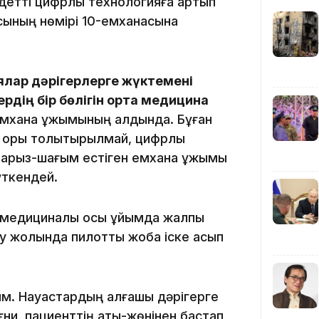
ндетті цифрлы технологияға артып
сының нөмірі 10-емханасына
ялар дәрігерлерге жүктемені
рдің бір бөлігін орта медицина
 емхана ұжымының алдында. Бұған
11:17
 қоры толықтырылмай, цифрлы
ай арыз-шағым естіген емхана ұжымы
үткендей.
 медициналық осы ұйымда жалпы
у жолында пилоттық жоба іске асып
10:53
м. Науқастардың алғашқы дәрігерге
ғни, пациенттің аты-жөнінен бастап,