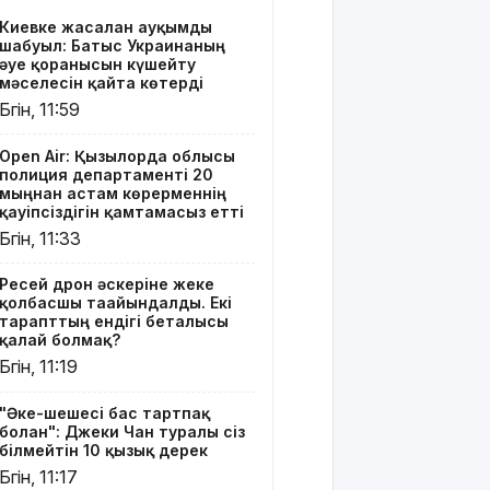
ендігі
Киевке жасалған ауқымды
беталысы
шабуыл: Батыс Украинаның
қалай
әуе қорғанысын күшейту
болмақ?
мәселесін қайта көтерді
Бүгін, 11:59
"Әке-
шешесі бас
Open Air: Қызылорда облысы
тартпақ
полиция департаменті 20
болған":
мыңнан астам көрерменнің
Джеки Чан
қауіпсіздігін қамтамасыз етті
туралы сіз
Бүгін, 11:33
білмейтін
10 қызық
Ресей дрон әскеріне жеке
дерек
қолбасшы тағайындалды. Екі
тарапттың ендігі беталысы
МӘМС:
қалай болмақ?
қаржының
Бүгін, 11:19
тиімді
жұмсалуы
"Әке-шешесі бас тартпақ
қатаң
болған": Джеки Чан туралы сіз
қадағаланады
білмейтін 10 қызық дерек
Бүгін, 11:17