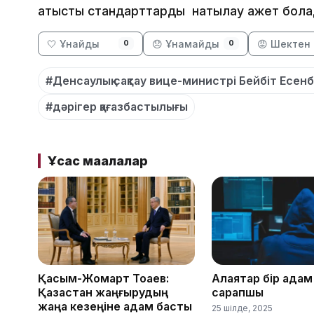
қатысты стандарттарды нақтылау қажет бол
🤍 Ұнайды
😞 Ұнамайды
😡 Шектен 
0
0
#Денсаулық сақтау вице-министрі Бейбіт Есен
#дәрігер қағазбастылығы
Ұқсас мақалалар
Қасым-Жомарт Тоқаев:
Алаяқтар бір қадам
Қазақстан жаңғырудың
сарапшы
жаңа кезеңіне қадам басты
25 шілде, 2025