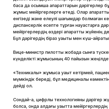
басқа да қосымша ақпараттарын дәрігерлер
жұмыс мейіргерлерге өтеді. Олар ақпараттық
енгізеді және елеулі шағымдар болмаған кез
диспансерлік есепте тұрған науқастарға д
мейіргерлердің өздері ақпараттық жүйенің 
Бұл дәрігердің біраз уақыты мен күш-қайрат
Вице-министр пилоттық жобада сынға түске
күнделікті жұмысының 40 пайызын жеңілде
«Техникалық» жұмысқа уақыт кетірмей, пацие
мүмкіндік береді, бұл медициналық көмекті
дейді ол.
Сондай-ақ, цифрлық технологияны дәрігер ж
болса, онда алдағы уақытта мейіргерлерді