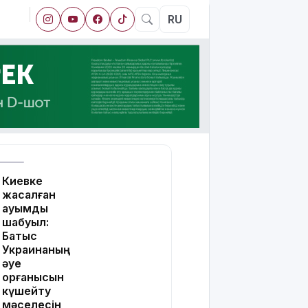
RU
Киевке
жасалған
ауқымды
шабуыл:
Батыс
Украинаның
әуе
қорғанысын
күшейту
мәселесін