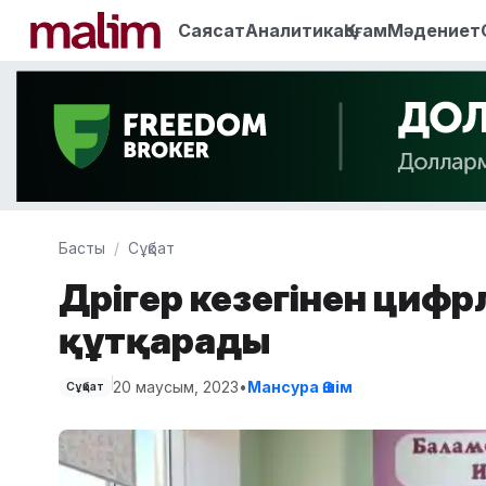
Саясат
Аналитика
Қоғам
Мәдениет
Басты
Сұқбат
Дәрігер кезегінен циф
құтқарады
20 маусым, 2023
•
Мансура Әшім
Сұқбат