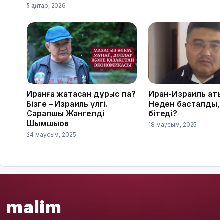
5 қаңтар, 2026
Иранға жақтасқан дұрыс па?
Иран-Израиль қақт
Бізге – Израиль үлгі.
Неден басталды,
Сарапшы Жангелді
бітеді?
Шымшықов
18 маусым, 2025
24 маусым, 2025
malim