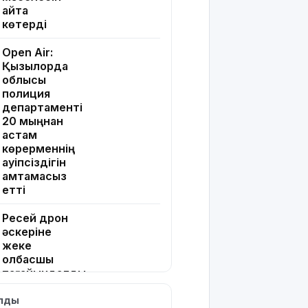
қайта
көтерді
Open Air:
Қызылорда
облысы
полиция
департаменті
20 мыңнан
астам
көрерменнің
қауіпсіздігін
қамтамасыз
етті
Ресей дрон
әскеріне
жеке
қолбасшы
тағайындалды.
Екі
тарапттың
ылды