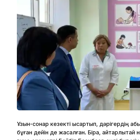
Ұзын-сонар кезекті қысқартып, дәрігердің қ
бұған дейін де жасалған. Бірақ, айтарлықтай