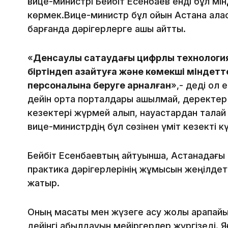
вице-министрі Бейбіт Есенбаев енді бұл мі
көрмек.Вице-министр бұл ойын Астана қала
барғанда дәрігерлерге ашық айтты.
«
Денсаулық сақтаудағы цифрлық технологи
біртіндеп азайтуға және көмекші міндетте
персоналына беруге арналған
»,- деді ол
дейін ортақ порталдары ашылмай, деректер
кезектері жүрмей қалып, науқастардан тал
вице-министрдің бұл сөзінен үміт кезекті к
Бейбіт Есенбаевтың айтуынша, Астанадағы
практика дәрігерлерінің жұмысын жеңілдет
жатыр.
Оның мақсаты мен жүзеге асу жолы қарапайы
дейінгі қабылдауын мейіргерлер жүргізеді. Я