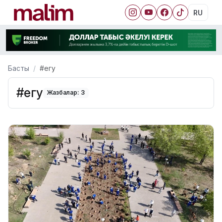
RU
Басты
#егу
#егу
Жазбалар: 3