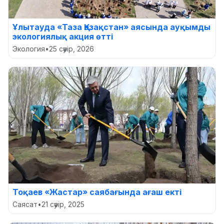
Ұлытауда «Таза Қазақстан» аясында ауқымды
экологиялық акция өтті
Экология
•
25 сәуір, 2026
Тоқаев «Жастар» саябағында ағаш екті
Саясат
•
21 сәуір, 2025