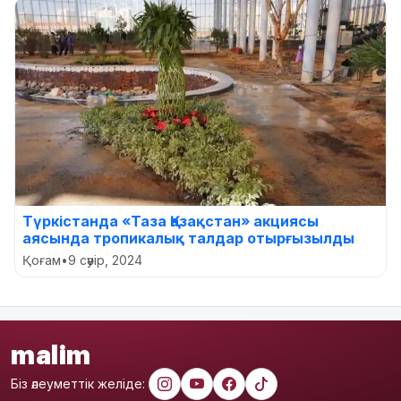
Түркістанда «Таза Қазақстан» акциясы
аясында тропикалық талдар отырғызылды
Қоғам
•
9 сәуір, 2024
malim
Біз әлеуметтік желіде: