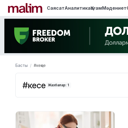
Саясат
Аналитика
Қоғам
Мәдениет
Басты
#кеңсе
#кеңсе
Жазбалар: 1