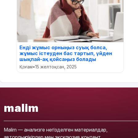
Енді жұмыс орныңыз суық болса,
жұмыс істеуден бас тартып, үйден
шықпай-ақ қойсаңыз болады
Қоғам
•
15 желтоқсан, 2025
malim
Malim — анализге негізделген материалдар,
авторлық пікірлер мен эксклюзив контент.