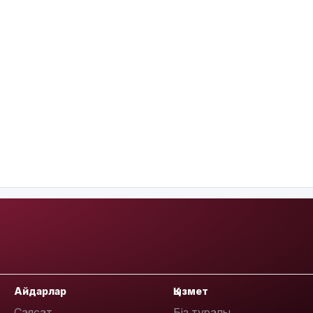
Айдарлар
Қызмет
Саясат
Біз туралы