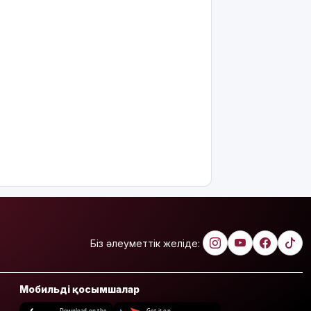
Біз әлеуметтік желіде:
Мобильді қосымшалар
Download on the
Get it on