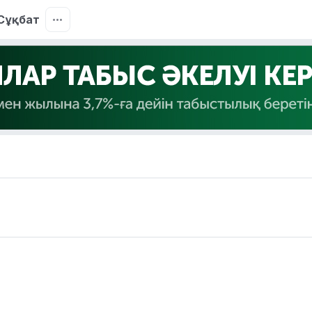
Сұқбат