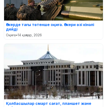
Әскерде тағы төтенше оқиға. Әскери өзі кінәлі
дейді
Оқиға
•
14 қаңтар, 2026
Қолбасшылар смарт сағат, планшет және