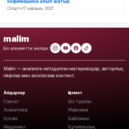
кофемашина алып жатыр
Спорт
•
17 қараша, 2021
malim
Біз әлеуметтік желіде:
Malim — анализге негізделген материалдар, авторлық
пікірлер мен эксклюзив контент.
Айдарлар
Қызмет
Саясат
Біз туралы
Аналитика
Жарнама
Қоғам
Байланыс
Мәдениет
Құпиялылық