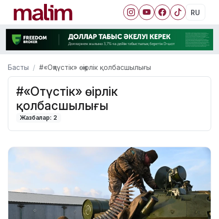
RU
Басты
#«Оңтүстік» өңірлік қолбасшылығы
#«Оңтүстік» өңірлік
қолбасшылығы
Жазбалар: 2