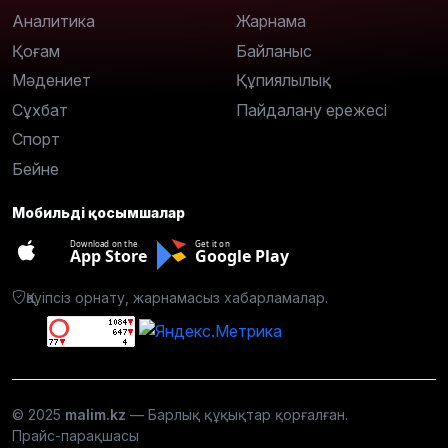
Аналитика
Жарнама
Қоғам
Байланыс
Мәдениет
Құпиялылық
Сұхбат
Пайдалану ережесі
Спорт
Бейне
Мобильді қосымшалар
Download on the
Get it on
App Store
Google Play
Қауіпсіз орнату, жарнамасыз хабарламалар.
© 2025
malim.kz
— Барлық құқықтар қорғалған.
Прайс-парақшасы