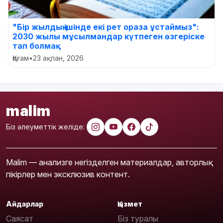
"Бір жылдың ішінде екі рет ораза ұстаймыз":
2030 жылы мұсылмандар күтпеген өзгеріске
тап болмақ
Қоғам
•
23 ақпан, 2026
malim
Біз әлеуметтік желіде:
Malim — анализге негізделген материалдар, авторлық
пікірлер мен эксклюзив контент.
Айдарлар
Қызмет
Саясат
Біз туралы