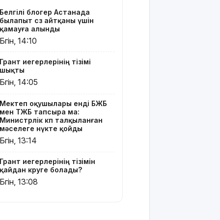
көруге
Белгілі блогер Астанада
болады?
былапыт сөз айтқаны үшін
қамауға алынды
Қазақстанда
Бүгін, 14:10
қияр,
картоп пен
Грант иегерлерінің тізімі
қырыққабат
шықты
бағасы
Бүгін, 14:05
арзандады
Мектеп оқушылары енді БЖБ
Ерекше
мен ТЖБ тапсыра ма:
тренд:
Министрлік көп талқыланған
жастар
мәселеге нүкте қойды
алкоголь
Бүгін, 13:14
сатып
алып,
Грант иегерлерінің тізімін
көшеде
қайдан көруге болады?
төгіп
Бүгін, 13:08
жатыр
Қытай
экспорты