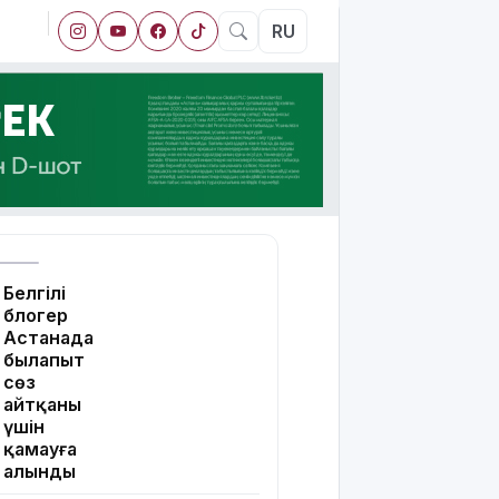
RU
Белгілі
блогер
Астанада
былапыт
сөз
айтқаны
үшін
қамауға
алынды