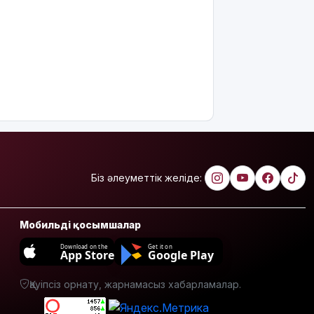
облысында
сотталушы
соңғы сөзін
айта
алмағандықтан,
үкімнің
күші
жойылды
Міне,
жаңалық:
ERG
акциялары
Біз әлеуметтік желіде:
«Самұрық-
Қазынаға»
өтті
Мобильді қосымшалар
АҚШ-тың
Download on the
Get it on
App Store
Google Play
қолдауымен
Венесуэлада
Қауіпсіз орнату, жарнамасыз хабарламалар.
билік пен
оппозиция