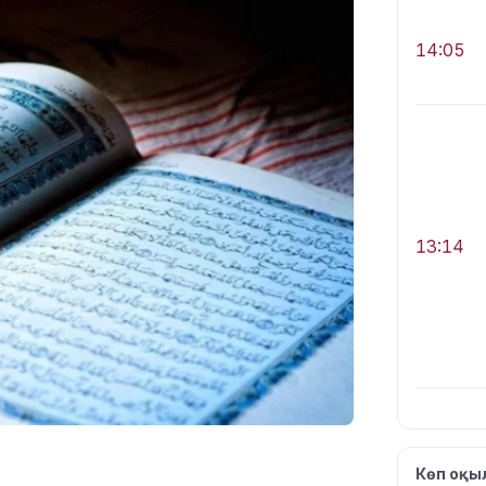
14:05
13:14
13:08
Көп оқ