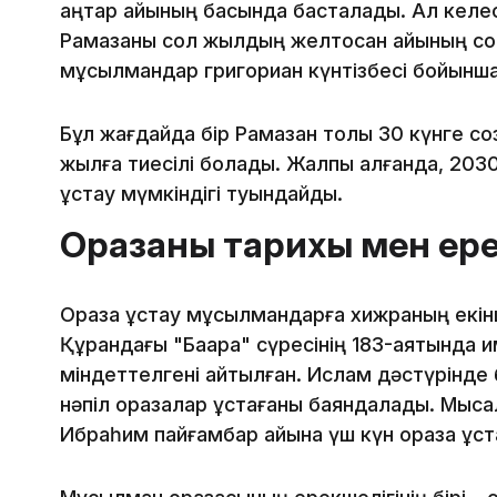
қаңтар айының басында басталады. Ал келе
Рамазаны сол жылдың желтоқсан айының со
мұсылмандар григориан күнтізбесі бойынша 
Бұл жағдайда бір Рамазан толық 30 күнге соз
жылға тиесілі болады. Жалпы алғанда, 203
ұстау мүмкіндігі туындайды.
Оразаның тарихы мен ере
Ораза ұстау мұсылмандарға хижраның екінш
Құрандағы "Бақара" сүресінің 183-аятында 
міндеттелгені айтылған. Ислам дәстүрінде
нәпіл оразалар ұстағаны баяндалады. Мысал
Ибраһим пайғамбар айына үш күн ораза ұст