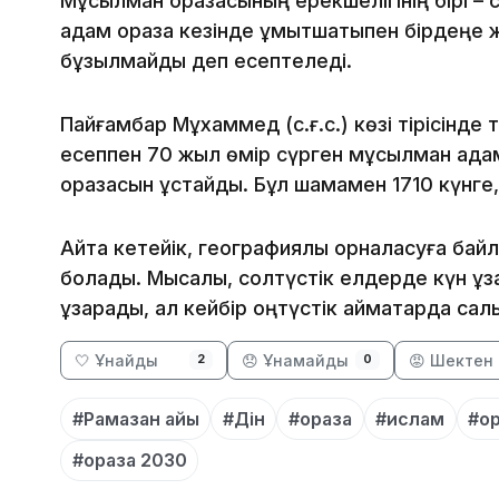
Мұсылман оразасының ерекшелігінің бірі – с
адам ораза кезінде ұмытшақтықпен бірдеңе ж
бұзылмайды деп есептеледі.
Пайғамбар Мұхаммед (с.ғ.с.) көзі тірісінде
есеппен 70 жыл өмір сүрген мұсылман ада
оразасын ұстайды. Бұл шамамен 1710 күнге, 
Айта кетейік, географиялық орналасуға бай
болады. Мысалы, солтүстік елдерде күн ұзақ
ұзарады, ал кейбір оңтүстік аймақтарда сал
🤍 Ұнайды
😞 Ұнамайды
😡 Шектен 
2
0
#Рамазан айы
#Дін
#ораза
#ислам
#о
#ораза 2030