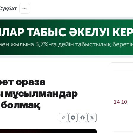
Сұқбат
рет ораза
ы мұсылмандар
п болмақ
14:10