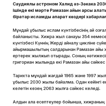
Саудиялық астроном Халид әз-Зәкака 20
ішінде екі мәрте Рамазан айын қарсы ала
бірқатар исламдық ақпарат көздері хабарл
Мұндай құбылыс ислам күнтізбесінің ай қозғ
байланысты. Хижра жыл санауы 354 немесе
күнтізбесі Күннің Жерді айналу цикліне сүй
айырмашылықтың салдарынан Рамазан айы ж
ертерек жылжып отырады. Соның нәтижесін
григориан жылында екі Рамазан айы сәйкес 
Тарихта мұндай жағдай 1965 және 1997 жыл
құбылыс 2030 жылы байқалмақ. Одан кейінгі е
келетін кезең 2063 жылға сәйкес келеді.
Алдын ала есептеулер бойынша, хижраның