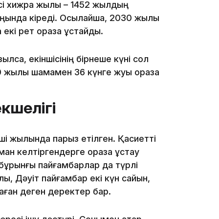
сі хижра жылы – 1452 жылдың
ңында кіреді. Осылайша, 2030 жылы
екі рет ораза ұстайды.
ылса, екіншісінің бірнеше күні сол
11:20
0 жылы шамамен 36 күнге жуық ораза
кшелігі
і жылында парыз етілген. Қасиетті
иман келтіргендерге ораза ұстау
10:53
 бұрынғы пайғамбарлар да түрлі
ы, Дәуіт пайғамбар екі күн сайын,
аған деген деректер бар.