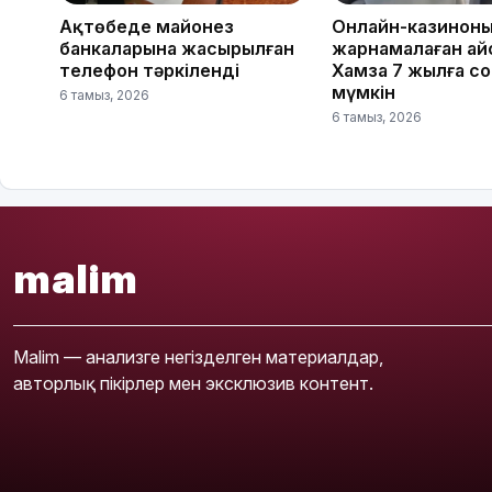
Ақтөбеде майонез
Онлайн-казинон
банкаларына жасырылған
жарнамалаған Қай
телефон тәркіленді
Хамза 7 жылға с
мүмкін
6 тамыз, 2026
6 тамыз, 2026
malim
Malim — анализге негізделген материалдар,
авторлық пікірлер мен эксклюзив контент.