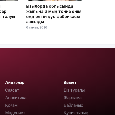
ы
Қызылорда облысында
сар
жылына 6 мың тонна өнім
отталуы
өндіретін құс фабрикасы
09:40
ашылды
6 тамыз, 2026
09:03
Айдарлар
Қызмет
Саясат
Біз туралы
Аналитика
Жарнама
Қоғам
Байланыс
08:42
Мәдениет
Құпиялылық