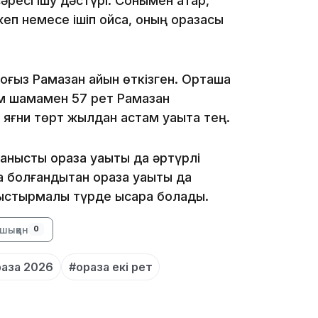
әресі ішу дәстүрі. Сонымен қатар,
еп немесе ішіп қойса, оның оразасы
10:35
 тоғыз Рамазан айын өткізген. Орташа
м шамамен 57 рет Рамазан
яғни төрт жылдан астам уақытқа тең.
10:25
ланысты ораза уақыты да әртүрлі
 болғандықтан ораза уақыты да
ыстырмалы түрде қысқарақ болады.
шыққан
0
раза 2026
#ораза екі рет
10:05