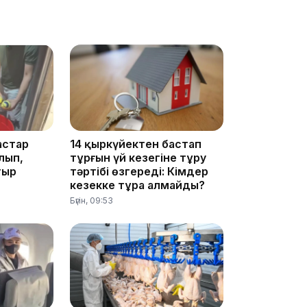
09:53
астар
14 қыркүйектен бастап
лып,
тұрғын үй кезегіне тұру
тыр
тәртібі өзгереді: Кімдер
кезекке тұра алмайды?
Бүгін, 09:53
09:40