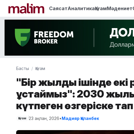
Саясат
Аналитика
Қоғам
Мәдениет
Басты
Қоғам
"Бір жылдың ішінде екі 
ұстаймыз": 2030 жыл
күтпеген өзгеріске та
23 ақпан, 2026
•
Мадияр Қапанбек
Қоғам