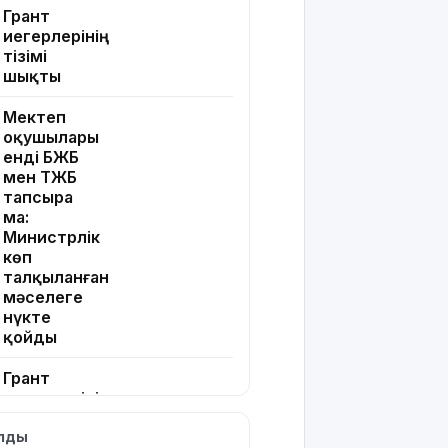
Грант
иегерлерінің
тізімі
шықты
Мектеп
оқушылары
енді БЖБ
мен ТЖБ
тапсыра
ма:
Министрлік
көп
талқыланған
мәселеге
нүкте
қойды
Грант
иегерлерінің
тізімін
ылды
қайдан