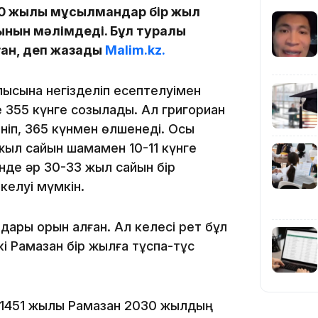
30 жылы мұсылмандар бір жыл
тынын мәлімдеді. Бұл туралы
аған, деп жазады
Malim.kz.
12:35
алысына негізделіп есептелуімен
 355 күнге созылады. Ал григориан
еніп, 365 күнмен өлшенеді. Осы
ыл сайын шамамен 10-11 күнге
де әр 30-33 жыл сайын бір
келуі мүмкін.
12:17
дары орын алған. Ал келесі рет бұл
кі Рамазан бір жылға тұспа-тұс
 1451 жылы Рамазан 2030 жылдың
11:23