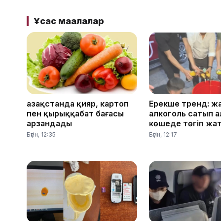
Ұқсас мақалалар
Қазақстанда қияр, картоп
Ерекше тренд: ж
пен қырыққабат бағасы
алкоголь сатып а
арзандады
көшеде төгіп жа
Бүгін, 12:35
Бүгін, 12:17