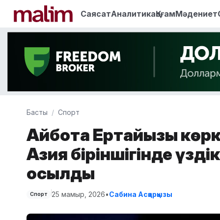
Саясат
Аналитика
Қоғам
Мәдениет
Басты
Спорт
Айбота Ертайқызы көр
Азия біріншігінде үзді
қосылды
25 мамыр, 2026
•
Сабина Асқарқызы
Спорт