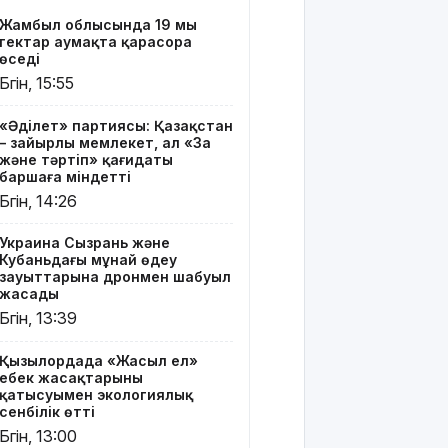
«Жасыл
Жамбыл облысында 19 мың
ел» еңбек
гектар аумақта қарасора
жасақтарының
өседі
қатысуымен
Бүгін, 15:55
экологиялық
сенбілік
«Әділет» партиясы: Қазақстан
өтті
– зайырлы мемлекет, ал «Заң
және тәртіп» қағидаты
Риддерде
баршаға міндетті
алғаш рет
Бүгін, 14:26
«Поэзия
кеші» өтті
Украина Сызрань және
Кубаньдағы мұнай өңдеу
"Қорғансыз
зауыттарына дронмен шабуыл
күндерім
жасады
көп
Бүгін, 13:39
болды":
Дариға
Қызылордада «Жасыл ел»
Бадықова
еңбек жасақтарының
елге
қатысуымен экологиялық
айтпаған
сенбілік өтті
құпиясын
Бүгін, 13:00