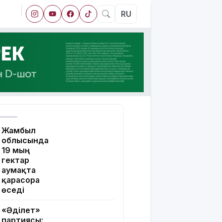
RU
Жамбыл
облысында
19 мың
гектар
аумақта
қарасора
өседі
«Әділет»
партиясы: