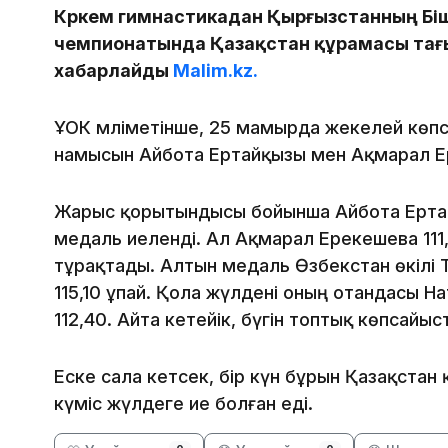
Көркем гимнастикадан Қырғызстанның Біш
чемпионатында Қазақстан құрамасы тағы
хабарлайды
Malim.kz.
ҰОК мәліметінше, 25 мамырда жекелей көпс
намысын Айбота Ертайқызы мен Ақмарал Е
Жарыс қорытындысы бойынша Айбота Ертайқ
медаль иеленді. Ал Ақмарал Ерекешева 11
тұрақтады. Алтын медаль Өзбекстан өкілі
115,10 ұпай. Қола жүлдені оның отандасы На
112,40. Айта кетейік, бүгін топтық көпсайы
Еске сала кетсек, бір күн бұрын Қазақста
күміс жүлдеге ие болған еді.