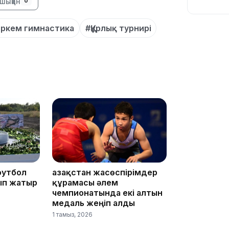
шыққан
0
өркем гимнастика
#Құрлық турнирі
11:54
10:56
футбол
Қазақстан жасөспірімдер
ып жатыр
құрамасы әлем
чемпионатында екі алтын
медаль жеңіп алды
1 тамыз, 2026