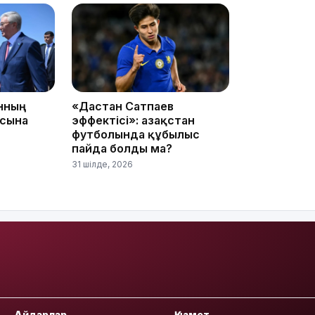
09:36
анның
«Дастан Сатпаев
асына
эффектісі»: Қазақстан
футболында құбылыс
08:36
пайда болды ма?
31 шілде, 2026
23:40
Айдарлар
Қызмет