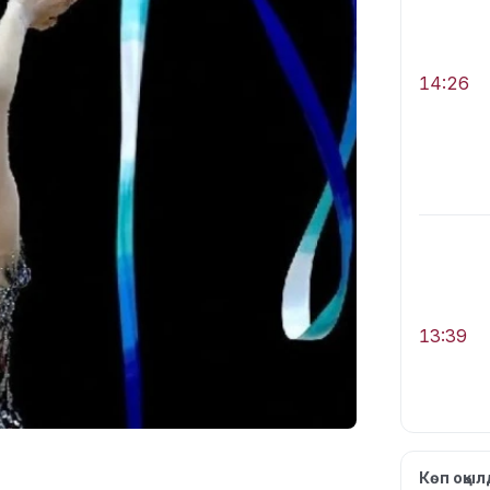
14:26
13:39
Көп оқы