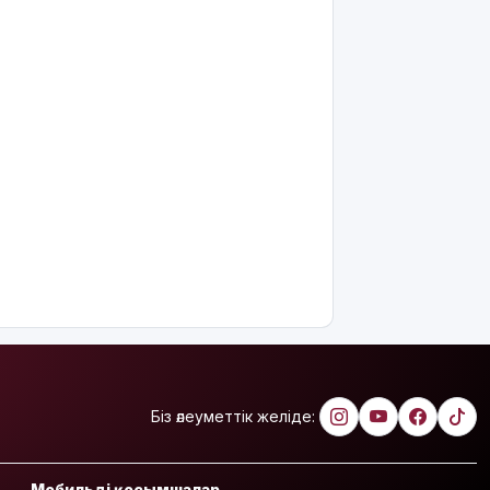
Украина
АҚШ-тың
Ресейге
қарсы
жаңа
санкцияларын
қолдады
8 тамызға
арналған
ауа райы
болжамы
Полиция
қазақстандық
жүргізушілерге
маңызды
ескерту
жасады
Біз әлеуметтік желіде:
Тоқаев
Ардақ
Мобильді қосымшалар