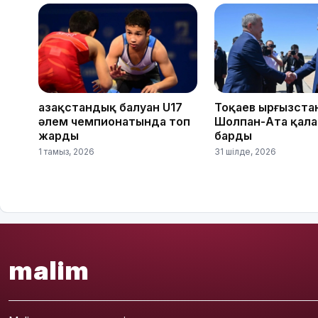
Қазақстандық балуан U17
Тоқаев Қырғызст
әлем чемпионатында топ
Шолпан-Ата қал
жарды
барды
1 тамыз, 2026
31 шілде, 2026
malim