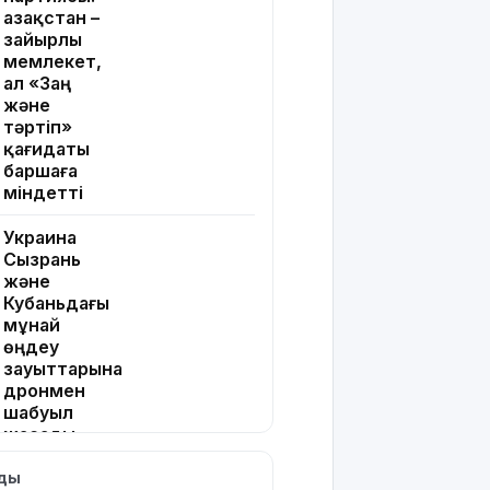
Қазақстан –
зайырлы
мемлекет,
ал «Заң
және
тәртіп»
қағидаты
баршаға
міндетті
Украина
Сызрань
және
Кубаньдағы
мұнай
өңдеу
зауыттарына
дронмен
шабуыл
жасады
лды
Қызылордада