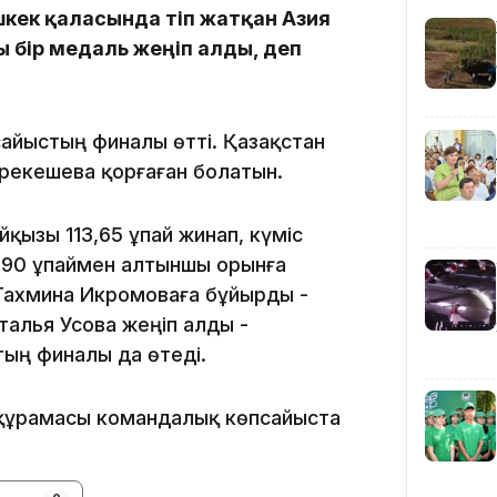
кек қаласында өтіп жатқан Азия
 бір медаль жеңіп алды, деп
13:00
айыстың финалы өтті. Қазақстан
рекешева қорғаған болатын.
12:40
ызы 113,65 ұпай жинап, күміс
1,90 ұпаймен алтыншы орынға
 Тахмина Икромоваға бұйырды -
талья Усова жеңіп алды -
стың финалы да өтеді.
12:13
н құрамасы командалық көпсайыста