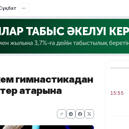
Сұқбат
кем гимнастикадан
ктер қатарына
15:55