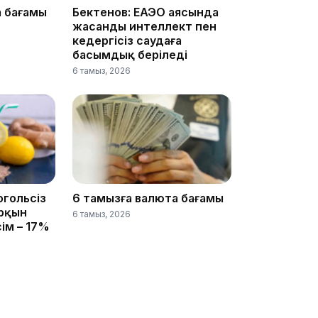
а бағамы
Бектенов: ЕАЭО аясында
08:36
жасанды интеллект пен
кедергісіз саудаға
басымдық беріледі
6 тамыз, 2026
23:40
огольсіз
6 тамызға валюта бағамы
21:59
арқын
6 тамыз, 2026
сім – 17%
21:00