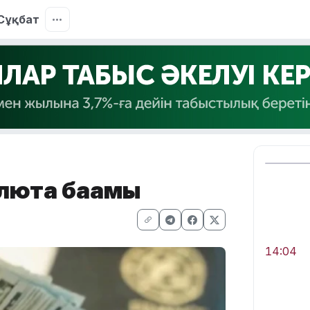
Сұқбат
алюта бағамы
14:04