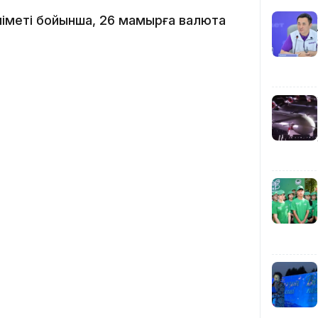
әліметі бойынша, 26 мамырға валюта
12:40
12:13
11:54