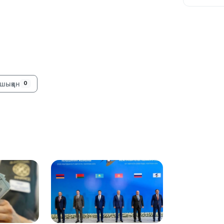
10:56
шыққан
0
09:36