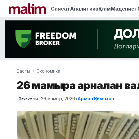
Саясат
Аналитика
Қоғам
Мәдениет
Басты
Экономика
26 мамырға арналған в
26 мамыр, 2026
•
Арман Қайыпхан
Экономика