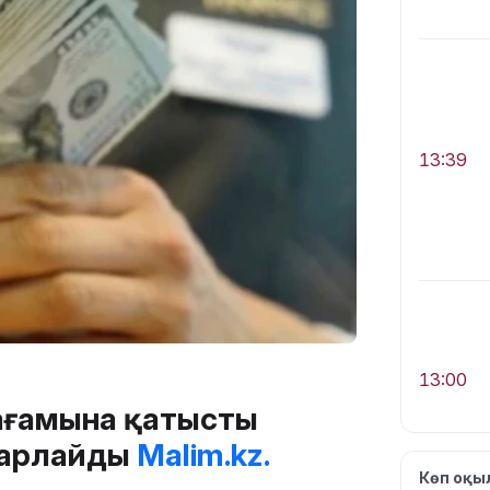
13:39
13:00
бағамына қатысты
барлайды
Malim.kz.
Көп оқ