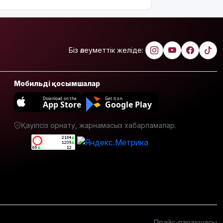
марапатталды
Қайрат
Сатыбалдының
ұлына
Біз әлеуметтік желіде:
тиесілі
болған
«Байсат»
Мобильді қосымшалар
базары жаңа
иесін
Download on the
Get it on
App Store
Google Play
тапты
Қауіпсіз орнату, жарнамасыз хабарламалар.
Қарағандада
Z белгісі
бар жейде
киген
жолаушы
қызу
талқыға
түсті
Президент
Прайс-парақшасы