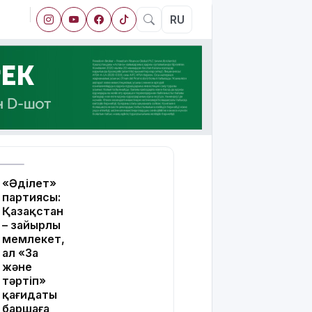
RU
«Әділет»
партиясы:
Қазақстан
– зайырлы
мемлекет,
ал «Заң
және
тәртіп»
қағидаты
баршаға