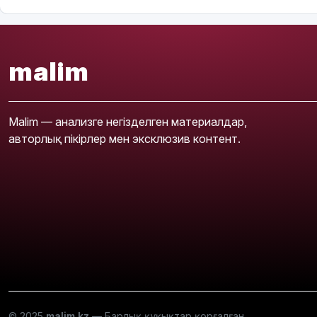
malim
Malim — анализге негізделген материалдар,
авторлық пікірлер мен эксклюзив контент.
© 2025
malim.kz
— Барлық құқықтар қорғалған.