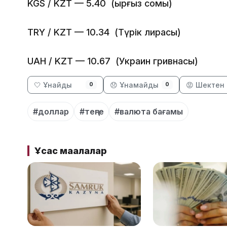
KGS / KZT — 5.40 (Қырғыз сомы)
TRY / KZT — 10.34 (Түрік лирасы)
UAH / KZT — 10.67 (Украин гривнаcы)
🤍 Ұнайды
😞 Ұнамайды
😡 Шектен 
0
0
#доллар
#теңге
#валюта бағамы
Ұқсас мақалалар