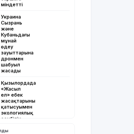
міндетті
Украина
Сызрань
және
Кубаньдағы
мұнай
өңдеу
зауыттарына
дронмен
шабуыл
жасады
Қызылордада
«Жасыл
ел» еңбек
жасақтарының
қатысуымен
экологиялық
сенбілік
өтті
ылды