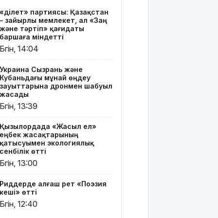
Риддерде
«Әділет» партиясы: Қазақстан
алғаш рет
– зайырлы мемлекет, ал «Заң
«Поэзия
және тәртіп» қағидаты
кеші» өтті
баршаға міндетті
Бүгін, 14:04
"Қорғансыз
күндерім
Украина Сызрань және
көп
Кубаньдағы мұнай өңдеу
болды":
зауыттарына дронмен шабуыл
Дариға
жасады
Бадықова
Бүгін, 13:39
елге
айтпаған
Қызылордада «Жасыл ел»
құпиясын
еңбек жасақтарының
жайып
қатысуымен экологиялық
салды
сенбілік өтті
Бүгін, 13:00
TikTok-тағы
тікелей
Риддерде алғаш рет «Поэзия
эфирі үшін
кеші» өтті
Тараз
Бүгін, 12:40
тұрғыны 5