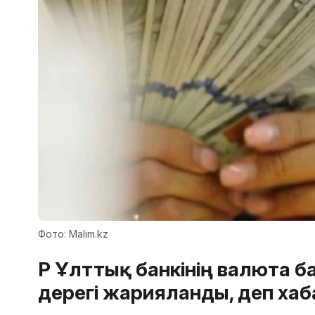
Фото: Malim.kz
ҚР Ұлттық банкінің валюта 
дерегі жарияланды, деп ха