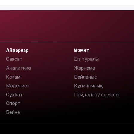
20:52
Айдарлар
Қызмет
Саясат
Біз туралы
Аналитика
Жарнама
Қоғам
Байланыс
Мәдениет
Құпиялылық
Сұхбат
Пайдалану ережесі
19:39
Спорт
Бейне