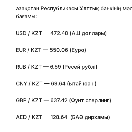
Қазақстан Республикасы Ұлттық банкінің м
бағамы:
USD / KZT — 472.48 (АҚШ доллары)
EUR / KZT — 550.06 (Еуро)
RUB / KZT — 6.59 (Ресей рублі)
CNY / KZT — 69.64 (Қытай юані)
GBP / KZT — 637.42 (Фунт стерлинг)
AED / KZT — 128.64 (БАӘ дирхамы)