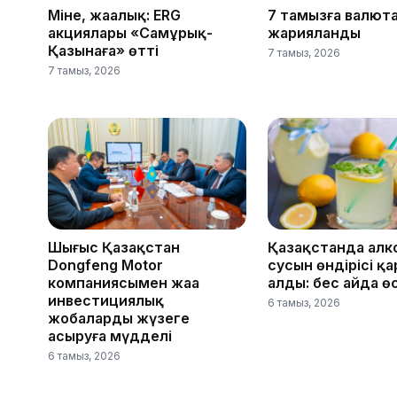
Міне, жаңалық: ERG
7 тамызға валют
акциялары «Самұрық-
жарияланды
Қазынаға» өтті
7 тамыз, 2026
7 тамыз, 2026
Шығыс Қазақстан
Қазақстанда алк
Dongfeng Motor
сусын өндірісі қ
компаниясымен жаңа
алды: бес айда ө
инвестициялық
6 тамыз, 2026
жобаларды жүзеге
асыруға мүдделі
6 тамыз, 2026