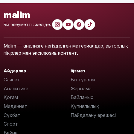
malim
Біз әлеуметтік желіде:
Malim — анализге негізделген материалдар, авторлық
пікірлер мен эксклюзив контент.
Айдарлар
Қызмет
Саясат
Біз туралы
Аналитика
Жарнама
Қоғам
Байланыс
Мәдениет
Құпиялылық
Сұхбат
Пайдалану ережесі
Спорт
Бейне