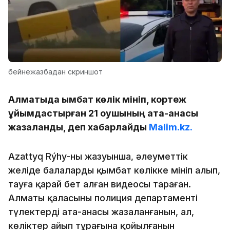
бейнежазбадан скриншот
Алматыда қымбат көлік мініп, кортеж
ұйымдастырған 21 оқушының ата-анасы
жазаланды, деп хабарлайды
Malim.kz.
Azattyq Rýhy-ның жазуынша, әлеуметтік
желіде балалардың қымбат көлікке мініп алып,
тауға қарай бет алған видеосы тараған.
Алматы қаласының полиция департаменті
түлектердің ата-анасы жазаланғанын, ал,
көліктер айып тұрағына қойылғанын