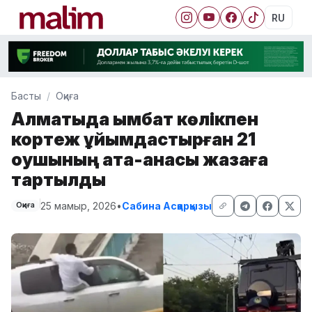
RU
Басты
Оқиға
Алматыда қымбат көлікпен
кортеж ұйымдастырған 21
оқушының ата-анасы жазаға
тартылды
25 мамыр, 2026
•
Сабина Асқарқызы
Оқиға