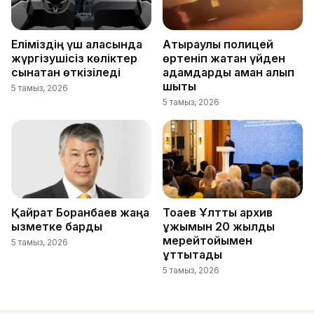
Еліміздің үш қаласында
Атыраулық полицей
жүргізушісіз көліктер
өртеніп жатқан үйден
сынақтан өткізіледі
адамдарды аман алып
шықты
5 тамыз, 2026
5 тамыз, 2026
Қайрат Боранбаев жаңа
Тоқаев Ұлттық архив
қызметке барды
ұжымын 20 жылдық
мерейтойымен
5 тамыз, 2026
құттықтады
5 тамыз, 2026