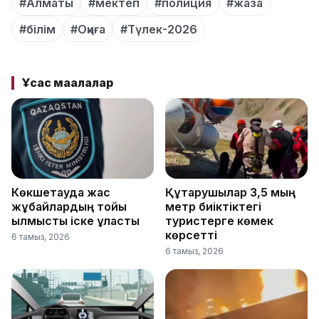
#Алматы
#мектеп
#полиция
#жаза
#білім
#Оқиға
#Түлек-2026
Ұқсас мақалалар
Көкшетауда жас
Құтқарушылар 3,5 мың
жұбайлардың тойы
метр биіктіктегі
қылмыстық іске ұласты
туристерге көмек
көрсетті
6 тамыз, 2026
6 тамыз, 2026