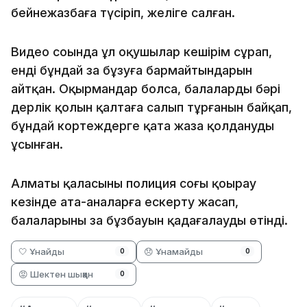
бейнежазбаға түсіріп, желіге салған.
Видео соңында ұл оқушылар кешірім сұрап,
енді бұндай заң бұзуға бармайтындарын
айтқан. Оқырмандар болса, балалардың бәрі
дерлік қолын қалтаға салып тұрғанын байқап,
бұндай кортеждерге қатаң жаза қолдануды
ұсынған.
Алматы қаласының полиция соңғы қоңырау
кезінде ата-аналарға ескерту жасап,
балаларының заң бұзбауын қадағалауды өтінді.
🤍 Ұнайды
😞 Ұнамайды
0
0
😡 Шектен шыққан
0