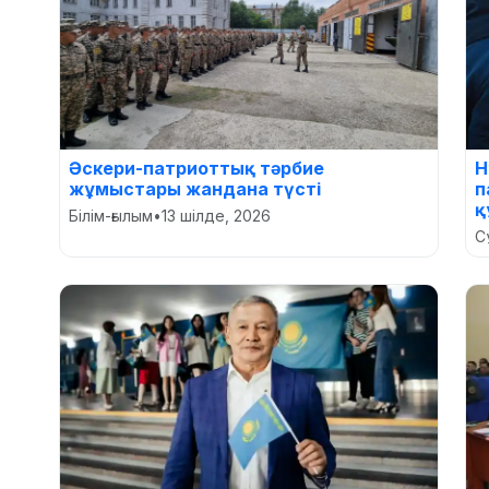
Әскери-патриоттық тәрбие
Н
жұмыстары жандана түсті
п
қ
Білім-ғылым
•
13 шілде, 2026
С