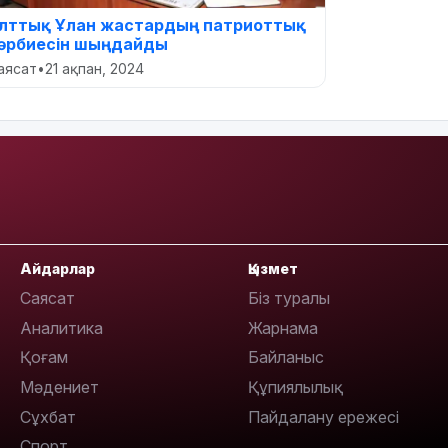
лттық Ұлан жастардың патриоттық
әрбиесін шыңдайды
аясат
•
21 ақпан, 2024
Айдарлар
Қызмет
Саясат
Біз туралы
Аналитика
Жарнама
Қоғам
Байланыс
Мәдениет
Құпиялылық
Сұхбат
Пайдалану ережесі
Спорт