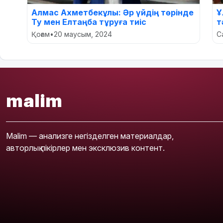
Алмас Ахметбекұлы: Әр үйдің төрінде
Ұ
Ту мен Елтаңба тұруға тиіс
т
Қоғам
•
20 маусым, 2024
С
malim
Malim — анализге негізделген материалдар,
авторлық пікірлер мен эксклюзив контент.