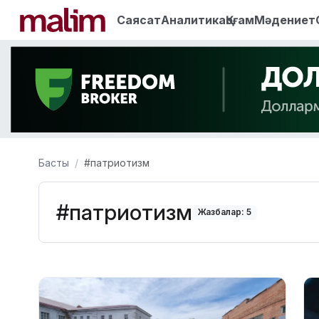
Саясат
Аналитика
Қоғам
Мәдениет
Басты
#патриотизм
#патриотизм
Жазбалар: 5