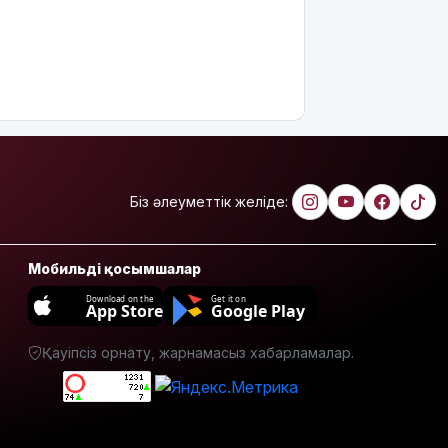
Біз әлеуметтік желіде:
Мобильді қосымшалар
Download on the
Get it on
App Store
Google Play
Қауіпсіз орнату, жарнамасыз хабарламалар.