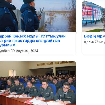
ұрбай Кеңесбекұлы: Ұлттық ұлан
Біздің бір
атриот жастарды шыңдайтын
Қоғам
•
25 ма
ұрылым
ұқбат
•
30 маусым, 2024