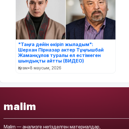
"Таңға дейін өкіріп жыладым":
Шерхан Пірназар актер Тұңғышбай
Жаманқұлов туралы ел естімеген
шындықты айтты (ВИДЕО)
Қоғам
•
8 маусым, 2026
malim
Malim — анализге негізделген материалдар,