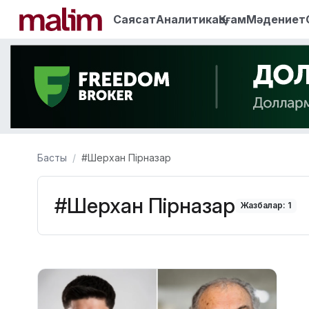
Саясат
Аналитика
Қоғам
Мәдениет
Басты
#Шерхан Пірназар
#Шерхан Пірназар
Жазбалар: 1