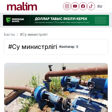
RU
Басты
#Су министрлігі
#Су министрлігі
Жазбалар: 3