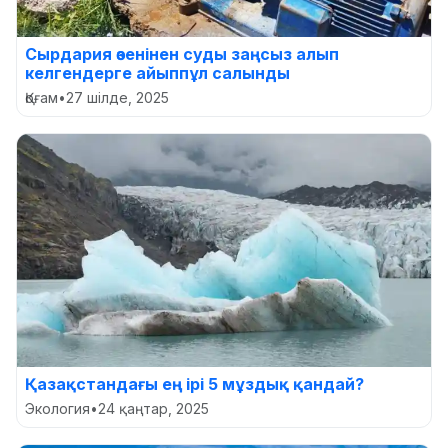
Сырдария өзенінен суды заңсыз алып
келгендерге айыппұл салынды
Қоғам
•
27 шілде, 2025
Қазақстандағы ең ірі 5 мұздық қандай?
Экология
•
24 қаңтар, 2025