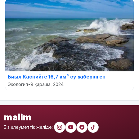
Биыл Каспийге 16,7 км³ су жіберілген
Экология
•
9 қараша, 2024
malim
Біз әлеуметтік желіде: