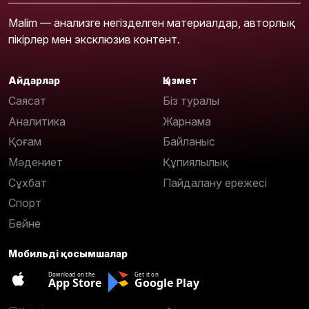
Malim — анализге негізделген материалдар, авторлық
пікірлер мен эксклюзив контент.
Айдарлар
Қызмет
Саясат
Біз туралы
Аналитика
Жарнама
Қоғам
Байланыс
Мәдениет
Құпиялылық
Сұхбат
Пайдалану ережесі
Спорт
Бейне
Мобильді қосымшалар
Download on the
Get it on
App Store
Google Play