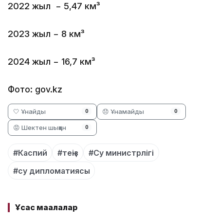
2022 жыл − 5,47 км³
2023 жыл − 8 км³
2024 жыл − 16,7 км³
Фото: gov.kz
🤍 Ұнайды
😞 Ұнамайды
0
0
😡 Шектен шыққан
0
#Каспий
#теңіз
#Су министрлігі
#су дипломатиясы
Ұқсас мақалалар