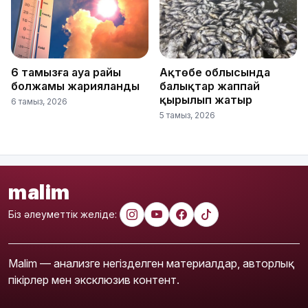
6 тамызға ауа райы
Ақтөбе облысында
болжамы жарияланды
балықтар жаппай
қырылып жатыр
6 тамыз, 2026
5 тамыз, 2026
malim
Біз әлеуметтік желіде:
Malim — анализге негізделген материалдар, авторлық
пікірлер мен эксклюзив контент.