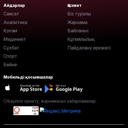
Айдарлар
Қызмет
Саясат
Біз туралы
Аналитика
Жарнама
Қоғам
Байланыс
Мәдениет
Құпиялылық
Сұхбат
Пайдалану ережесі
Спорт
Бейне
Мобильді қосымшалар
Download on the
Get it on
App Store
Google Play
Қауіпсіз орнату, жарнамасыз хабарламалар.