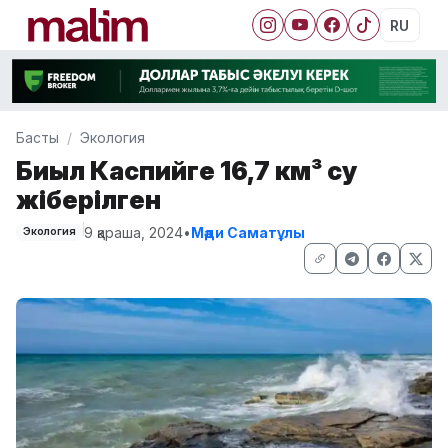
RU
Басты
Экология
Биыл Каспийге 16,7 км³ су
жіберілген
9 қараша, 2024
•
Мәди Саматұлы
Экология