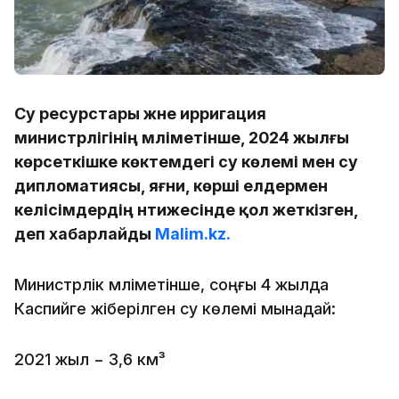
Су ресурстары және ирригация
министрлігінің мәліметінше, 2024 жылғы
көрсеткішке көктемдегі су көлемі мен су
дипломатиясы, яғни, көрші елдермен
келісімдердің нәтижесінде қол жеткізген,
деп хабарлайды
Malim.kz.
Министрлік мәліметінше, соңғы 4 жылда
Каспийге жіберілген су көлемі мынадай:
2021 жыл − 3,6 км³