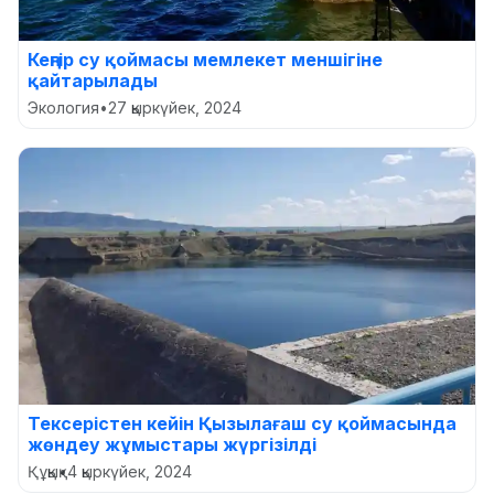
Кеңгір су қоймасы мемлекет меншігіне
қайтарылады
Экология
•
27 қыркүйек, 2024
Тексерістен кейін Қызылағаш су қоймасында
жөндеу жұмыстары жүргізілді
Құқық
•
4 қыркүйек, 2024