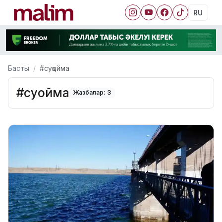
RU
Басты
#суқойма
#суқойма
Жазбалар: 3