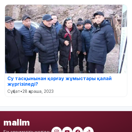
Су тасқынынан қорғау жұмыстары қалай
жүргізіледі?
Сұқбат
•
28 қараша, 2023
malim
Біз әлеуметтік желіде: