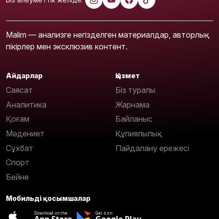
Malim — анализге негізделген материалдар, авторлық
пікірлер мен эксклюзив контент.
Айдарлар
Қызмет
Саясат
Біз туралы
Аналитика
Жарнама
Қоғам
Байланыс
Мәдениет
Құпиялылық
Сұхбат
Пайдалану ережесі
Спорт
Бейне
Мобильді қосымшалар
Download on the
Get it on