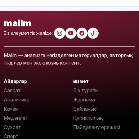
malim
Біз әлеуметтік желіде:
Malim — анализге негізделген материалдар, авторлық
пікірлер мен эксклюзив контент.
Айдарлар
Қызмет
Саясат
Біз туралы
Аналитика
Жарнама
Қоғам
Байланыс
Мәдениет
Құпиялылық
Сұхбат
Пайдалану ережесі
Спорт