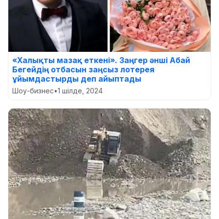
«Халықты мазақ еткені». Заңгер әнші Абай
Бегейдің отбасын заңсыз лотерея
ұйымдастырды деп айыптады
Шоу-бизнес
•
1 шілде, 2024