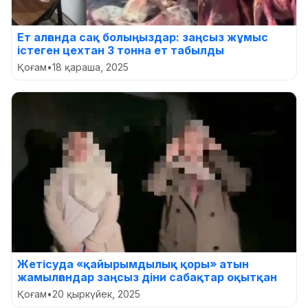
Ет алғанда сақ болыңыздар: заңсыз жұмыс
істеген цехтан 3 тонна ет табылды
Қоғам
•
18 қараша, 2025
Жетісуда «қайырымдылық қоры» атын
жамылғандар заңсыз діни сабақтар оқытқан
Қоғам
•
20 қыркүйек, 2025