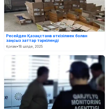
Ресейден Қазақстанға өткізілмек болған
заңсыз заттар тәркіленді
Қоғам
•
18 шілде, 2025