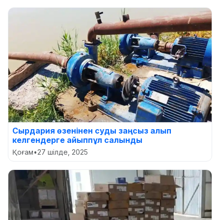
Сырдария өзенінен суды заңсыз алып
келгендерге айыппұл салынды
Қоғам
•
27 шілде, 2025