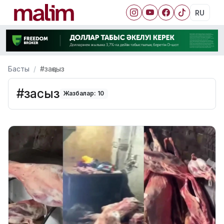
RU
Басты
#заңсыз
#заңсыз
Жазбалар: 10