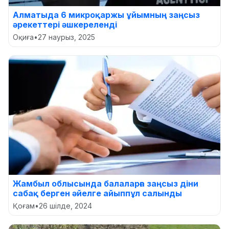
Алматыда 6 микроқаржы ұйымның заңсыз
әрекеттері әшкереленді
Оқиға
•
27 наурыз, 2025
Жамбыл облысында балаларға заңсыз діни
сабақ берген әйелге айыппұл салынды
Қоғам
•
26 шілде, 2024