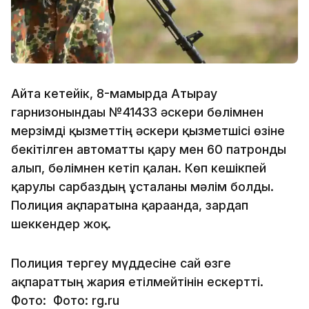
Айта кетейік, 8-мамырда Атырау
гарнизонындағы №41433 әскери бөлімнен
мерзімді қызметтің әскери қызметшісі өзіне
бекітілген автоматты қару мен 60 патронды
алып, бөлімнен кетіп қалған. Көп кешікпей
қарулы сарбаздың ұсталғаны мәлім болды.
Полиция ақпаратына қарағанда, зардап
шеккендер жоқ.
Полиция тергеу мүддесіне сай өзге
ақпараттың жария етілмейтінін ескертті.
Фото: Фото: rg.ru