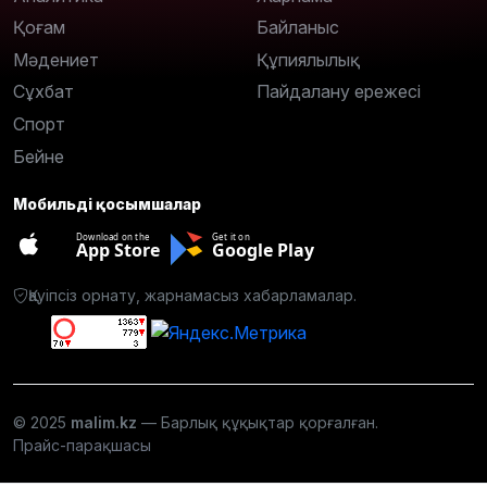
Қоғам
Байланыс
Мәдениет
Құпиялылық
Сұхбат
Пайдалану ережесі
Спорт
Бейне
Мобильді қосымшалар
Download on the
Get it on
App Store
Google Play
Қауіпсіз орнату, жарнамасыз хабарламалар.
© 2025
malim.kz
— Барлық құқықтар қорғалған.
Прайс-парақшасы