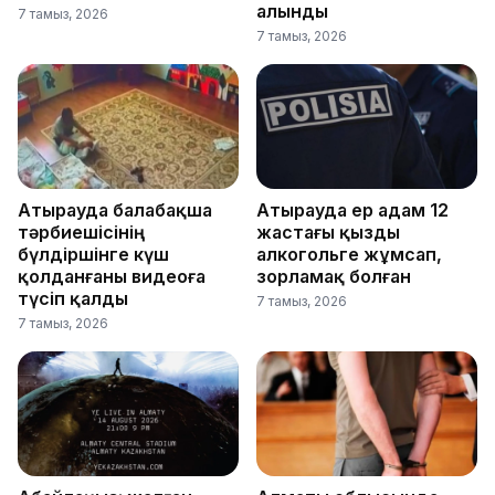
алынды
7 тамыз, 2026
7 тамыз, 2026
Атырауда балабақша
Атырауда ер адам 12
тәрбиешісінің
жастағы қызды
бүлдіршінге күш
алкогольге жұмсап,
қолданғаны видеоға
зорламақ болған
түсіп қалды
7 тамыз, 2026
7 тамыз, 2026