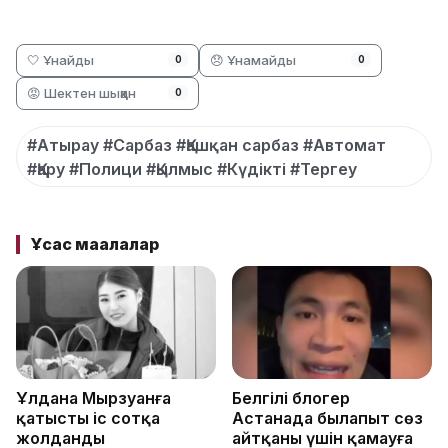
🤍 Ұнайды
😞 Ұнамайды
0
0
😡 Шектен шыққан
0
#Атырау #Сарбаз #Қашқан сарбаз #Автомат
#Қару #Полици #Қылмыс #Күдікті #Тергеу
Ұқсас мақалалар
Ұлдана Мырзуанға
Белгілі блогер
қатысты іс сотқа
Астанада былапыт сөз
жолданды
айтқаны үшін қамауға