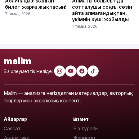
Абайлаңыз: жалған
Алматы облысында
билет жарға жықпасын!
сотталушы соңғы сөзін
айта алмағандықтан,
7 тамыз, 2026
үкімнің күші жойылды
7 тамыз, 2026
malim
Біз әлеуметтік желіде:
Malim — анализге негізделген материалдар, авторлық
пікірлер мен эксклюзив контент.
Айдарлар
Қызмет
Саясат
Біз туралы
Аналитика
Жарнама