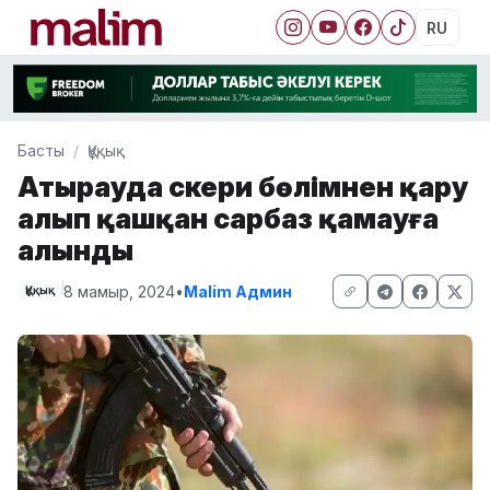
RU
Басты
Құқық
Атырауда әскери бөлімнен қару
алып қашқан сарбаз қамауға
алынды
8 мамыр, 2024
•
Malim Админ
Құқық