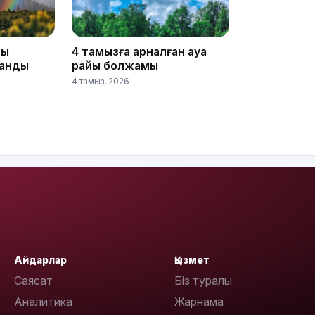
йы
4 тамызға арналған ауа
анды
райы болжамы
4 тамыз, 2026
18:25
18:10
Айдарлар
Қызмет
Саясат
Біз туралы
Аналитика
Жарнама