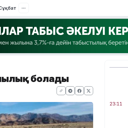
Сұқбат
қшылық болады
23:11