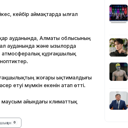
кес, кейбір аймақтарда ылғал
қар ауданында, Алматы облысының
тал ауданында және Қызылорда
20:16
а атмосфералық құрғақшылық
иноптиктер.
ұрғақшылықтың жоғары ықтималдығы
ер етуі мүмкін екенін атап өтті.
ейі маусым айындағы климаттық
19:21
шыққан
0