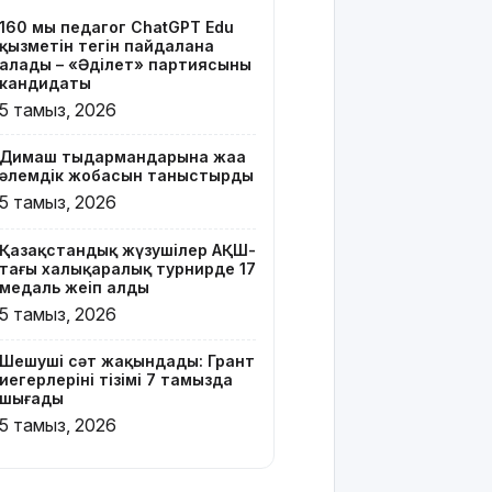
тізімі 7
160 мың педагог ChatGPT Edu
тамызда
қызметін тегін пайдалана
шығады
алады – «Әділет» партиясының
кандидаты
2 млрд
5 тамыз, 2026
теңгенің
несиелік
Димаш тыңдармандарына жаңа
алаяқтығы:
әлемдік жобасын таныстырды
21 адамға
5 тамыз, 2026
түрме
жазасы
Қазақстандық жүзушілер АҚШ-
кесілді
тағы халықаралық турнирде 17
медаль жеңіп алды
Білім беру
5 тамыз, 2026
ұйымдарының
жаңа оқу
Шешуші сәт жақындады: Грант
жылы мен
иегерлерінің тізімі 7 тамызда
жылыту
шығады
маусымына
5 тамыз, 2026
дайындығы
ШҚО
әкімінің