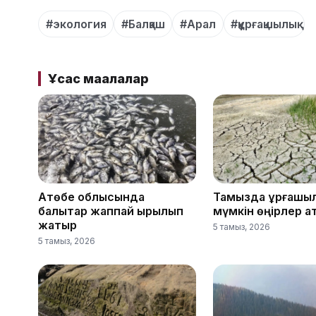
#экология
#Балқаш
#Арал
#құрғақшылық
Ұқсас мақалалар
Ақтөбе облысында
Тамызда құрғақшы
балықтар жаппай қырылып
мүмкін өңірлер 
жатыр
5 тамыз, 2026
5 тамыз, 2026