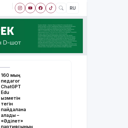
RU
160 мың
педагог
ChatGPT
Edu
қызметін
тегін
пайдалана
алады –
«Әділет»
партиясының