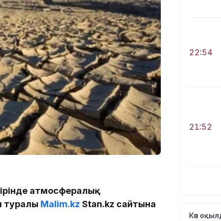
22:54
21:52
ңірінде атмосфералық
л туралы
Malim.kz
Stan.kz сайтына
21:30
Көп оқы