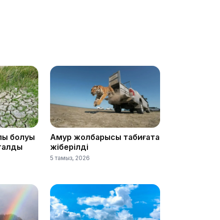
18:41
лық болуы
Амур жолбарысы табиғатқа
18:40
аталды
жіберілді
5 тамыз, 2026
18:35