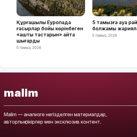
Құрғақшылық Еуропада
5 тамызға ауа ра
ғасырлар бойы көрінбеген
болжамы жариял
«аштық тастарын» қайта
5 тамыз, 2026
шығарды
5 тамыз, 2026
malim
Malim — анализге негізделген материалдар,
авторлық пікірлер мен эксклюзив контент.