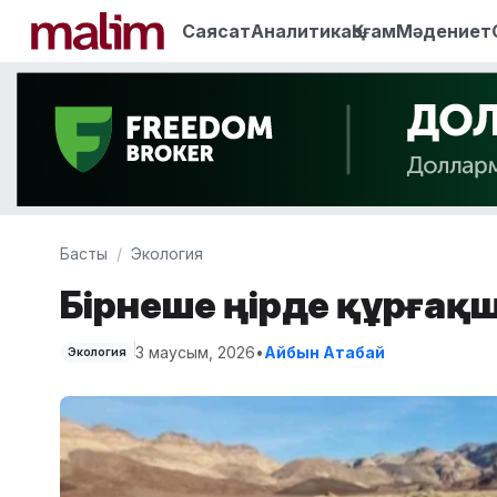
Саясат
Аналитика
Қоғам
Мәдениет
Басты
Экология
Бірнеше өңірде құрға
3 маусым, 2026
•
Айбын Атабай
Экология