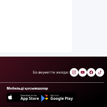
қырылып
жатыр
«Әділет»
партиясы
агросаланы
дамытуда
отандық
тәжірибеге
басымдық
беруді
ұсынды
«Қазақмыс»
Қазақстандағы
Біз әлеуметтік желіде:
ең терең
шахта
оқпанының
Мобильді қосымшалар
құрылысын
бастады
Download on the
Get it on
App Store
Google Play
Атыраулық