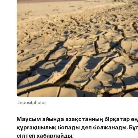
Depositphotos
Маусым айында Қазақстанның бірқатар ө
құрғақшылық болады деп болжанады. Бұ
сілтеп хабарлайды.