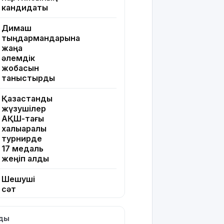
кандидаты
Димаш
тыңдармандарына
жаңа
әлемдік
жобасын
таныстырды
Қазақстандық
жүзушілер
АҚШ-тағы
халықаралық
турнирде
17 медаль
жеңіп алды
Шешуші
сәт
жақындады:
Грант
лды
иегерлерінің