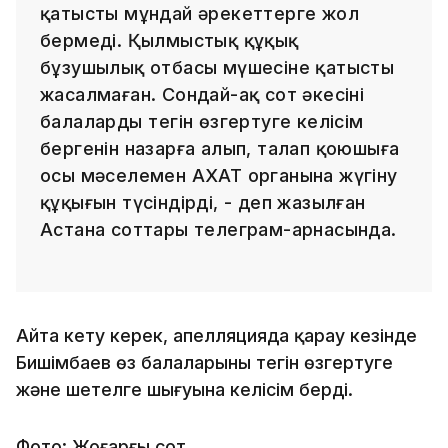
қатысты мұндай әрекеттерге жол
бермеді. Қылмыстық құқық
бұзушылық отбасы мүшесіне қатысты
жасалмаған. Сондай-ақ сот әкесінің
балалардың тегін өзгертуге келісім
бергенін назарға алып, талап қоюшыға
осы мәселемен АХАТ органына жүгіну
құқығын түсіндірді, - деп жазылған
Астана соттары телеграм-арнасында.
Айта кету керек, апелляцияда қарау кезінде
Бишімбаев өз балаларының тегін өзгертуге
және шетелге шығуына келісім берді.
Фото: Жоғарғы сот