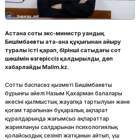
Астана соты экс-министр Қуандық
Бишімбаевты ата-ана құқығынан айыру
туралы істі қарап, бірінші сатыдағы сот
шешімін өзгеріссіз қалдырылды, деп
хабарлайды Malim.kz.
Соттың баспасөз қызметі Бишімбаевтың
бұрынғы әйелі Назым Қахарман балалары
әкесінің қылмыстық жауапқа тартылуын және
қоғам тарапынан бұқаралық ақпарат
құралдарында жағымсыз ақпараттар
жариялануы салдарынан психологиялық
қолайсыздық сезініп жатқанын айтып, үш