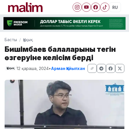
RU
Басты
Құқық
Бишімбаев балаларының тегін
өзгеруіне келісім берді
12 қараша, 2024
•
Арман Қайыпхан
Құқық