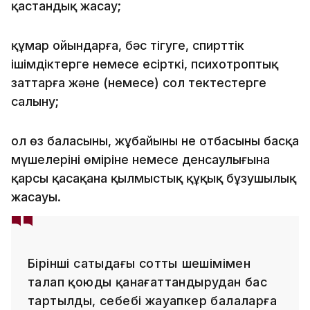
қастандық жасау;
құмар ойындарға, бәс тігуге, спирттік
ішімдіктерге немесе есірткі, психотроптық
заттарға және (немесе) сол тектестерге
салыну;
ол өз баласының, жұбайының не отбасының басқа
мүшелерінің өміріне немесе денсаулығына
қарсы қасақана қылмыстық құқық бұзушылық
жасауы.
Бірінші сатыдағы соттың шешімімен
талап қоюды қанағаттандырудан бас
тартылды, себебі жауапкер балаларға