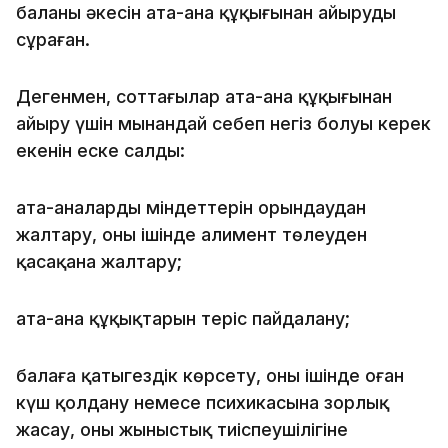
баланың әкесін ата-ана құқығынан айыруды
сұраған.
Дегенмен, соттағылар ата-ана құқығынан
айыру үшін мынандай себеп негіз болуы керек
екенін еске салды:
ата-аналардың міндеттерін орындаудан
жалтару, оның ішінде алимент төлеуден
қасақана жалтару;
ата-ана құқықтарын теріс пайдалану;
балаға қатыгездік көрсету, оның ішінде оған
күш қолдану немесе психикасына зорлық
жасау, оның жыныстық тиіспеушілігіне