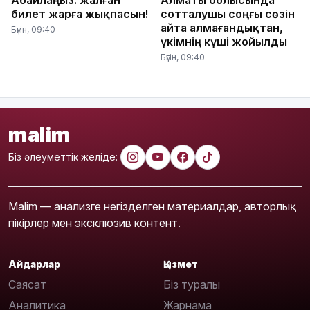
билет жарға жықпасын!
сотталушы соңғы сөзін
айта алмағандықтан,
Бүгін, 09:40
үкімнің күші жойылды
Бүгін, 09:40
malim
Біз әлеуметтік желіде:
Malim — анализге негізделген материалдар, авторлық
пікірлер мен эксклюзив контент.
Айдарлар
Қызмет
Саясат
Біз туралы
Аналитика
Жарнама