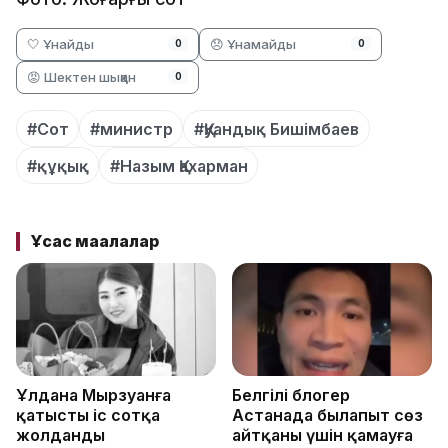
🤍 Ұнайды
😞 Ұнамайды
0
0
😡 Шектен шыққан
0
#Сот
#министр
#Қуандық Бишімбаев
#құқық
#Назым Қахарман
Ұқсас мақалалар
Ұлдана Мырзуанға
Белгілі блогер
қатысты іс сотқа
Астанада былапыт сөз
жолданды
айтқаны үшін қамауға