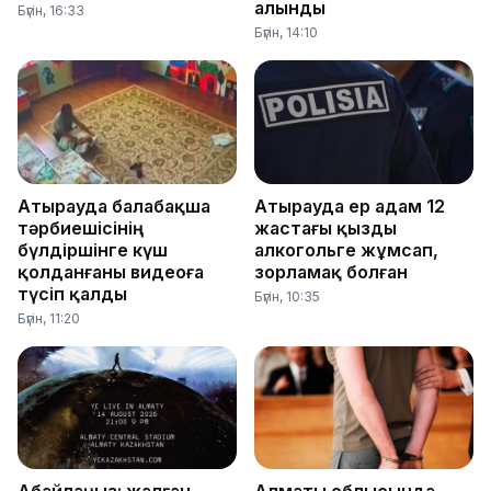
алынды
Бүгін, 16:33
Бүгін, 14:10
Атырауда балабақша
Атырауда ер адам 12
тәрбиешісінің
жастағы қызды
бүлдіршінге күш
алкогольге жұмсап,
қолданғаны видеоға
зорламақ болған
түсіп қалды
Бүгін, 10:35
Бүгін, 11:20
Абайлаңыз: жалған
Алматы облысында