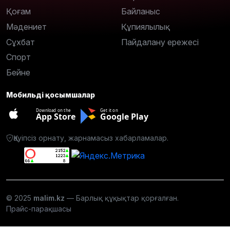
Қоғам
Байланыс
Мәдениет
Құпиялылық
Сұхбат
Пайдалану ережесі
Спорт
Бейне
Мобильді қосымшалар
Download on the
Get it on
App Store
Google Play
Қауіпсіз орнату, жарнамасыз хабарламалар.
© 2025
malim.kz
— Барлық құқықтар қорғалған.
Прайс-парақшасы