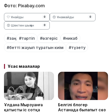
Фото: Pixabay.com
🤍 Ұнайды
😞 Ұнамайды
0
0
😡 Шектен шыққан
0
#заң
#тәртіп
#өзгеріс
#никаб
#бетті жауып тұратын киім
#түзету
Ұқсас мақалалар
Ұлдана Мырзуанға
Белгілі блогер
қатысты іс сотқа
Астанада былапыт сөз