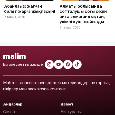
Абайлаңыз: жалған
Алматы облысында
билет жарға жықпасын!
сотталушы соңғы сөзін
айта алмағандықтан,
7 тамыз, 2026
үкімнің күші жойылды
7 тамыз, 2026
malim
Біз әлеуметтік желіде:
Malim — анализге негізделген материалдар, авторлық
пікірлер мен эксклюзив контент.
Айдарлар
Қызмет
Саясат
Біз туралы