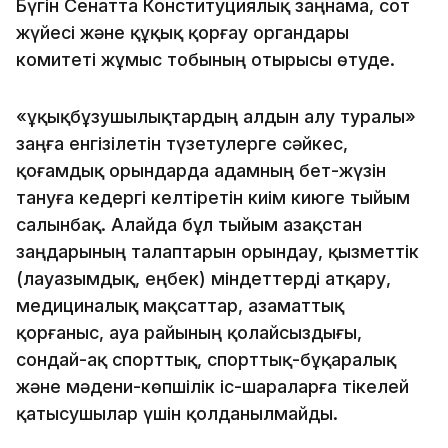
Бүгін Сенатта Конституциялық заңнама, сот
жүйесі және құқық қорғау органдары
комитеті жұмыс тобының отырысы өтуде.
«Құқықбұзушылықтардың алдын алу туралы»
заңға енгізілетін түзетулерге сәйкес,
қоғамдық орындарда адамның бет-жүзін
тануға кедергі келтіретін киім киюге тыйым
салынбақ. Алайда бұл тыйым Қазақстан
заңдарының талаптарын орындау, қызметтік
(лауазымдық, еңбек) міндеттерді атқару,
медициналық мақсаттар, азаматтық
қорғаныс, ауа райының қолайсыздығы,
сондай-ақ спорттық, спорттық-бұқаралық
және мәдени-көпшілік іс-шараларға тікелей
қатысушылар үшін қолданылмайды.