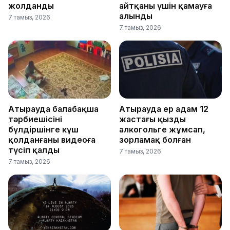
жолданды
айтқаны үшін қамауға
алынды
7 тамыз, 2026
7 тамыз, 2026
Атырауда балабақша
Атырауда ер адам 12
тәрбиешісінің
жастағы қызды
бүлдіршінге күш
алкогольге жұмсап,
қолданғаны видеоға
зорламақ болған
түсіп қалды
7 тамыз, 2026
7 тамыз, 2026