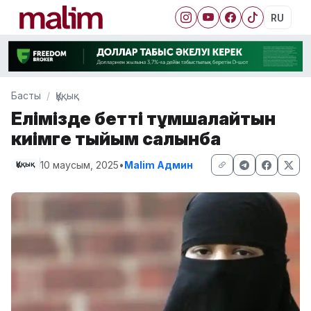
RU
Басты
Құқық
Елімізде бетті тұмшалайтын
киімге тыйым салынбақ
10 маусым, 2025
•
Malim Админ
Құқық