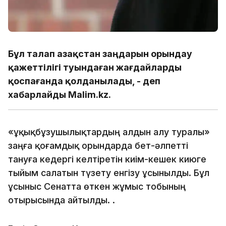
Бұл талап Қазақстан заңдарын орындау
қажеттілігі туындаған жағдайларды
қоспағанда қолданылады, - деп
хабарлайды Malim.kz.
«Құқықбұзушылықтардың алдын алу туралы»
заңға қоғамдық орындарда бет-әлпетті
тануға кедергі келтіретін киім-кешек киюге
тыйым салатын түзету енгізу ұсынылды. Бұл
ұсыныс Сенатта өткен жұмыс тобының
отырысында айтылды. .