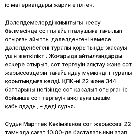
іс материалдары жария етілген.
Дәлелдемелердің жиынтығы кеңесу
бөлмесінде соттың айыпталушыға тағылып
отырған айыптың дәлелденгені немесе
дәлелденбегені туралы қорытынды жасауы
үшін жеткілікті. Жоғарыда айтылғандарды
ескере отырып, сот тергеуін аяқтау және сот
жарыссөздерін тағайындау мүмкіндігі туралы
қорытындыға келді. ҚПК-нің 22 және 344-
баптарының негізінде сот қаралып отырған іс
бойынша сот тергеуін аяқтауға шешім
қабылдады, – деді судья.
Судья Мартпек Кәкімжанов сот жарыссөзі 22
тамызда сағат 10.00-де басталатынын атап