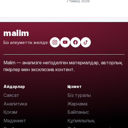
7 тамыз, 2026
malim
Біз әлеуметтік желіде:
Malim — анализге негізделген материалдар, авторлық
пікірлер мен эксклюзив контент.
Айдарлар
Қызмет
Саясат
Біз туралы
Аналитика
Жарнама
Қоғам
Байланыс
Мәдениет
Құпиялылық