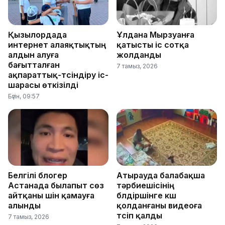
Қызылордада
Ұлдана Мырзуанға
интернет алаяқтықтың
қатысты іс сотқа
алдын алуға
жолданды
бағытталған
7 тамыз, 2026
ақпараттық-түсіндіру іс-
шарасы өткізілді
Бүгін, 09:57
Белгілі блогер
Атырауда балабақша
Астанада былапыт сөз
тәрбиешісінің
айтқаны үшін қамауға
бүлдіршінге күш
алынды
қолданғаны видеоға
түсіп қалды
7 тамыз, 2026