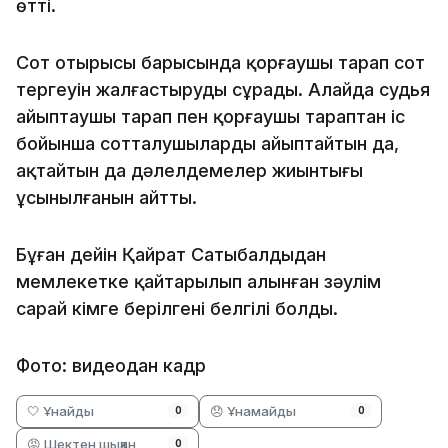
өтті.
Сот отырысы барысында қорғаушы тарап сот
тергеуін жалғастыруды сұрады. Алайда судья
айыптаушы тарап пен қорғаушы тараптан іс
бойынша сотталушыларды айыптайтын да,
ақтайтын да дәлелдемелер жиынтығы
ұсынылғанын айтты.
Бұған дейін Қайрат Сатыбалдыдан
мемлекетке қайтарылып алынған зәулім
сарай кімге берілгені белгілі болды.
Фото: видеодан кадр
🤍 Ұнайды
😞 Ұнамайды
0
0
😡 Шектен шыққан
0