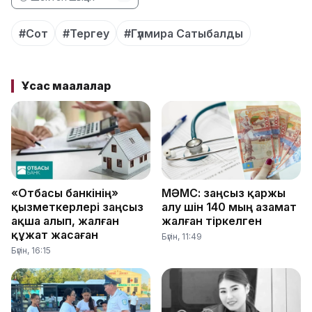
#Сот
#Тергеу
#Гүлмира Сатыбалды
Ұқсас мақалалар
«Отбасы банкінің»
МӘМС: заңсыз қаржы
қызметкерлері заңсыз
алу үшін 140 мың азамат
ақша алып, жалған
жалған тіркелген
құжат жасаған
Бүгін, 11:49
Бүгін, 16:15