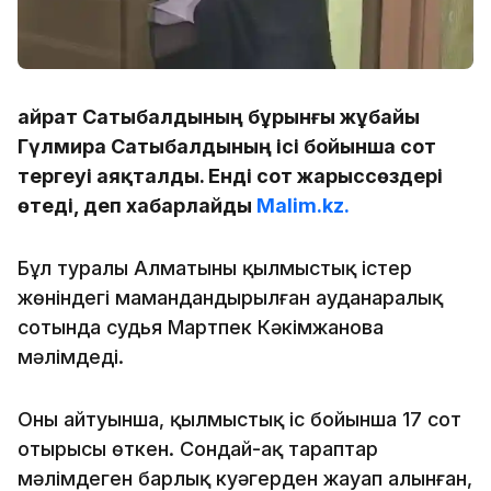
Қайрат Сатыбалдының бұрынғы жұбайы
Гүлмира Сатыбалдының ісі бойынша сот
тергеуі аяқталды. Енді сот жарыссөздері
өтеді, деп хабарлайды
Malim.kz.
Бұл туралы Алматының қылмыстық істер
жөніндегі мамандандырылған ауданаралық
сотында судья Мартпек Кәкімжанова
мәлімдеді.
Оның айтуынша, қылмыстық іс бойынша 17 сот
отырысы өткен. Сондай-ақ тараптар
мәлімдеген барлық куәгерден жауап алынған,