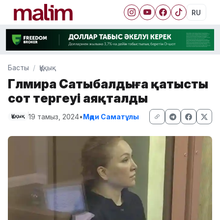
RU
Басты
Құқық
Гүлмира Сатыбалдыға қатысты
сот тергеуі аяқталды
19 тамыз, 2024
•
Мәди Саматұлы
Құқық