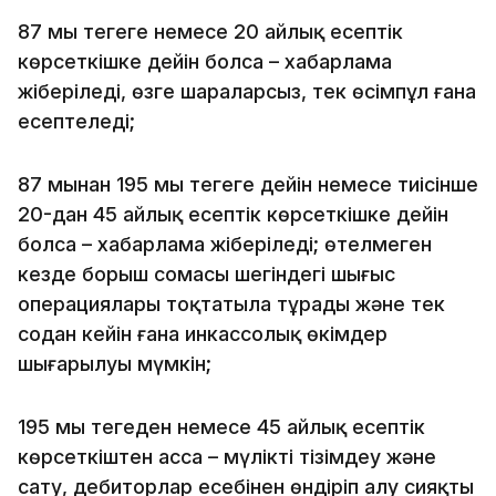
87 мың теңгеге немесе 20 айлық есептік
көрсеткішке дейін болса – хабарлама
жіберіледі, өзге шараларсыз, тек өсімпұл ғана
есептеледі;
87 мыңнан 195 мың теңгеге дейін немесе тиісінше
20-дан 45 айлық есептік көрсеткішке дейін
болса – хабарлама жіберіледі; өтелмеген
кезде борыш сомасы шегіндегі шығыс
операциялары тоқтатыла тұрады және тек
содан кейін ғана инкассолық өкімдер
шығарылуы мүмкін;
195 мың теңгеден немесе 45 айлық есептік
көрсеткіштен асса – мүлікті тізімдеу және
сату, дебиторлар есебінен өндіріп алу сияқты