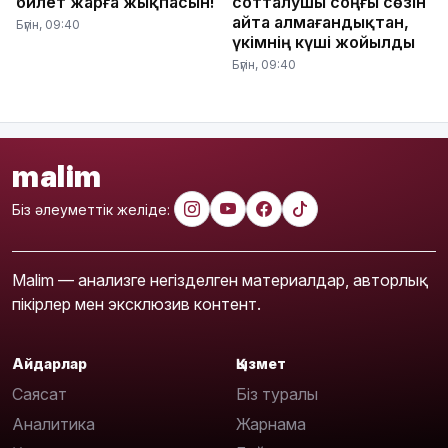
билет жарға жықпасын!
сотталушы соңғы сөзін
айта алмағандықтан,
Бүгін, 09:40
үкімнің күші жойылды
Бүгін, 09:40
malim
Біз әлеуметтік желіде:
Malim — анализге негізделген материалдар, авторлық
пікірлер мен эксклюзив контент.
Айдарлар
Қызмет
Саясат
Біз туралы
Аналитика
Жарнама