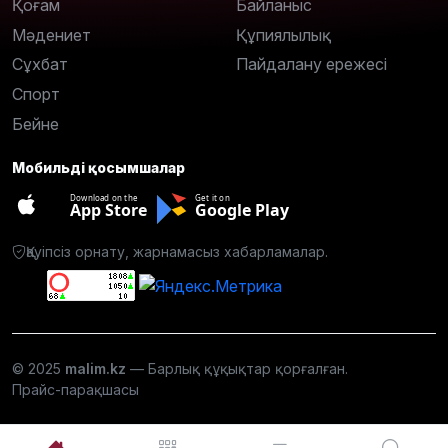
Қоғам
Байланыс
Мәдениет
Құпиялылық
Сұхбат
Пайдалану ережесі
Спорт
Бейне
Мобильді қосымшалар
Download on the
Get it on
App Store
Google Play
Қауіпсіз орнату, жарнамасыз хабарламалар.
© 2025
malim.kz
— Барлық құқықтар қорғалған.
Прайс-парақшасы