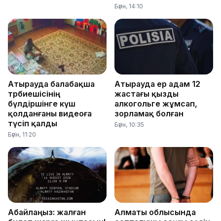
Бүгін, 14:10
Атырауда балабақша
Атырауда ер адам 12
тәрбиешісінің
жастағы қызды
бүлдіршінге күш
алкогольге жұмсап,
қолданғаны видеоға
зорламақ болған
түсіп қалды
Бүгін, 10:35
Бүгін, 11:20
Абайлаңыз: жалған
Алматы облысында