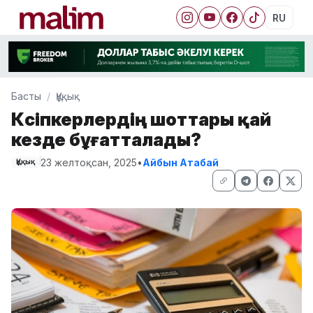
RU
Басты
Құқық
Кәсіпкерлердің шоттары қай
кезде бұғатталады?
23 желтоқсан, 2025
•
Айбын Атабай
Құқық