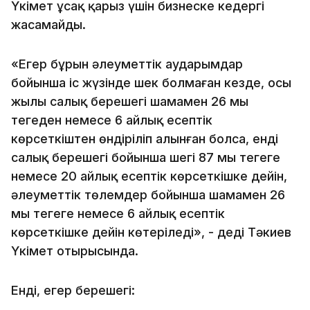
Үкімет ұсақ қарыз үшін бизнеске кедергі
жасамайды.
«Егер бұрын әлеуметтік аударымдар
бойынша іс жүзінде шек болмаған кезде, осы
жылы салық берешегі шамамен 26 мың
теңгеден немесе 6 айлық есептік
көрсеткіштен өндіріліп алынған болса, енді
салық берешегі бойынша шегі 87 мың теңгеге
немесе 20 айлық есептік көрсеткішке дейін,
әлеуметтік төлемдер бойынша шамамен 26
мың теңгеге немесе 6 айлық есептік
көрсеткішке дейін көтеріледі», - деді Тәкиев
Үкімет отырысында.
Енді, егер берешегі: