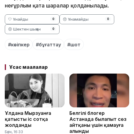
неғұрлым қатаң шаралар қолданылады.
🤍 Ұнайды
😞 Ұнамайды
0
0
😡 Шектен шыққан
0
#кәсіпкер
#бұғаттау
#шот
Ұқсас мақалалар
Ұлдана Мырзуанға
Белгілі блогер
қатысты іс сотқа
Астанада былапыт сөз
жолданды
айтқаны үшін қамауға
алынды
Бүгін, 16:33