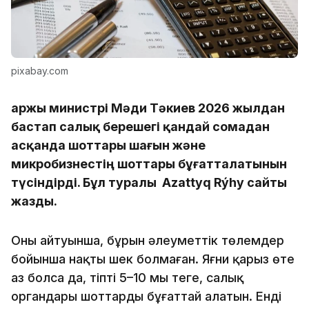
pixabay.com
Қаржы министрі Мәди Тәкиев 2026 жылдан
бастап салық берешегі қандай сомадан
асқанда шоттары шағын және
микробизнестің шоттары бұғатталатынын
түсіндірді. Бұл туралы Azattyq Rýhy сайты
жазды.
Оның айтуынша, бұрын әлеуметтік төлемдер
бойынша нақты шек болмаған. Яғни қарыз өте
аз болса да, тіпті 5–10 мың теңге, салық
органдары шоттарды бұғаттай алатын. Енді