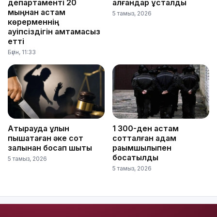
департаменті 20
алғандар ұсталды
мыңнан астам
5 тамыз, 2026
көрерменнің
қауіпсіздігін қамтамасыз
етті
Бүгін, 11:33
Атырауда ұлын
1 300-ден астам
пышақтаған әке сот
сотталған адам
залынан босап шықты
рақымшылықпен
босатылды
5 тамыз, 2026
5 тамыз, 2026