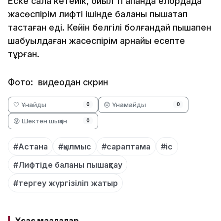
Еске сала кетейік, биыл 11 ақпанда елордада
жасөспірім лифті ішінде баланы пышақтап
тастаған еді. Кейін белгілі болғандай пышақпен
шабуылдаған жасөспірім арнайы есепте
тұрған.
Фото: видеодан скрин
🤍 Ұнайды
😞 Ұнамайды
0
0
😡 Шектен шыққан
0
#Астана
#қылмыс
#сараптама
#іс
#Лифтіде баланы пышақтау
#тергеу жүргізіліп жатыр
Ұқсас мақалалар