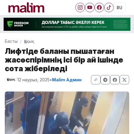
RU
Басты
Құқық
Лифтіде баланы пышақтаған
жасөспірімнің ісі бір ай ішінде
сотқа жіберіледі
12 наурыз, 2025
•
Malim Админ
Құқық