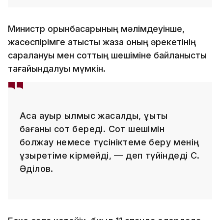
Министр орынбасарының мәлімдеуінше,
жасөспірімге қатысты жаза оның әрекетінің
саралануы мен соттың шешіміне байланысты
тағайындалуы мүмкін.
Аса ауыр қылмыс жасалды, құқықтық
бағаны сот береді. Сот шешімін
болжау немесе түсініктеме беру менің
құзыретіме кірмейді, — деп түйіндеді С.
Әділов.