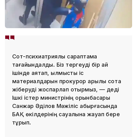
Сот-психиатриялық сараптама
тағайындалды. Біз тергеуді бір ай
ішінде аяқтап, қылмыстық іс
материалдарын прокурор арқылы сотқа
жіберуді жоспарлап отырмыз, — деді
Ішкі істер министрінің орынбасары
Санжар Әділов Мәжіліс қабырғасында
БАҚ өкілдерінің сауалына жауап бере
тұрып.