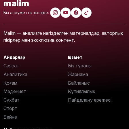
malim
Біз әлеуметтік желіде:
Malim — анализге негізделген материалдар, авторлық
пікірлер мен эксклюзив контент.
Айдарлар
Қызмет
Саясат
Біз туралы
Аналитика
Жарнама
Қоғам
Байланыс
Мәдениет
Құпиялылық
Сұхбат
Пайдалану ережесі
Спорт
Бейне