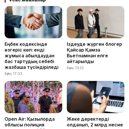
Еңбек кодексінде
Іздеуде жүрген блогер
өзгеріс көп: енді
Қайсар Қамза
жұмысқа қабылдаудан
Вьетнамнан елге
бас тартудың себебі
қайтарылды
жазбаша түсіндіріледі
Бүгін, 13:22
Бүгін, 17:33
Open Air: Қызылорда
Жеке деректерді
облысы полиция
қолданып, 2 млрд несие