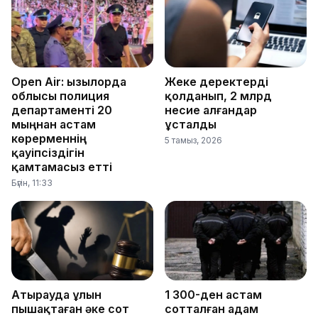
Open Air: Қызылорда
Жеке деректерді
облысы полиция
қолданып, 2 млрд
департаменті 20
несие алғандар
мыңнан астам
ұсталды
көрерменнің
5 тамыз, 2026
қауіпсіздігін
қамтамасыз етті
Бүгін, 11:33
Атырауда ұлын
1 300-ден астам
пышақтаған әке сот
сотталған адам