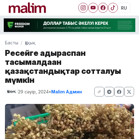
RU
Басты
Құқық
Ресейге адыраспан
тасымалдаған
қазақстандықтар сотталуы
мүмкін
29 сәуір, 2024
•
Malim Админ
Құқық