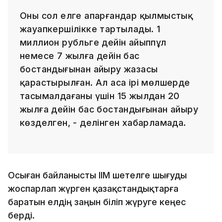
Оны сол елге апарғандар қылмыстық
жауапкершілікке тартылады. 1
миллион рубльге дейін айыппұл
немесе 7 жылға дейін бас
бостандығынан айыру жазасы
қарастырылған. Ал аса ірі мөлшерде
тасымалдағаны үшін 15 жылдан 20
жылға дейін бас бостандығынан айыру
көзделген, - делінген хабарламада.
Осыған байланысты ІІМ шетелге шығуды
жоспарлап жүрген қазақстандықтарға
баратын елдің заңын біліп жүруге кеңес
берді.