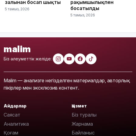
залынан босап шықты
рақымшылықпен
босатылды
5 тамыз, 2026
5 тамыз, 2026
malim
Біз әлеуметтік желіде:
Malim — анализге негізделген материалдар, авторлық
пікірлер мен эксклюзив контент.
Айдарлар
Қызмет
Саясат
Біз туралы
Аналитика
Жарнама
Қоғам
Байланыс