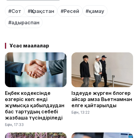
#Сот
#Қазақстан
#Ресей
#қамау
#адыраспан
Ұқсас мақалалар
Еңбек кодексінде
Іздеуде жүрген блогер
өзгеріс көп: енді
Қайсар Қамза Вьетнамнан
жұмысқа қабылдаудан
елге қайтарылды
бас тартудың себебі
Бүгін, 13:22
жазбаша түсіндіріледі
Бүгін, 17:33