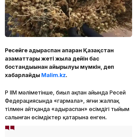
Ресейге адыраспан апарған Қазақстан
азаматтары жеті жылға дейін бас
бостандығынан айырылуы мүмкін, деп
хабарлайды
Malim.kz
.
ҚР ІІМ мәліметінше, биыл ақпан айында Ресей
Федерациясында «гармала», яғни жалпақ
тілмен айтқанда «адыраспан» өсімдігі тыйым
салынған өсімдіктер қатарына енген.