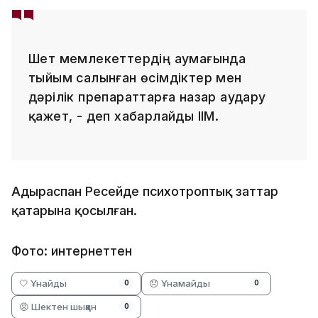
Шет мемлекеттердің аумағында
тыйым салынған өсімдіктер мен
дәрілік препараттарға назар аудару
қажет, - деп хабарлайды ІІМ.
Адыраспан Ресейде психотроптық заттар
қатарына қосылған.
Фото: интернеттен
🤍 Ұнайды
😞 Ұнамайды
0
0
😡 Шектен шыққан
0