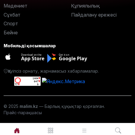
Мәдениет
Құпиялылық
Сұхбат
Пайдалану ережесі
Спорт
Бейне
Мобильді қосымшалар
Download on the
Get it on
App Store
Google Play
Қауіпсіз орнату, жарнамасыз хабарламалар.
© 2025
malim.kz
— Барлық құқықтар қорғалған.
Прайс-парақшасы