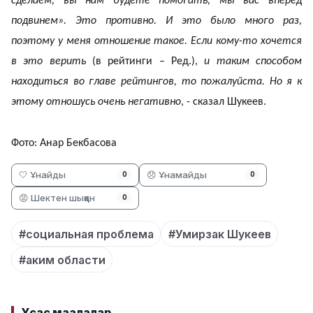
сделаем, вы нам будете помогать, мы вас вперед
подвинем». Это противно. И это было много раз,
поэтому у меня отношение такое. Если кому-то хочется
в это верить
(в рейтинги – Ред.),
и таким способом
находиться во главе рейтингов, то пожалуйста. Но я к
этому отношусь очень негативно
, - сказал Шукеев.
Фото: Анар Бекбасова
🤍 Ұнайды
😞 Ұнамайды
0
0
😡 Шектен шыққан
0
#социальная проблема
#Умирзак Шукеев
#аким области
Ұқсас мақалалар