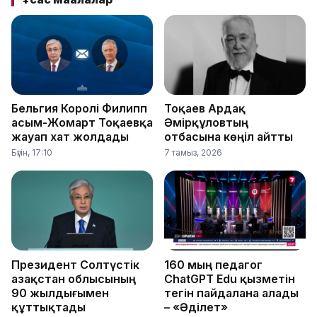
Бельгия Королі Филипп
Тоқаев Ардақ
Қасым-Жомарт Тоқаевқа
Әмірқұловтың
жауап хат жолдады
отбасына көңіл айтты
Бүгін, 17:10
7 тамыз, 2026
Президент Солтүстік
160 мың педагог
Қазақстан облысының
ChatGPT Edu қызметін
90 жылдығымен
тегін пайдалана алады
құттықтады
– «Әділет»