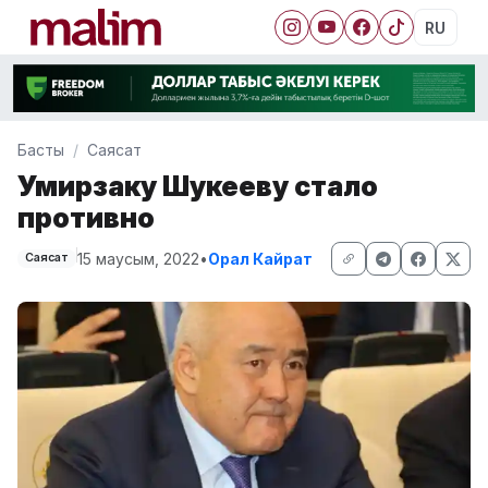
RU
Басты
Саясат
Умирзаку Шукееву стало
противно
15 маусым, 2022
•
Орал Кайрат
Саясат