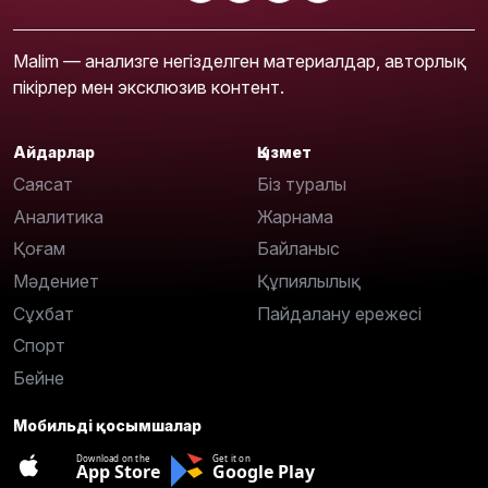
Malim — анализге негізделген материалдар, авторлық
пікірлер мен эксклюзив контент.
Айдарлар
Қызмет
Саясат
Біз туралы
Аналитика
Жарнама
Қоғам
Байланыс
Мәдениет
Құпиялылық
Сұхбат
Пайдалану ережесі
Спорт
Бейне
Мобильді қосымшалар
Download on the
Get it on
App Store
Google Play