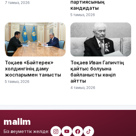
партиясының
7 тамыз, 2026
кандидаты
5 тамыз, 2026
Тоқаев «Бәйтерек»
Тоқаев Иван Гапичтің
холдингінің даму
қайтыс болуына
жоспарымен танысты
байланысты көңіл
айтты
5 тамыз, 2026
4 тамыз, 2026
malim
Біз әлеуметтік желіде: