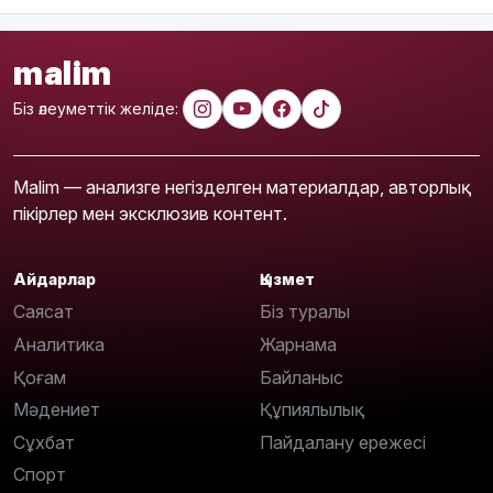
malim
Біз әлеуметтік желіде:
Malim — анализге негізделген материалдар, авторлық
пікірлер мен эксклюзив контент.
Айдарлар
Қызмет
Саясат
Біз туралы
Аналитика
Жарнама
Қоғам
Байланыс
Мәдениет
Құпиялылық
Сұхбат
Пайдалану ережесі
Спорт