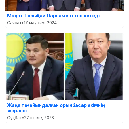
Мақсат Толықбай Парламенттен кетеді
Саясат
•
17 маусым, 2024
Жаңа тағайындалған орынбасар әкімнің
жерлесі
Сұқбат
•
27 шілде, 2023