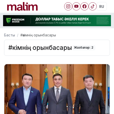
RU
Басты
#әкімнің орынбасары
#әкімнің орынбасары
Жазбалар: 2