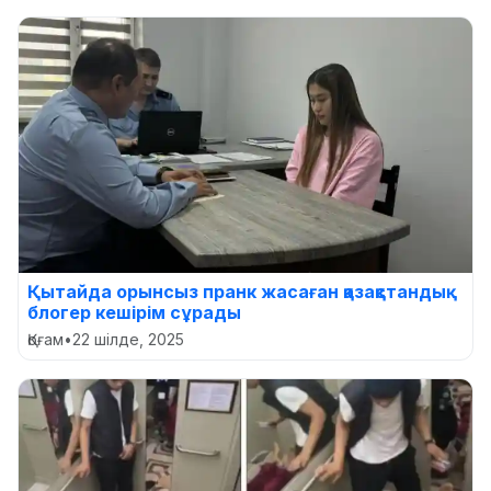
Қытайда орынсыз пранк жасаған қазақстандық
блогер кешірім сұрады
Қоғам
•
22 шілде, 2025