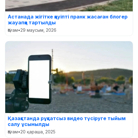
Астанада жігітке қауіпті пранк жасаған блогер
жауапқа тартылды
Қоғам
•
29 маусым, 2026
Қазақстанда рұқсатсыз видео түсіруге тыйым
салу ұсынылды
Қоғам
•
20 қараша, 2025