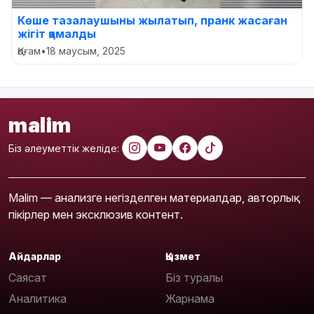
Көше тазалаушыны жылатып, пранк жасаған
жігіт қамалды
Қоғам
•
18 маусым, 2025
malim
Біз әлеуметтік желіде:
Malim — анализге негізделген материалдар, авторлық
пікірлер мен эксклюзив контент.
Айдарлар
Қызмет
Саясат
Біз туралы
Аналитика
Жарнама