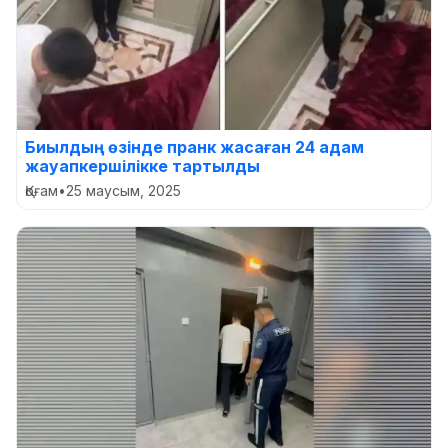
Биылдың өзінде пранк жасаған 24 адам
жауапкершілікке тартылды
Қоғам
•
25 маусым, 2025