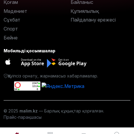
Қоғам
Байланыс
Мәдениет
Құпиялылық
Сұхбат
Пайдалану ережесі
Спорт
Бейне
Мобильді қосымшалар
Download on the
Get it on
App Store
Google Play
Қауіпсіз орнату, жарнамасыз хабарламалар.
© 2025
malim.kz
— Барлық құқықтар қорғалған.
Прайс-парақшасы