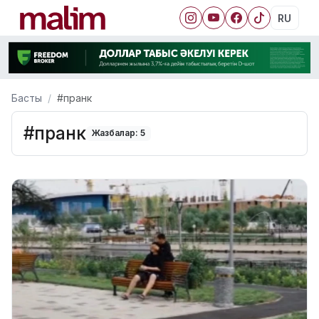
RU
Басты
#пранк
#пранк
Жазбалар: 5