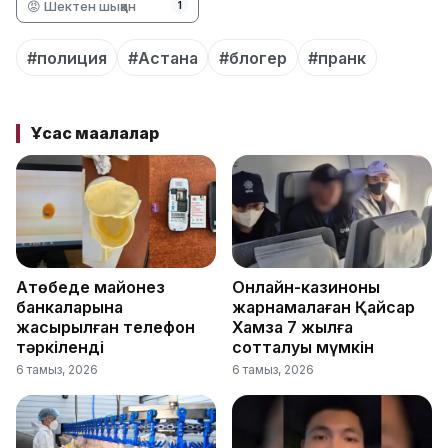
😡 Шектен шыққан
1
#полиция
#Астана
#блогер
#пранк
Ұқсас мақалалар
Ақтөбеде майонез
Онлайн-казиноны
банкаларына
жарнамалаған Қайсар
жасырылған телефон
Хамза 7 жылға
тәркіленді
сотталуы мүмкін
6 тамыз, 2026
6 тамыз, 2026