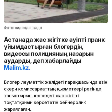
Фото: видеодан кадр
Астанада жас жігітке қауіпті пранк
ұйымдастырған блогердің
видеосы полицияның назарын
аударды, деп хабарлайды
Malim.kz.
Блогер әлеуметтік желідегі парақшасында өзін
әскери комиссариаттың қызметкері ретінде
таныстырып, көшедегі жас жігітті
тоқтатқанын көрсететін бейнеролик
жариялаған.