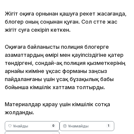
Жігіт оқиға орнынан қашуға әрекет жасағанда,
блогер оның соңынан қуған. Сол сәтте жас
жігіт суға секіріп кеткен.
Оқиғаға байланысты полиция блогерге
азаматтардың өмірі мен қауіпсіздігіне қатер
төндіргені, сондай-ақ полиция қызметкерінің
арнайы киіміне ұқсас форманы заңсыз
пайдаланғаны үшін ұсақ бұзақылық бабы
бойынша әкімшілік хаттама толтырды.
Материалдар қарау үшін әкімшілік сотқа
жолданды.
🤍 Ұнайды
😞 Ұнамайды
0
1