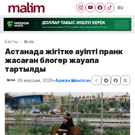
RU
Басты
Қоғам
Астанада жігітке қауіпті пранк
жасаған блогер жауапқа
тартылды
29 маусым, 2026
•
Арман Қайыпхан
Қоғам