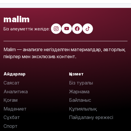
malim
Біз әлеуметтік желіде:
Malim — анализге негізделген материалдар, авторлық
пікірлер мен эксклюзив контент.
Айдарлар
Қызмет
Саясат
Біз туралы
Аналитика
Жарнама
Қоғам
Байланыс
Мәдениет
Құпиялылық
Сұхбат
Пайдалану ережесі
Спорт