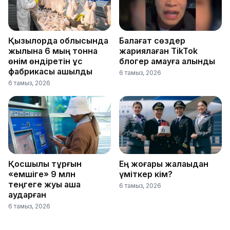
Қызылорда облысында
Балағат сөздер
жылына 6 мың тонна
жариялаған TikTok
өнім өндіретін құс
блогер қамауға алынды
фабрикасы ашылды
6 тамыз, 2026
6 тамыз, 2026
Қосшылық тұрғын
Ең жоғары жалақыдан
«емшіге» 9 млн
үміткер кім?
теңгеге жуық ақша
6 тамыз, 2026
аударған
6 тамыз, 2026