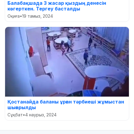
Балабақшада 3 жасар қыздың денесін
көгерткен. Тергеу басталды
Оқиға
•
19 тамыз, 2024
Қостанайда баланы ұрған тәрбиеші жұмыстан
шығарылды
Сұқбат
•
4 наурыз, 2024