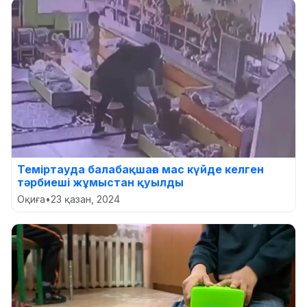
Теміртауда балабақшаға мас күйде келген
тәрбиеші жұмыстан қуылды
Оқиға
•
23 қазан, 2024