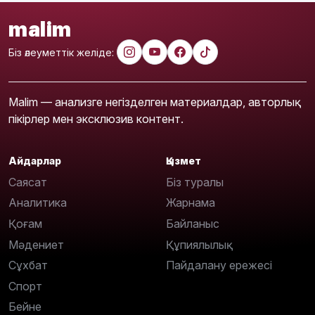
malim
Біз әлеуметтік желіде:
Malim — анализге негізделген материалдар, авторлық
пікірлер мен эксклюзив контент.
Айдарлар
Қызмет
Саясат
Біз туралы
Аналитика
Жарнама
Қоғам
Байланыс
Мәдениет
Құпиялылық
Сұхбат
Пайдалану ережесі
Спорт
Бейне