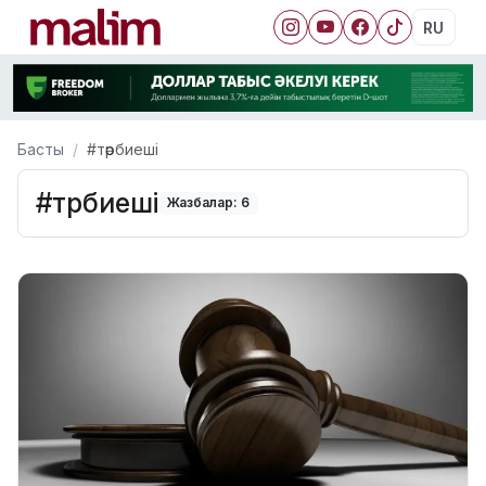
RU
Басты
#тәрбиеші
#тәрбиеші
Жазбалар: 6