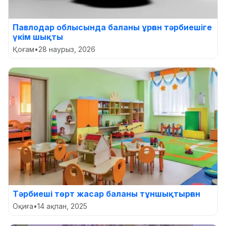
Павлодар облысында баланы ұрған тәрбиешіге
үкім шықты
Қоғам
•
28 наурыз, 2026
Тәрбиеші төрт жасар баланы тұншықтырған
Оқиға
•
14 ақпан, 2025