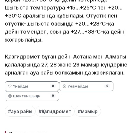
Шығыста температура +15…+25°С пен +20…
+30°С аралығында құбылады. Оңтүстік пен
оңтүстік-шығыста басында +20…+28°С-қа
дейін төмендеп, соңында +27…+38°С-қа дейін
жоғарылайды.
Қазгидромет бұған дейін Астана мен Алматы
қалаларында 27, 28 және 29 мамыр күндеріне
арналған ауа райы болжамын да жариялаған.
🤍 Ұнайды
😞 Ұнамайды
0
0
😡 Шектен шыққан
0
#ауа райы
#Қазгидромет
#мамыр