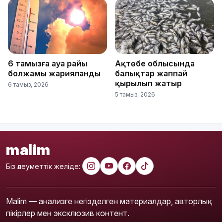
6 тамызға ауа райы
Ақтөбе облысында
болжамы жарияланды
балықтар жаппай
қырылып жатыр
6 тамыз, 2026
5 тамыз, 2026
malim
Біз әлеуметтік желіде:
Malim — анализге негізделген материалдар, авторлық
пікірлер мен эксклюзив контент.