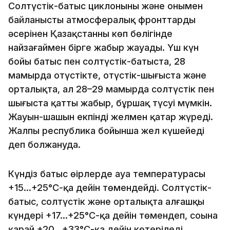
Солтүстік-батыс циклонының және онымен
байланысты атмосфералық фронттардың
әсерінен Қазақстанның көп бөлігінде
найзағаймен бірге жаңбыр жауады. Үш күн
бойы батыс пен солтүстік-батыста, 28
мамырда оңтүстікте, оңтүстік-шығыста және
орталықта, ал 28–29 мамырда солтүстік пен
шығыста қатты жаңбыр, бұршақ түсуі мүмкін.
Жауын-шашын екпінді желмен қатар жүреді.
Жалпы республика бойынша жел күшейеді
деп болжануда.
Күндіз батыс өңірлерде ауа температурасы
+15…+25°С-қа дейін төмендейді. Солтүстік-
батыс, солтүстік және орталықта алғашқы
күндері +17…+25°С-қа дейін төмендеп, соңына
қарай +20…+33°С-қа дейін көтеріледі.