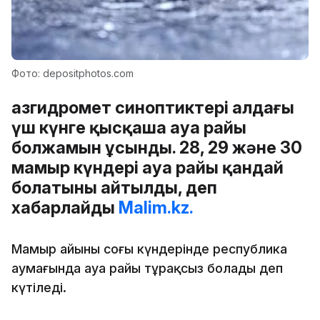
Фото: depositphotos.com
Қазгидромет синоптиктері алдағы
үш күнге қысқаша ауа райы
болжамын ұсынды. 28, 29 және 30
мамыр күндері ауа райы қандай
болатыны айтылды, деп
хабарлайды
Malim.kz.
Мамыр айының соңғы күндерінде республика
аумағында ауа райы тұрақсыз болады деп
күтіледі.