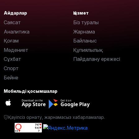
Айдарлар
Қызмет
Саясат
Біз туралы
Аналитика
Жарнама
Қоғам
Байланыс
Мәдениет
Құпиялылық
Сұхбат
Пайдалану ережесі
Спорт
Бейне
Мобильді қосымшалар
Download on the
Get it on
App Store
Google Play
Қауіпсіз орнату, жарнамасыз хабарламалар.