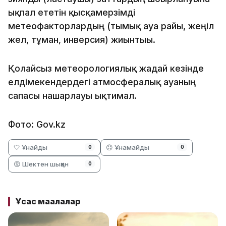
ықпал ететін қысқамерзімді
метеофакторлардың (тымық ауа райы, жеңіл
жел, тұман, инверсия) жиынтығы.
Қолайсыз метеорологиялық жағдай кезінде
елдімекендердегі атмосфералық ауаның
сапасы нашарлауы ықтимал.
Фото: Gov.kz
🤍 Ұнайды
😞 Ұнамайды
0
0
😡 Шектен шыққан
0
Ұқсас мақалалар