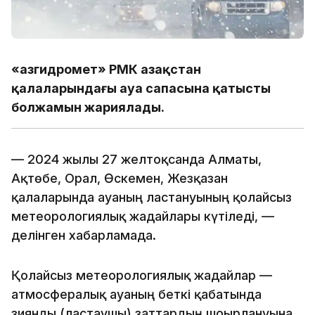
«Қазгидромет» РМК Қазақстан
қалаларындағы ауа сапасына қатысты
болжамын жариялады.
— 2024 жылғы 27 желтоқсанда Алматы,
Ақтөбе, Орал, Өскемен, Жезқазған
қалаларында ауаның ластануының қолайсыз
метеорологиялық жағдайлары күтіледі, —
делінген хабарламада.
Қолайсыз метеорологиялық жағдайлар —
атмосфералық ауаның беткі қабатында
зиянды (ластаушы) заттардың шоғырлануына