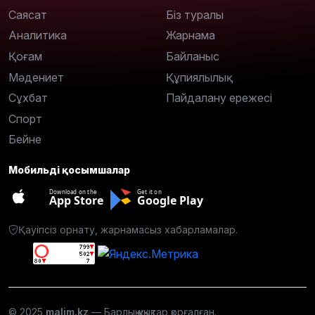
Саясат
Біз туралы
Аналитика
Жарнама
Қоғам
Байланыс
Мәдениет
Құпиялылық
Сұхбат
Пайдалану ережесі
Спорт
Бейне
Мобильді қосымшалар
Download on the
Get it on
App Store
Google Play
Қауіпсіз орнату, жарнамасыз хабарламалар.
© 2025
malim.kz
— Барлық құқықтар қорғалған.