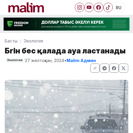
RU
Басты
Экология
Бүгін бес қалада ауа ластанады
27 желтоқсан, 2024
•
Malim Админ
Экология