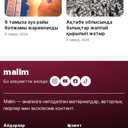
6 тамызға ауа райы
Ақтөбе облысында
болжамы жарияланды
балықтар жаппай
қырылып жатыр
6 тамыз, 2026
5 тамыз, 2026
malim
Біз әлеуметтік желіде:
Malim — анализге негізделген материалдар, авторлық
пікірлер мен эксклюзив контент.
Айдарлар
Қызмет