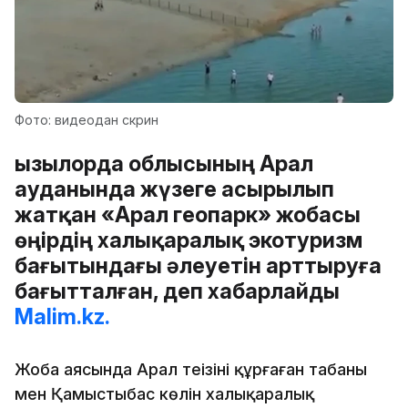
Фото: видеодан скрин
Қызылорда облысының Арал
ауданында жүзеге асырылып
жатқан «Арал геопарк» жобасы
өңірдің халықаралық экотуризм
бағытындағы әлеуетін арттыруға
бағытталған, деп хабарлайды
Malim.kz.
Жоба аясында Арал теңізінің құрғаған табаны
мен Қамыстыбас көлін халықаралық