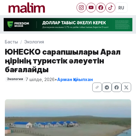
RU
Басты
Экология
ЮНЕСКО сарапшылары Арал
өңірінің туристік әлеуетін
бағалайды
7 шілде, 2026
•
Арман Қайыпхан
Экология