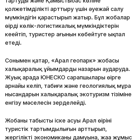
тартуды және Қамыстыбас көліне
қолжетімділікті арттыру үшін әуежай салу
мүмкіндігін қарастырып жатыр. Бұл жобалар
өңірдің көлік-логистикалық мүмкіндіктерін
кеңейтіп, туристер ағынын көбейтуге ықпал
етеді.
Сонымен қатар, «Арал геопарк» жобасы
халықаралық ұйымдардың назарын аударуда.
Жуық арада ЮНЕСКО сарапшылары өңірге
арнайы келіп, табиғи және геологиялық мұра
нысандарын халықаралық экотуризм тізіміне
енгізу мәселесін зерделейді.
Жобаның табысты іске асуы Арал өңірінің
туристік тартымдылығын арттырып,
жергілікті экономиканың дамуына, жаңа жұмыс