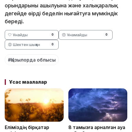
орындарының ашылуына және халықаралық
деңгейде өңірдің беделін нығайтуға мүмкіндік
береді.
🤍 Ұнайды
😞 Ұнамайды
0
0
😡 Шектен шыққан
0
#Қызылорда облысы
Ұқсас мақалалар
Еліміздің бірқатар
8 тамызға арналған ауа