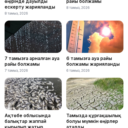
өңірінде дауылды
райы болжамы
ескерту жарияланды
8 тамыз, 2026
8 тамыз, 2026
7 тамызға арналған ауа
6 тамызға ауа райы
райы болжамы
болжамы жарияланды
7 тамыз, 2026
6 тамыз, 2026
Ақтөбе облысында
Тамызда құрғақшылық
балықтар жаппай
болуы мүмкін өңірлер
қырылып жатыр
аталды