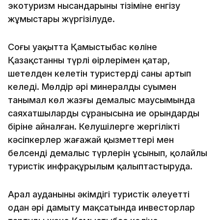
экотуризм нысандарының тізіміне енгізу
жұмыстары жүргізілуде.
Соңғы уақытта Қамыстыбас көліне
Қазақстанның түрлі өңірлерімен қатар,
шетелден келетін туристердің саны артып
келеді. Мөлдір әрі минералды суымен
танымал көл жазғы демалыс маусымында
саяхатшылардың сұранысына ие орындардың
біріне айналған. Келушілерге жергілікті
кәсіпкерлер жағажай қызметтері мен
белсенді демалыс түрлерін ұсынып, қолайлы
туристік инфрақұрылым қалыптастыруда.
Арал ауданының әкімдігі туристік әлеуетті
одан әрі дамыту мақсатында инвесторлар