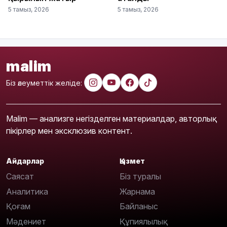
5 тамыз, 2026
5 тамыз, 2026
malim
Біз әлеуметтік желіде:
Malim — анализге негізделген материалдар, авторлық
пікірлер мен эксклюзив контент.
Айдарлар
Қызмет
Саясат
Біз туралы
Аналитика
Жарнама
Қоғам
Байланыс
Мәдениет
Құпиялылық