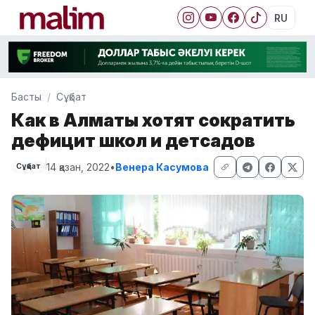
RU
Басты
Сұқбат
Как в Алматы хотят сократить
дефицит школ и детсадов
14 қазан, 2022
•
Венера Касумова
Сұқбат