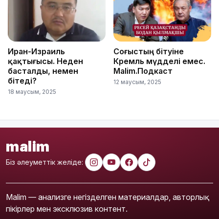
Иран-Израиль
Соғыстың бітуіне
қақтығысы. Неден
Кремль мүдделі емес.
басталды, немен
Malim.Подкаст
бітеді?
12 маусым, 2025
18 маусым, 2025
malim
Біз әлеуметтік желіде:
Malim — анализге негізделген материалдар, авторлық
пікірлер мен эксклюзив контент.