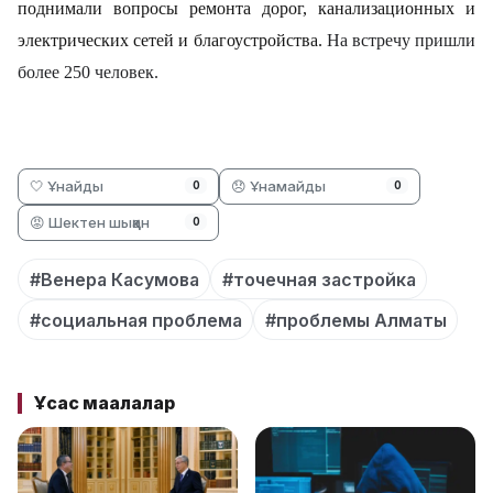
поднимали вопросы ремонта дорог, канализационных и
электрических сетей и благоустройства.
На встречу пришли
более 250 человек.
🤍 Ұнайды
😞 Ұнамайды
0
0
😡 Шектен шыққан
0
#Венера Касумова
#точечная застройка
#социальная проблема
#проблемы Алматы
Ұқсас мақалалар