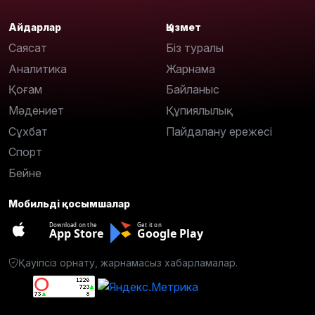
Айдарлар
Қызмет
Саясат
Біз туралы
Аналитика
Жарнама
Қоғам
Байланыс
Мәдениет
Құпиялылық
Сұхбат
Пайдалану ережесі
Спорт
Бейне
Мобильді қосымшалар
Download on the
Get it on
App Store
Google Play
Қауіпсіз орнату, жарнамасыз хабарламалар.