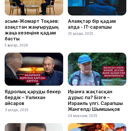
Қасым-Жомарт Тоқаев:
Алаяқтар бір қадам
Қазақстан жаңғырудың
алда - IT-сарапшы
жаңа кезеңіне қадам
25 шілде, 2025
басты
5 қаңтар, 2026
Ядролық қаруды бекер
Иранға жақтасқан
бердік – Уәлихан
дұрыс па? Бізге –
Қайсаров
Израиль үлгі. Сарапшы
Жангелді Шымшықов
3 шілде, 2025
24 маусым, 2025