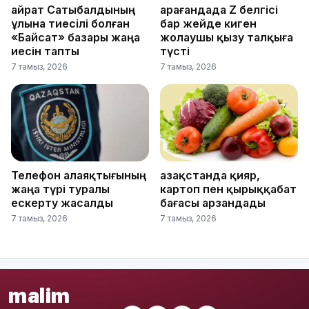
Қайрат Сатыбалдының
Қарағандада Z белгісі
ұлына тиесілі болған
бар жейде киген
«Байсат» базары жаңа
жолаушы қызу талқыға
иесін тапты
түсті
7 тамыз, 2026
7 тамыз, 2026
Телефон алаяқтығының
Қазақстанда қияр,
жаңа түрі туралы
картоп пен қырыққабат
ескерту жасалды
бағасы арзандады
7 тамыз, 2026
7 тамыз, 2026
malim