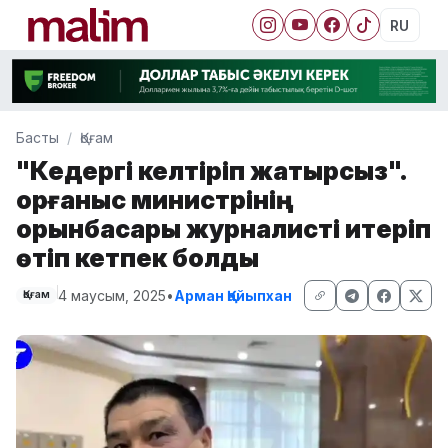
RU
Басты
Қоғам
"Кедергі келтіріп жатырсыз".
Қорғаныс министрінің
орынбасары журналисті итеріп
өтіп кетпек болды
4 маусым, 2025
•
Арман Қайыпхан
Қоғам