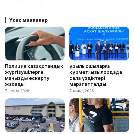
Ұқсас мақалалар
Полиция қазақстандық
Құрылысшыларға
жүргізушілерге
құрмет: Қызылордада
маңызды ескерту
сала үздіктері
жасады
марапатталды
7 тамыз, 2026
7 тамыз, 2026