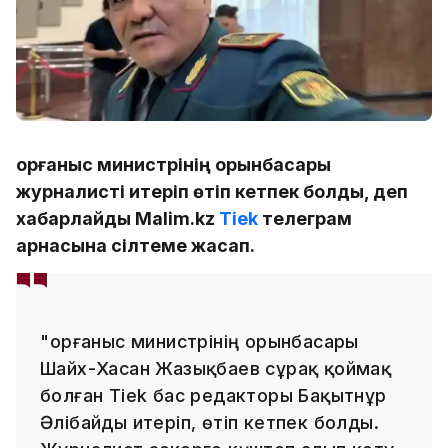
Қорғаныс министрінің орынбасары
журналисті итеріп өтіп кетпек болды, деп
хабарлайды Malim.kz
Tiek
телеграм
арнасына сілтеме жасап.
"Қорғаныс министрінің орынбасары
Шайх-Хасан Жазықбаев сұрақ қоймақ
болған Tiek бас редакторы Бақытнұр
Әлібайды итеріп, өтіп кетпек болды.