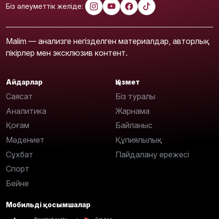
Біз әлеуметтік желіде:
Malim — анализге негізделген материалдар, авторлық
пікірлер мен эксклюзив контент.
Айдарлар
Қызмет
Саясат
Біз туралы
Аналитика
Жарнама
Қоғам
Байланыс
Мәдениет
Құпиялылық
Сұхбат
Пайдалану ережесі
Спорт
Бейне
Мобильді қосымшалар