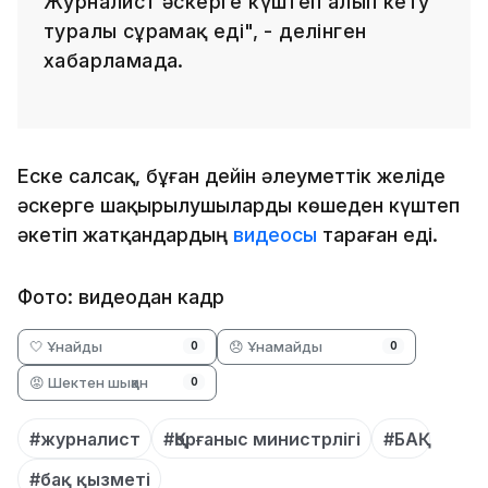
Журналист әскерге күштеп алып кету
туралы сұрамақ еді", - делінген
хабарламада.
Еске салсақ, бұған дейін әлеуметтік желіде
әскерге шақырылушыларды көшеден күштеп
әкетіп жатқандардың
видеосы
тараған еді.
Фото: видеодан кадр
🤍 Ұнайды
😞 Ұнамайды
0
0
😡 Шектен шыққан
0
#журналист
#Қорғаныс министрлігі
#БАҚ
#бақ қызметі