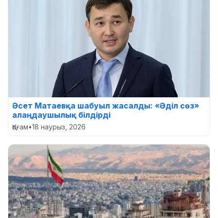
Әсет Матаевқа шабуыл жасалды: «Әділ сөз»
алаңдаушылық білдірді
Қоғам
•
18 наурыз, 2026