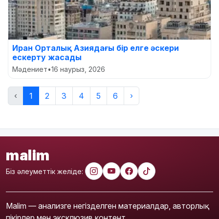
Иран Орталық Азиядағы бір елге әскери
ескерту жасады
Мәдениет
•
16 наурыз, 2026
‹
1
2
3
4
5
6
›
malim
Біз әлеуметтік желіде:
Malim — анализге негізделген материалдар, авторлық
пікірлер мен эксклюзив контент.