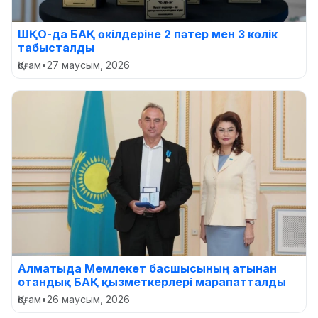
ШҚО-да БАҚ өкілдеріне 2 пәтер мен 3 көлік
табысталды
Қоғам
•
27 маусым, 2026
Алматыда Мемлекет басшысының атынан
отандық БАҚ қызметкерлері марапатталды
Қоғам
•
26 маусым, 2026