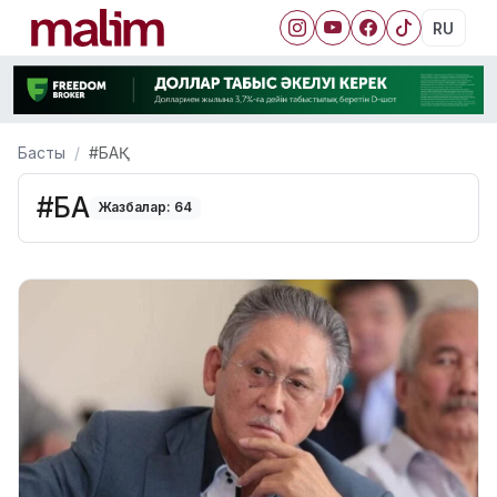
RU
Басты
#БАҚ
#БАҚ
Жазбалар: 64