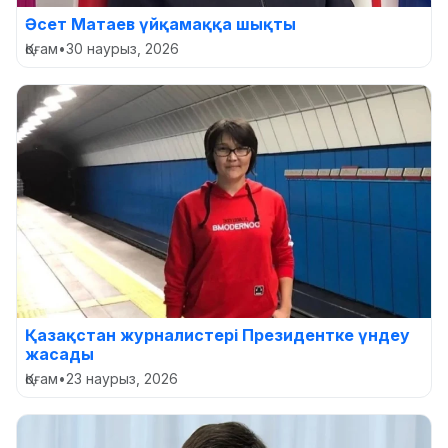
Әсет Матаев үйқамаққа шықты
Қоғам
•
30 наурыз, 2026
Қазақстан журналистері Президентке үндеу
жасады
Қоғам
•
23 наурыз, 2026