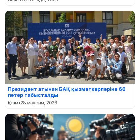
Президент атынан БАҚ қызметкерлеріне 66
пәтер табысталды
Қоғам
•
28 маусым, 2026