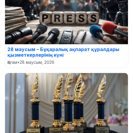
28 маусым – Бұқаралық ақпарат құралдары
қызметкерлерінің күні
Қоғам
•
28 маусым, 2026