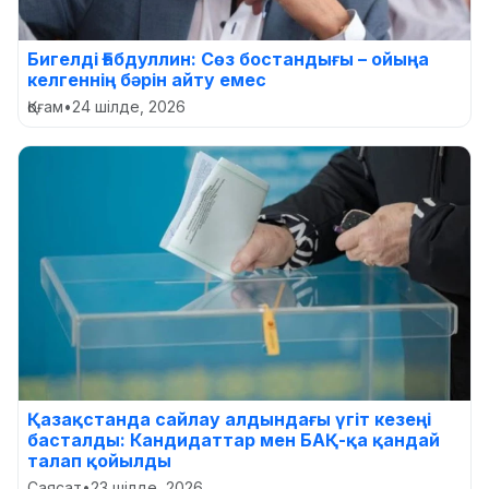
Бигелді Ғабдуллин: Сөз бостандығы – ойыңа
келгеннің бәрін айту емес
Қоғам
•
24 шілде, 2026
Қазақстанда сайлау алдындағы үгіт кезеңі
басталды: Кандидаттар мен БАҚ-қа қандай
талап қойылды
Саясат
•
23 шілде, 2026