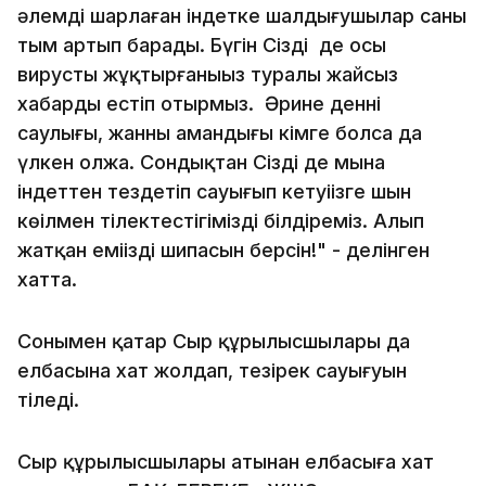
әлемді шарлаған індетке шалдығушылар саны
тым артып барады. Бүгін Сіздің де осы
вирусты жұқтырғаныңыз туралы жайсыз
хабарды естіп отырмыз. Әрине деннің
саулығы, жанның амандығы кімге болса да
үлкен олжа. Сондықтан Сіздің де мына
індеттен тездетіп сауығып кетуіңізге шын
көңілмен тілектестігімізді білдіреміз. Алып
жатқан еміңіздің шипасын берсін!" - делінген
хатта.
Сонымен қатар Сыр құрылысшылары да
елбасына хат жолдап, тезірек сауығуын
тіледі.
Сыр құрылысшылары атынан елбасыға хат