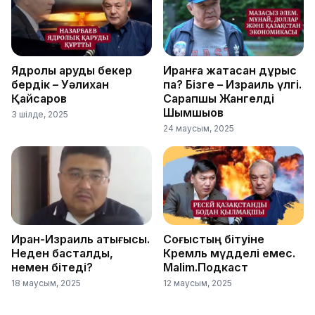
Ядролық қаруды бекер
Иранға жақтасқан дұрыс
бердік – Уәлихан
па? Бізге – Израиль үлгі.
Қайсаров
Сарапшы Жангелді
Шымшықов
3 шілде, 2025
24 маусым, 2025
Иран-Израиль қақтығысы.
Соғыстың бітуіне
Неден басталды,
Кремль мүдделі емес.
немен бітеді?
Malim.Подкаст
18 маусым, 2025
12 маусым, 2025