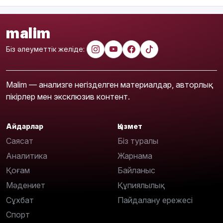
malim
Біз әлеуметтік желіде:
Malim — анализге негізделген материалдар, авторлық
пікірлер мен эксклюзив контент.
Айдарлар
Қызмет
Саясат
Біз туралы
Аналитика
Жарнама
Қоғам
Байланыс
Мәдениет
Құпиялылық
Сұхбат
Пайдалану ережесі
Спорт