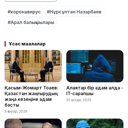
#коронавирус
#Нұрсұлтан Назарбаев
#Арал балықшылары
Ұқсас мақалалар
Қасым-Жомарт Тоқаев:
Алаяқтар бір қадам алда -
Қазақстан жаңғырудың
IT-сарапшы
жаңа кезеңіне қадам
25 шілде, 2025
басты
5 қаңтар, 2026