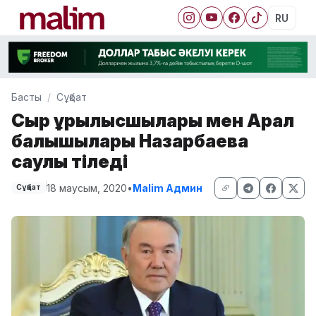
RU
Басты
Сұқбат
Сыр құрылысшылары мен Арал
балықшылары Назарбаевқа
саулық тіледі
18 маусым, 2020
•
Malim Админ
Сұқбат