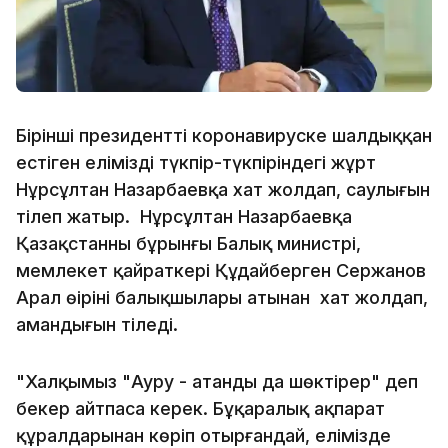
Бірінші президенттің коронавируске шалдыққан
естіген еліміздің түкпір-түкпіріндегі жұрт
Нұрсұлтан Назарбаевқа хат жолдап, саулығын
тілеп жатыр. Нұрсұлтан Назарбаевқа
Қазақстанның бұрынғы Балық министрі,
мемлекет қайраткері Құдайберген Сержанов
Арал өңірінің балықшылары атынан хат жолдап,
амандығын тіледі.
"Халқымыз "Ауру - атанды да шөктірер" деп
бекер айтпаса керек. Бұқаралық ақпарат
құралдарынан көріп отырғандай, елімізде