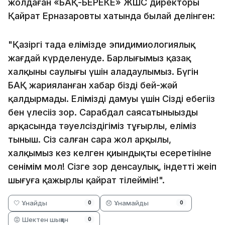
жолдаған «БАҚ-БЕРЕКЕ» ЖШС директоры
Қайрат Ерназаровтың хатында былай делінген:
"Қазіргі таңда елімізде эпидимиологиялық
жағдай күрделенуде. Барлығымыз қазақ
халқының саулығы үшін алаңдаулымыз. Бүгін
БАҚ жарияланған хабар бізді бей-жәй
қалдырмады. Еліміздің дамуы үшін Сіздің еңбегіңіз
бен үлесіңіз зор. Сарабдал саясатыныңыздың
арқасында тәуелсіздігіміз тұғырлы, еліміз
тыныш. Сіз салған сара жол арқылы,
халқымыз кез келген қиындықты еңсеретініне
сенімім мол! Сізге зор денсаулық, індетті жеңіп
шығуға қажырлы қайрат тілеймін!".
🤍 Ұнайды
😞 Ұнамайды
0
0
😡 Шектен шыққан
0