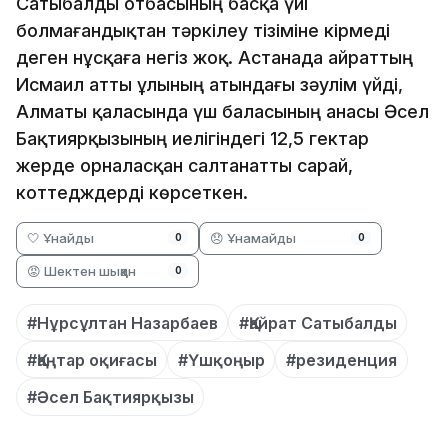
Сатыбалды отбасының басқа үйі
болмағандықтан тәркілеу тізіміне кірмеді
деген нұсқаға негіз жоқ. Астанада Қайраттың
Исмаил атты ұлының атындағы зәулім үйді,
Алматы қаласында үш баласының анасы Әсел
Бақтиярқызының иелігіндегі 12,5 гектар
жерде орналасқан салтанатты сарай,
коттедждерді көрсеткен.
🤍 Ұнайды
😞 Ұнамайды
0
0
😡 Шектен шыққан
0
#Нұрсұлтан Назарбаев
#Қайрат Сатыбалды
#Қаңтар оқиғасы
#Үшқоңыр
#резиденция
#Әсел Бақтиярқызы