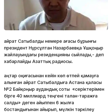
Қайрат Сатыбалды немере ағасы бұрынғы
президент Нұрсұлтан Назарбаевқа Ұшқоңыр
жайлауындағы резиденцияны сыйлады,- деп
хабарлайды Азаттық радиосы.
Қаңтар оқиғасынан кейін көп өтпей қамауға
алынған Қайрат Сатыбалдыға Астана қаласы
№2 Байқоңыр аудандық соты «серіктерімен
бірге 40 миллиард теңгені талан-таражға
салды» деген айыппен 6 жылға
бостандығынан айырып, мүлкін тәркілеу