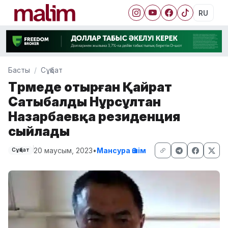
RU
Басты
Сұқбат
Түрмеде отырған Қайрат
Сатыбалды Нұрсұлтан
Назарбаевқа резиденция
сыйлады
20 маусым, 2023
•
Мансура Әшім
Сұқбат