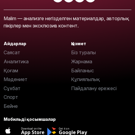
Malim — анализге негізделген материалдар, авторлық
пікірлер мен эксклюзив контент.
Айдарлар
Қызмет
Саясат
Біз туралы
Аналитика
Жарнама
Қоғам
Байланыс
Мәдениет
Құпиялылық
Сұхбат
Пайдалану ережесі
Спорт
Бейне
Мобильді қосымшалар
Download on the
Get it on
App Store
Google Play