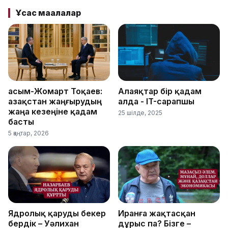
Ұқсас мақалалар
Қасым-Жомарт Тоқаев:
Алаяқтар бір қадам
Қазақстан жаңғырудың
алда - IT-сарапшы
жаңа кезеңіне қадам
25 шілде, 2025
басты
5 қаңтар, 2026
Ядролық қаруды бекер
Иранға жақтасқан
бердік – Уәлихан
дұрыс па? Бізге –