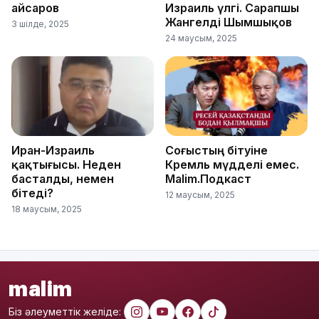
Қайсаров
Израиль үлгі. Сарапшы
Жангелді Шымшықов
3 шілде, 2025
24 маусым, 2025
Иран-Израиль
Соғыстың бітуіне
қақтығысы. Неден
Кремль мүдделі емес.
басталды, немен
Malim.Подкаст
бітеді?
12 маусым, 2025
18 маусым, 2025
malim
Біз әлеуметтік желіде: