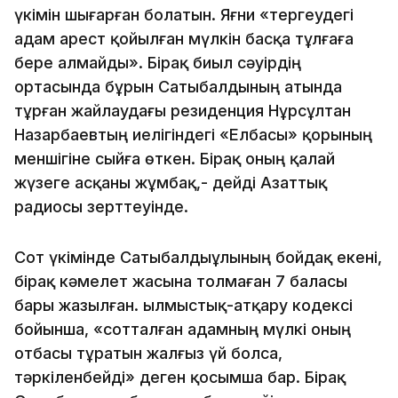
үкімін шығарған болатын. Яғни «тергеудегі
адам арест қойылған мүлкін басқа тұлғаға
бере алмайды». Бірақ биыл сәуірдің
ортасында бұрын Сатыбалдының атында
тұрған жайлаудағы резиденция Нұрсұлтан
Назарбаевтың иелігіндегі «Елбасы» қорының
меншігіне сыйға өткен. Бірақ оның қалай
жүзеге асқаны жұмбақ,- дейді Азаттық
радиосы зерттеуінде.
Сот үкімінде Сатыбалдыұлының бойдақ екені,
бірақ кәмелет жасына толмаған 7 баласы
бары жазылған. Қылмыстық-атқару кодексі
бойынша, «сотталған адамның мүлкі оның
отбасы тұратын жалғыз үй болса,
тәркіленбейді» деген қосымша бар. Бірақ