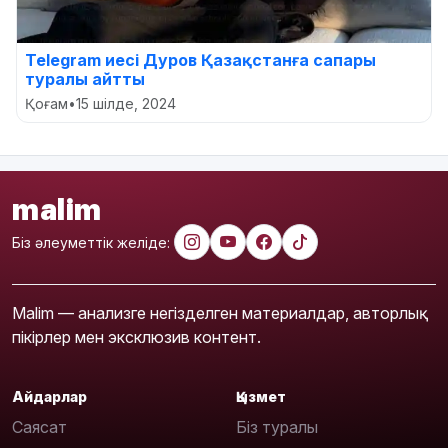
Telegram иесі Дуров Қазақстанға сапары
туралы айтты
Қоғам
•
15 шілде, 2024
malim
Біз әлеуметтік желіде:
Malim — анализге негізделген материалдар, авторлық
пікірлер мен эксклюзив контент.
Айдарлар
Қызмет
Саясат
Біз туралы