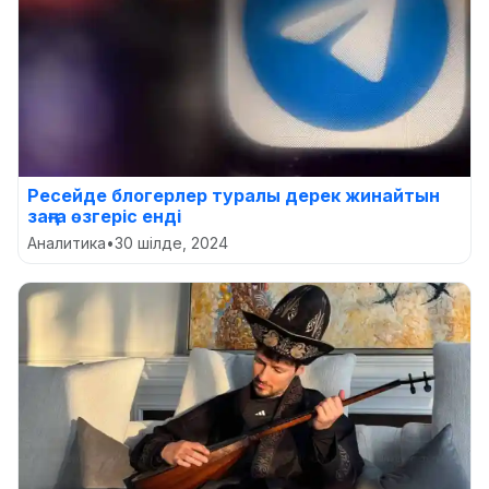
Ресейде блогерлер туралы дерек жинайтын
заңға өзгеріс енді
Аналитика
•
30 шілде, 2024