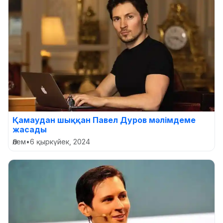
Қамаудан шыққан Павел Дуров мәлімдеме
жасады
Әлем
•
6 қыркүйек, 2024