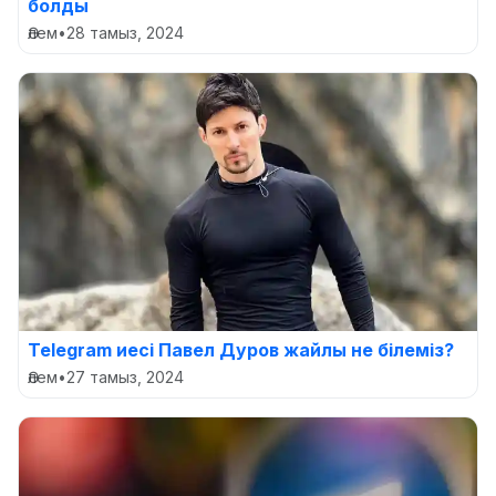
болды
Әлем
•
28 тамыз, 2024
Telegram иесі Павел Дуров жайлы не білеміз?
Әлем
•
27 тамыз, 2024