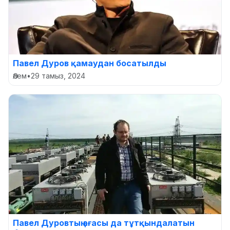
Павел Дуров қамаудан босатылды
Әлем
•
29 тамыз, 2024
Павел Дуровтың ағасы да тұтқындалатын