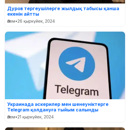
Дуров тергеушілерге жылдық табысы қанша
екенін айтты
Әлем
•
26 қыркүйек, 2024
Украинада әскерилер мен шенеуніктерге
Telegram қолдануға тыйым салынды
Әлем
•
21 қыркүйек, 2024