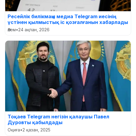
Ресейлік билікмаңы медиа Telegram иесінің
үстінен қылмыстық іс қозғалғанын хабарлады
Әлем
•
24 ақпан, 2026
Тоқаев Telegram негізін қалаушы Павел
Дуровты қабылдады
Оқиға
•
2 қазан, 2025