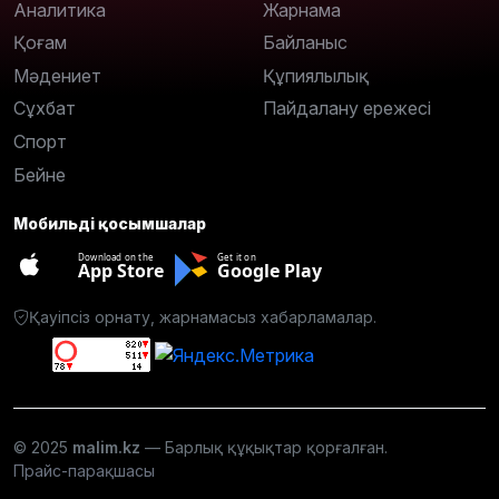
Аналитика
Жарнама
Қоғам
Байланыс
Мәдениет
Құпиялылық
Сұхбат
Пайдалану ережесі
Спорт
Бейне
Мобильді қосымшалар
Download on the
Get it on
App Store
Google Play
Қауіпсіз орнату, жарнамасыз хабарламалар.
© 2025
malim.kz
— Барлық құқықтар қорғалған.
Прайс-парақшасы