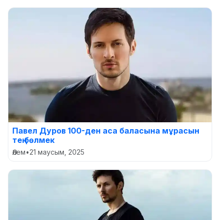
Павел Дуров 100-ден аса баласына мұрасын
тең бөлмек
Әлем
•
21 маусым, 2025