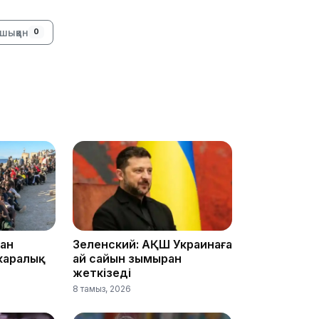
08:41
шыққан
0
08:29
08:15
23:12
ан
Зеленский: АҚШ Украинаға
каралық
ай сайын зымыран
жеткізеді
8 тамыз, 2026