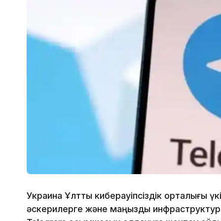
Украина Ұлттық киберқауіпсіздік орталығы үк
әскерилерге және маңызды инфраструкту