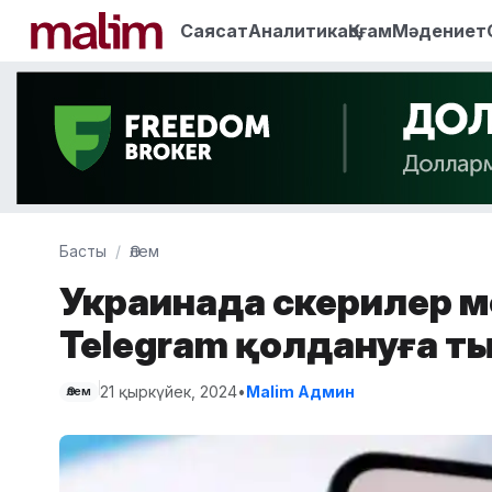
Саясат
Аналитика
Қоғам
Мәдениет
Басты
Әлем
Украинада әскерилер м
Telegram қолдануға 
21 қыркүйек, 2024
•
Malim Админ
Әлем