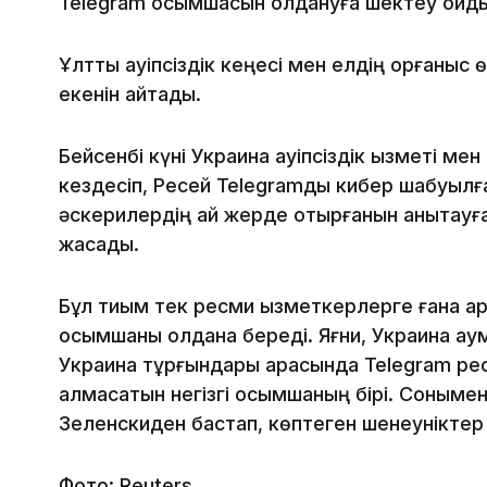
Telegram қосымшасын қолдануға шектеу қойд
Ұлттық қауіпсіздік кеңесі мен елдің қорғаны
екенін айтады.
Бейсенбі күні Украина қауіпсіздік қызметі м
кездесіп, Ресей Telegramды кибер шабуылғ
әскерилердің қай жерде отырғанын анықтау
жасады.
Бұл тиым тек ресми қызметкерлерге ғана ар
қосымшаны қолдана береді. Яғни, Украина а
Украина тұрғындары арасында Telegram ресе
алмасатын негізгі қосымшаның бірі. Сонымен
Зеленскиден бастап, көптеген шенеунікте
Фото: Reuters