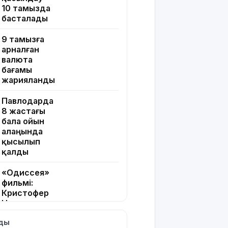
10 тамызда
басталады
9 тамызға
арналған
валюта
бағамы
жарияланды
Павлодарда
8 жастағы
бала ойын
алаңында
қысылып
қалды
«Одиссея»
фильмі:
Кристофер
Ноланның
2026
лды
жылғы