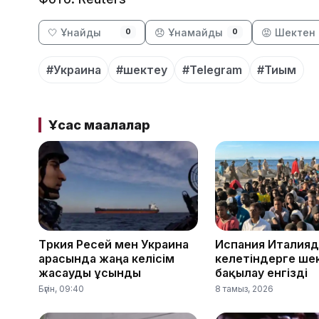
🤍 Ұнайды
😞 Ұнамайды
😡 Шектен 
0
0
#Украина
#шектеу
#Telegram
#Тиым
Ұқсас мақалалар
Түркия Ресей мен Украина
Испания Италияд
арасында жаңа келісім
келетіндерге ше
жасауды ұсынды
бақылау енгізді
Бүгін, 09:40
8 тамыз, 2026