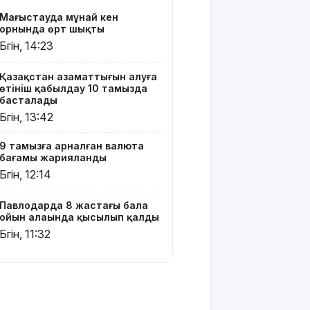
хитінің
Маңғыстауда мұнай кен
сюжеті
орнында өрт шықты
мен
Бүгін, 14:23
актерлері
Қазақстан азаматтығын алуға
Тоқаев
өтініш қабылдау 10 тамызда
Сингапур
басталады
Президентіне
Бүгін, 13:42
құттықтау
жеделхатын
9 тамызға арналған валюта
жолдады
бағамы жарияланды
Бүгін, 12:14
Түркия
Ресей мен
Украина
Павлодарда 8 жастағы бала
арасында
ойын алаңында қысылып қалды
жаңа
Бүгін, 11:32
келісім
жасауды
ұсынды
Бүгін –