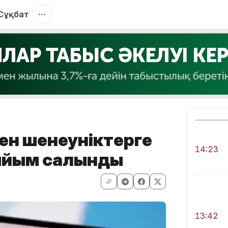
Сұқбат
ен шенеуніктерге
14:23
тыйым салынды
13:42