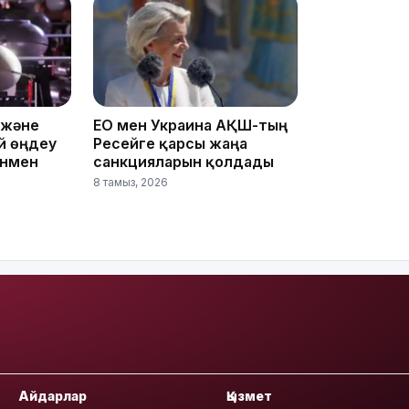
22:12
 және
ЕО мен Украина АҚШ-тың
й өңдеу
Ресейге қарсы жаңа
онмен
санкцияларын қолдады
21:05
8 тамыз, 2026
20:07
Айдарлар
Қызмет