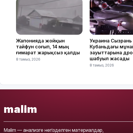
Жапонияда жойқын
Украина Сызрань
тайфун соғып, 14 мың
Кубаньдағы мұна
ғимарат жарықсыз қалды
зауыттарына др
шабуыл жасады
8 тамыз, 2026
8 тамыз, 2026
malim
Malim — анализге негізделген материалдар,