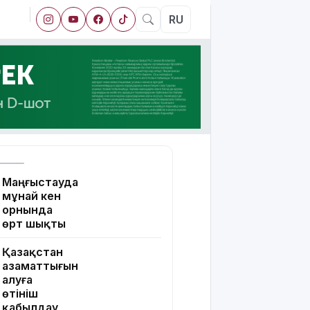
RU
Маңғыстауда
мұнай кен
орнында
өрт шықты
Қазақстан
азаматтығын
алуға
өтініш
қабылдау