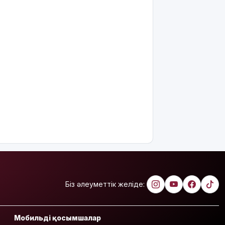
Испания
Италиядан
келетіндерге
шекаралық
бақылау
енгізді
Зеленский:
АҚШ
Украинаға
ай сайын
зымыран
жеткізеді
Еліміздің
бірқатар
өңірінде
дауылды
ескерту
Біз әлеуметтік желіде:
жарияланды
Жапонияда
Мобильді қосымшалар
жойқын