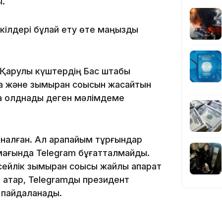
ы.
с өкілдері бұлай ету өте маңызды
ен Қарулы күштердің Бас штабы
10:01
а және зымыран соққысын жасайтын
ға қолднады деген мәлімдеме
налған. Ал қарапайым тұрғындар
умағында Telegram бұғатталмайды.
09:40
йлік зымыран соққысы жайлы ақпарат
 қатар, Telegramды президент
р пайдаланады.