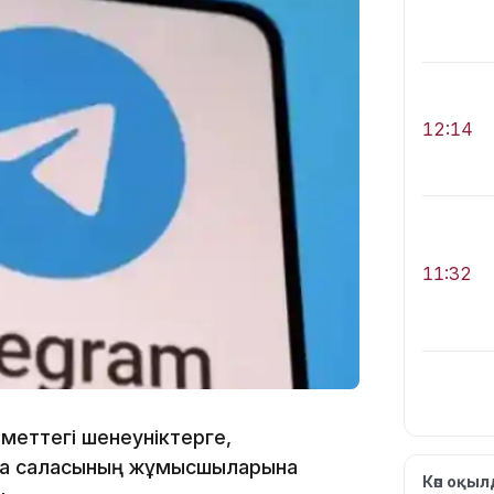
12:14
11:32
іметтегі шенеуніктерге,
ра саласының жұмысшыларына
11:28
Көп оқы