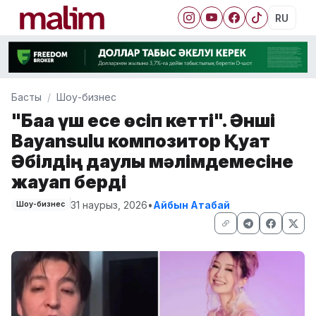
RU
Басты
Шоу-бизнес
"Баға үш есе өсіп кетті". Әнші
Bayansulu композитор Қуат
Әбілдің даулы мәлімдемесіне
жауап берді
31 наурыз, 2026
•
Айбын Атабай
Шоу-бизнес