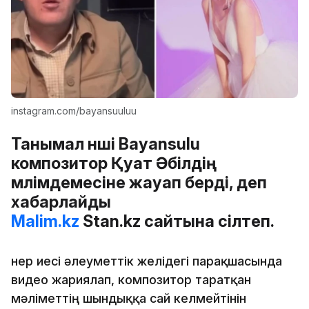
instagram.com/bayansuuluu
Танымал әнші Bayansulu
композитор Қуат Әбілдің
мәлімдемесіне жауап берді, деп
хабарлайды
Malim.kz
Stan.kz сайтына сілтеп.
Өнер иесі әлеуметтік желідегі парақшасында
видео жариялап, композитор таратқан
мәліметтің шындыққа сай келмейтінін