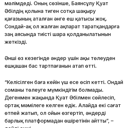
мәлімдеді. Оның сөзінше, Баянсұлу Қуат
Әбілдің қолына тиген сотқа шақыру
қағазының аталған әнге еш қатысы жоқ.
Сондай-ақ ол жалған ақпарат таратқандарға
заң аясында тиісті шара қолданылатынын
жеткізді.
Әнші өз кезегінде әндер үшін ақы төлеуден
ешқашан бас тартпағанын атап өтті.
“Келісілген баға кейін үш есе өсіп кетті. Ондай
соманы төлеуге мүмкіндігім болмады.
Дегенмен жақында Қуат Әбілмен сөйлесіп,
ортақ мәмілеге келген едік. Алайда екі сағат
өтпей жатып, ол ойын өзгертіп, әндерді
барлық платформадан өшіретінін айтты”, –