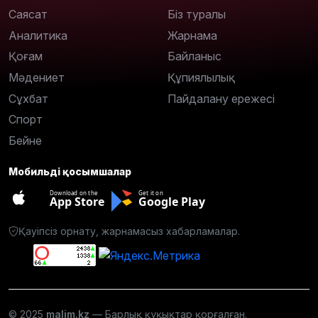
Саясат
Біз туралы
Аналитика
Жарнама
Қоғам
Байланыс
Мәдениет
Құпиялылық
Сұхбат
Пайдалану ережесі
Спорт
Бейне
Мобильді қосымшалар
Download on the
Get it on
App Store
Google Play
Қауіпсіз орнату, жарнамасыз хабарламалар.
© 2025
malim.kz
— Барлық құқықтар қорғалған.