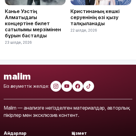
Канье Уэстің
Кристинаның кешкі
Алматыдағы
серуенінің өзі қызу
концертіне билет
талқыланады
сатылымы мерзімінен
22 шілде, 2026
бұрын басталды
23 шілде, 2026
malim
Біз әлеуметтік желіде:
Malim — анализге негізделген материалдар, авторлық
пікірлер мен эксклюзив контент.
Айдарлар
Қызмет