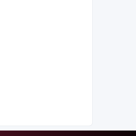
Жасанды
интеллектіні
өшіруге
міндеттейтін
болып
жатыр
Грант
иегерлерінің
тізімі
шықты
Белгілі
блогер
Астанада
былапыт
сөз
айтқаны
үшін
қамауға
алынды