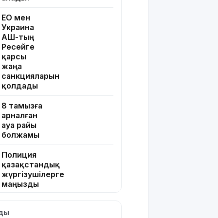
ЕО мен
Украина
АҚШ-тың
Ресейге
қарсы
жаңа
санкцияларын
қолдады
8 тамызға
арналған
ауа райы
болжамы
Полиция
қазақстандық
жүргізушілерге
маңызды
ескерту
жасады
лды