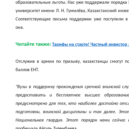
образовательные льготы. Нас уже поддержали порядка
университет имени Л. Н. Гумилёва, Казахстанский инже
Соответствующие письма поддержки уже поступили в
она.
Читайте также:
Тарифы на старте! Частный инвестор
Отслужив в армии по призыву, казахстанцы смогут по
баллов ЕНТ.
"Вузы в поддержку прохождения срочной воинской с
предоставить и бесплатное высшее образовани
предусмотрено для тех, кто наиболее достойно отс
подготовки, воинской дисциплины и так далее. Эт
Национальная гвардия. Этот порядок нами сейчас
пообещала Айгуль Тулембаева.