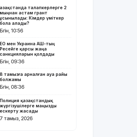
Тоқаев
Қазақстанда талапкерлерге 2
Ардақ
мыңнан астам грант
Әмірқұловтың
ұсынылады: Кімдер үміткер
отбасына
бола алады?
көңіл
Бүгін, 10:56
айтты
ЕО мен Украина АҚШ-тың
Құрылысшыларға
Ресейге қарсы жаңа
құрмет:
санкцияларын қолдады
Қызылордада
Бүгін, 09:36
сала
үздіктері
8 тамызға арналған ауа райы
марапатталды
болжамы
Бүгін, 08:36
Қайрат
Сатыбалдының
Полиция қазақстандық
ұлына
жүргізушілерге маңызды
тиесілі
ескерту жасады
болған
7 тамыз, 2026
«Байсат»
базары
жаңа иесін