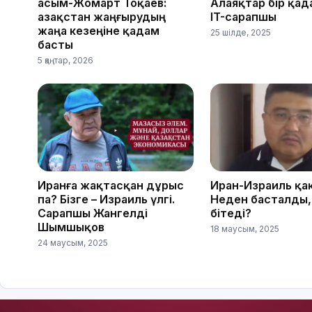
Қасым-Жомарт Тоқаев:
Алаяқтар бір қад
Қазақстан жаңғырудың
IT-сарапшы
жаңа кезеңіне қадам
25 шілде, 2025
басты
5 қаңтар, 2026
Иранға жақтасқан дұрыс
Иран-Израиль қа
па? Бізге – Израиль үлгі.
Неден басталды,
Сарапшы Жангелді
бітеді?
Шымшықов
18 маусым, 2025
24 маусым, 2025