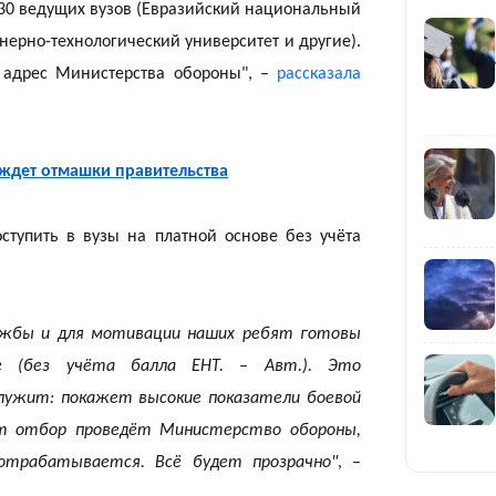
 30 ведущих вузов (Евразийский национальный
нерно-технологический университет и другие).
21:59
 адрес Министерства обороны", –
рассказала
 ждет отмашки правительства
21:00
ступить в вузы на платной основе без учёта
лужбы и для мотивации наших ребят готовы
е (без учёта балла ЕНТ. – Авт.). Это
лужит: покажет высокие показатели боевой
20:52
от отбор проведёт Министерство обороны,
 отрабатывается. Всё будет прозрачно"
, –