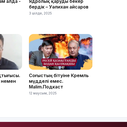
ам алда -
Ядролық қаруды бекер
бердік – Уәлихан Қайсаров
3 шілде, 2025
15:33
15:04
қтығысы.
Соғыстың бітуіне Кремль
 немен
мүдделі емес.
Malim.Подкаст
12 маусым, 2025
14:10