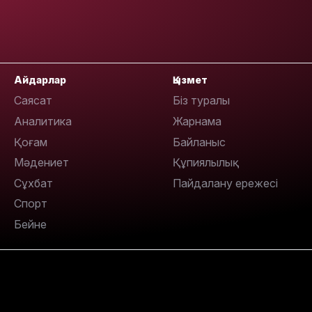
Айдарлар
Қызмет
13:14
Саясат
Біз туралы
Аналитика
Жарнама
Қоғам
Байланыс
Мәдениет
Құпиялылық
Сұхбат
Пайдалану ережесі
Спорт
Бейне
13:08