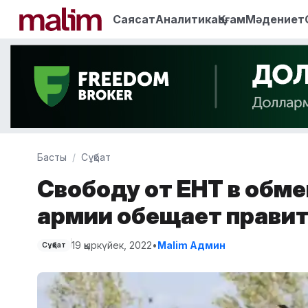
Саясат
Аналитика
Қоғам
Мәдениет
Басты
Сұқбат
Свободу от ЕНТ в обме
армии обещает прави
19 қыркүйек, 2022
•
Malim Админ
Сұқбат