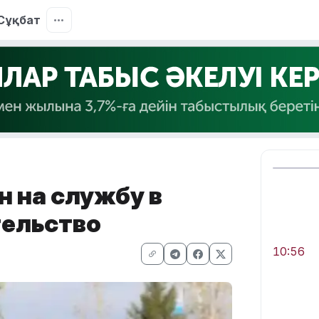
Сұқбат
н на службу в
тельство
10:56