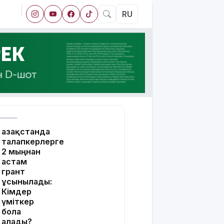
RU
Қазақстанда
талапкерлерге
2 мыңнан
астам
грант
ұсынылады:
Кімдер
үміткер
бола
алады?