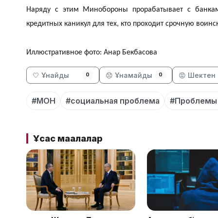
Наряду с этим Минобороны прорабатывает с банкам
кредитных каникул для тех, кто проходит срочную воинс
Иллюстративное фото: Анар Бекбасова
🤍 Ұнайды
😞 Ұнамайды
😡 Шектен 
0
0
#МОН
#социальная проблема
#Проблемы 
Ұқсас мақалалар