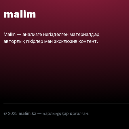
malim
Malim — анализге негізделген материалдар,
авторлық пікірлер мен эксклюзив контент.
© 2025
malim.kz
— Барлық құқықтар қорғалған.